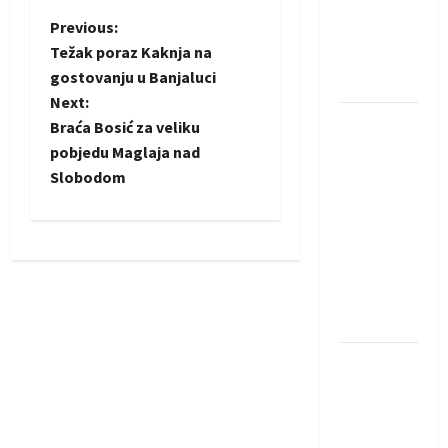
Amar Herić
P
Previous:
novi je
Težak poraz Kaknja na
rukometaš
o
gostovanju u Banjaluci
Krivaje
Next:
s
RK Izviđač
Braća Bosić za veliku
Agram
t
pobjedu Maglaja nad
izborio
Slobodom
n
nastup u
EHF
a
European
League za
v
sezonu
i
2026./2027.
g
Horvat
trener
a
obnovljenog
Zagreba: