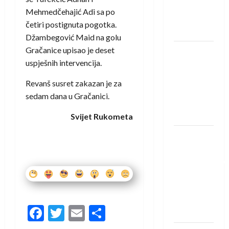
Rhein-
Mehmedčehajić Adi sa po
Neckar
četiri postignuta pogotka.
Löwena
Džambegović Maid na golu
Gračanice upisao je deset
Dragan
uspješnih intervencija.
Marković
preuzeo
Revanš susret zakazan je za
tuniški
sedam dana u Gračanici.
Club
Africain
Svijet Rukometa
Pobjeda
omladinske
reprezentacije
BiH na
otvaranju
Evropskog
Facebook
Twitter
Email
Share
prvenstva