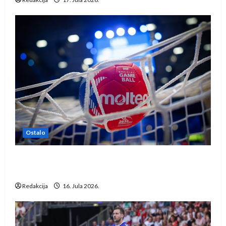
Ostalo
IHF ukinuo suspenziju: Rusija i Bjelorusija
vraćaju se u međunarodni rukomet
Redakcija
16. Jula 2026.