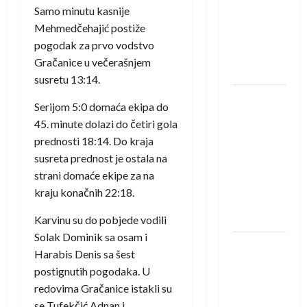
saznali
Samo minutu kasnije
protivnike
Mehmedčehajić postiže
u grupi
pogodak za prvo vodstvo
Evropske
Gračanice u večerašnjem
lige
susretu 13:14.
IHF ukinuo
Serijom 5:0 domaća ekipa do
suspenziju:
45. minute dolazi do četiri gola
Rusija i
prednosti 18:14. Do kraja
Bjelorusija
susreta prednost je ostala na
vraćaju se
strani domaće ekipe za na
u
kraju konačnih 22:18.
međunarodni
rukomet
Karvinu su do pobjede vodili
Solak Dominik sa osam i
Kentin
Harabis Denis sa šest
Mahé
postignutih pogodaka. U
novo
redovima Gračanice istakli su
pojačanje
se Tufekčić Adnan i