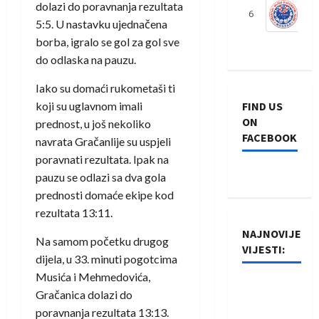
dolazi do poravnanja rezultata
6
S
5:5. U nastavku ujednačena
borba, igralo se gol za gol sve
do odlaska na pauzu.
Iako su domaći rukometaši ti
koji su uglavnom imali
FIND US
ON
prednost, u još nekoliko
FACEBOOK
navrata Gračanlije su uspjeli
poravnati rezultata. Ipak na
pauzu se odlazi sa dva gola
prednosti domaće ekipe kod
rezultata 13:11.
NAJNOVIJE
Na samom početku drugog
VIJESTI:
dijela, u 33. minuti pogotcima
Musića i Mehmedovića,
Rukometaši
Gračanica dolazi do
Izviđača
poravnanja rezultata 13:13.