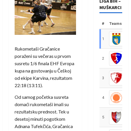
LIGA BIH –
MUŠKARCI
#
Teams
1
R
Rukometaši Gračanice
poraženi su večeras u prvom
2
R
susretu 1/6 finala EHF Evropa
kupa na gostovanju u Češkoj
od ekipe Karvina, rezultatom
3
R
22:18 (13:11).
Od samog početka susreta
4
R
domaći rukometaši imali su
rezultatsku prednost. Tek u
5
R
desetoj minuti pogotkom
Adnana Tufekčića, Gračanica