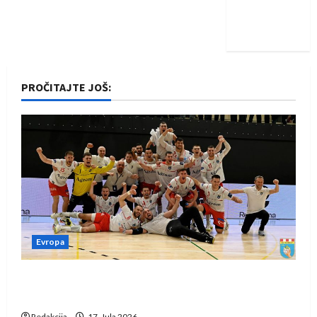
Nadam se
iskoraku
PROČITAJTE JOŠ:
Evropa
Rukometaši Izviđača saznali protivnike u grupi
Evropske lige
Redakcija
17. Jula 2026.