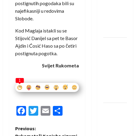
saznali
postignutih pogodaka bili su
protivnike
najefikasniji u redovima
u grupi
Slobode.
Evropske
Kod Maglaja istakli su se
lige
Stijović Danijel sa pet te Basor
IHF ukinuo
Ajdin i Ćosić Haso sa po četiri
suspenziju:
postignuta pogotka.
Rusija i
Svijet Rukometa
Bjelorusija
vraćaju se
1
u
međunarodni
rukomet
Facebook
Twitter
Email
Share
Kentin
Mahé
novo
P
Previous:
pojačanje
Rukometaši Konjuha sigurni