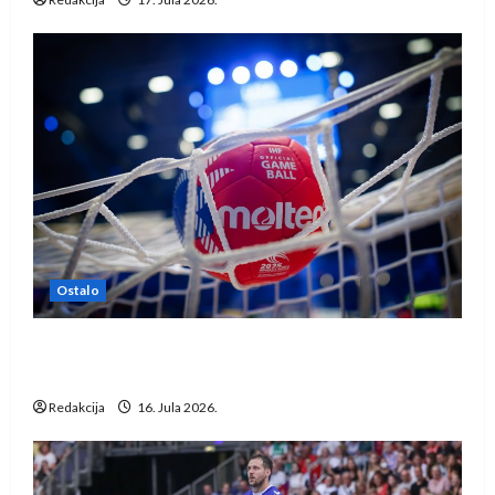
Ostalo
IHF ukinuo suspenziju: Rusija i Bjelorusija
vraćaju se u međunarodni rukomet
Redakcija
16. Jula 2026.