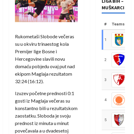
LIGA BIH –
MUŠKARCI
#
Teams
Rukometaši Slobode večeras
1
R
su u okviru trinaestog kola
Premijer lige Bosne i
Hercegovine slavili novu
2
R
domaću pobjedu ovaj put nad
ekipom Maglaja rezultatom
3
R
32:24 (16:12).
Izuzev početne prednosti 0:1
4
R
gosti iz Maglaja večeras su
konstantno bili u rezultatskom
zaostatku. Sloboda je svoju
5
R
prednost iz minuta u minut
povečavala a u dvadesetoj