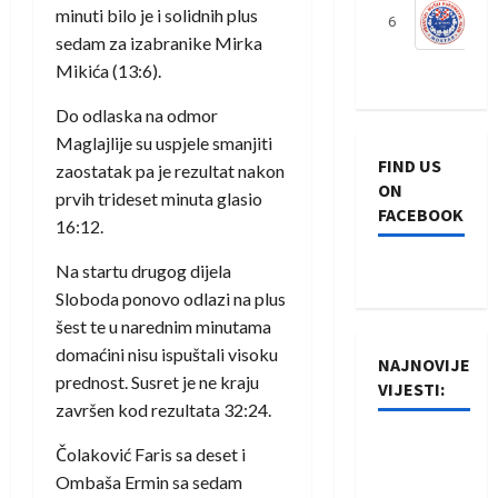
minuti bilo je i solidnih plus
6
S
sedam za izabranike Mirka
Mikića (13:6).
Do odlaska na odmor
Maglajlije su uspjele smanjiti
FIND US
zaostatak pa je rezultat nakon
ON
prvih trideset minuta glasio
FACEBOOK
16:12.
Na startu drugog dijela
Sloboda ponovo odlazi na plus
šest te u narednim minutama
domaćini nisu ispuštali visoku
NAJNOVIJE
prednost. Susret je ne kraju
VIJESTI:
završen kod rezultata 32:24.
Rukometaši
Čolaković Faris sa deset i
Izviđača
Ombaša Ermin sa sedam