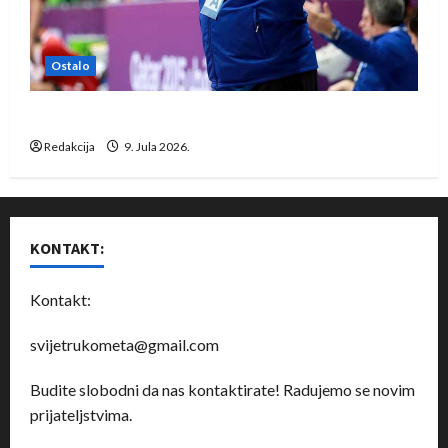
Ostalo
Dragan Marković preuzeo tuniški Club Africain
Redakcija
9. Jula 2026.
KONTAKT:
Kontakt:
svijetrukometa@gmail.com
Budite slobodni da nas kontaktirate! Radujemo se novim
prijateljstvima.