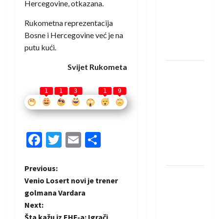
saznali
Hercegovine, otkazana.
protivnike
Rukometna reprezentacija
u grupi
Bosne i Hercegovine već je na
Evropske
putu kući.
lige
Svijet Rukometa
IHF ukinuo
suspenziju:
1
1
3
1
9
Rusija i
Bjelorusija
vraćaju se
u
Facebook
Twitter
Email
Share
međunarodni
rukomet
P
Previous:
Kentin
Venio Losert novi je trener
Mahé
o
golmana Vardara
novo
Next:
s
pojačanje
Šta kažu iz EHF-a: Igrači