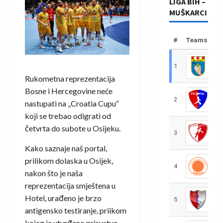
LIGA BIH –
MUŠKARCI
#
Teams
1
R
Rukometna reprezentacija
Bosne i Hercegovine neće
2
R
nastupati na „Croatia Cupu“
koji se trebao odigrati od
četvrta do subote u Osijeku.
3
R
Kako saznaje naš portal,
prilikom dolaska u Osijek,
4
R
nakon što je naša
reprezentacija smještena u
Hotel, urađeno je brzo
5
R
antigensko testiranje, priikom
kojeg je utvrđeno prisustvo