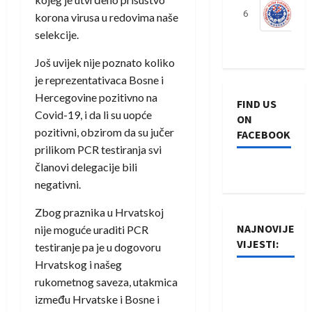
6
S
korona virusa u redovima naše
selekcije.
Još uvijek nije poznato koliko
je reprezentativaca Bosne i
Hercegovine pozitivno na
FIND US
Covid-19, i da li su uopće
ON
pozitivni, obzirom da su jučer
FACEBOOK
prilikom PCR testiranja svi
članovi delegacije bili
negativni.
Zbog praznika u Hrvatskoj
NAJNOVIJE
nije moguće uraditi PCR
VIJESTI:
testiranje pa je u dogovoru
Hrvatskog i našeg
Rukometaši
rukometnog saveza, utakmica
Izviđača
između Hrvatske i Bosne i