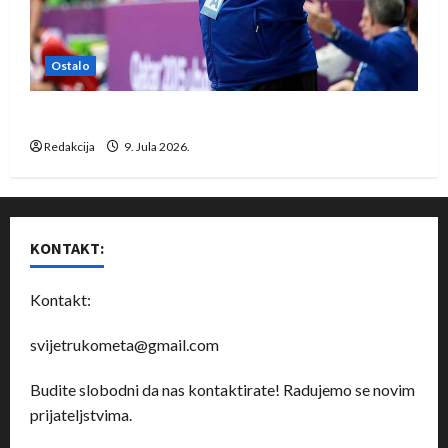
Ostalo
Dragan Marković preuzeo tuniški Club Africain
Redakcija
9. Jula 2026.
KONTAKT:
Kontakt:
svijetrukometa@gmail.com
Budite slobodni da nas kontaktirate! Radujemo se novim
prijateljstvima.