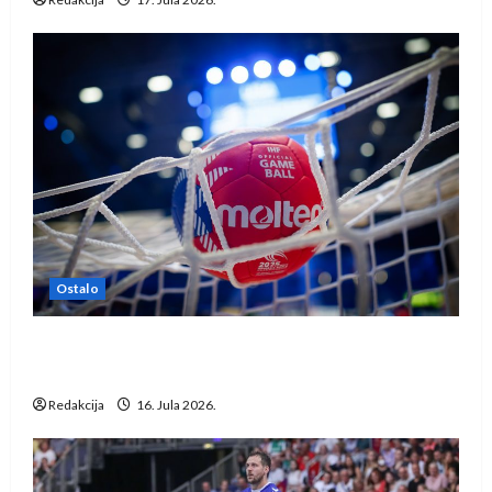
Ostalo
IHF ukinuo suspenziju: Rusija i Bjelorusija
vraćaju se u međunarodni rukomet
Redakcija
16. Jula 2026.