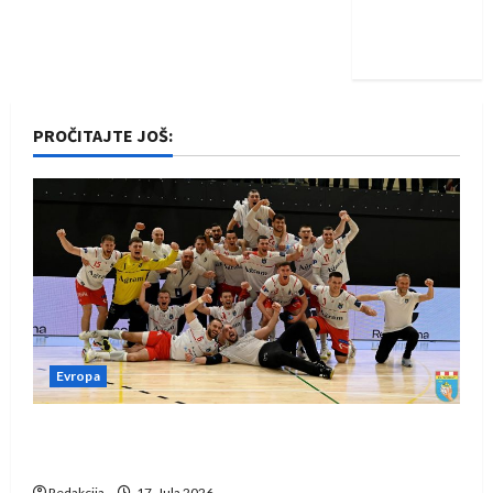
Nadam se
iskoraku
PROČITAJTE JOŠ:
Evropa
Rukometaši Izviđača saznali protivnike u grupi
Evropske lige
Redakcija
17. Jula 2026.