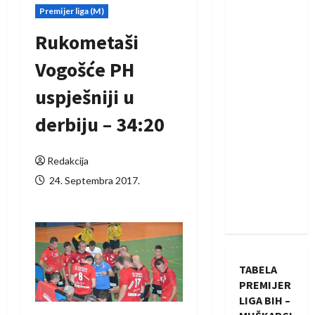
Premijer liga (M)
Rukometaši
Vogošće PH
uspješniji u
derbiju – 34:20
Redakcija
24. Septembra 2017.
TABELA
PREMIJER
LIGA BIH –