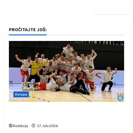
iskoraku
PROČITAJTE JOŠ:
Evropa
Rukometaši Izviđača saznali protivnike u grupi
Evropske lige
Redakcija
17. Jula 2026.