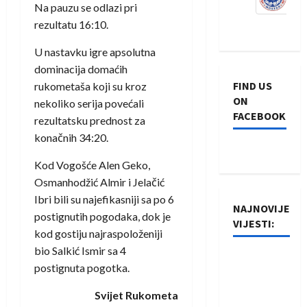
Na pauzu se odlazi pri
rezultatu 16:10.
U nastavku igre apsolutna
dominacija domaćih
FIND US
rukometaša koji su kroz
ON
nekoliko serija povećali
FACEBOOK
rezultatsku prednost za
konačnih 34:20.
Kod Vogošće Alen Geko,
Osmanhodžić Almir i Jelačić
Ibri bili su najefikasniji sa po 6
NAJNOVIJE
postignutih pogodaka, dok je
VIJESTI:
kod gostiju najraspoloženiji
bio Salkić Ismir sa 4
Rukometaši
postignuta pogotka.
Izviđača
saznali
Svijet Rukometa