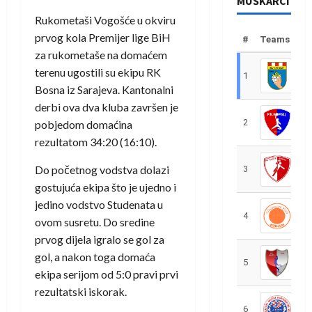
MUŠKARCI
Rukometaši Vogošće u okviru
prvog kola Premijer lige BiH
#
Teams
za rukometaše na domaćem
terenu ugostili su ekipu RK
1
R
Bosna iz Sarajeva. Kantonalni
derbi ova dva kluba završen je
2
R
pobjedom domaćina
rezultatom 34:20 (16:10).
Do početnog vodstva dolazi
3
R
gostujuća ekipa što je ujedno i
jedino vodstvo Studenata u
4
R
ovom susretu. Do sredine
prvog dijela igralo se gol za
gol, a nakon toga domaća
5
R
ekipa serijom od 5:0 pravi prvi
rezultatski iskorak.
6
S