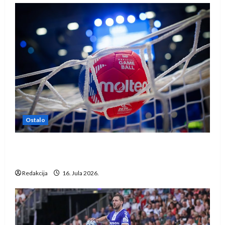
Ostalo
IHF ukinuo suspenziju: Rusija i Bjelorusija
vraćaju se u međunarodni rukomet
Redakcija
16. Jula 2026.