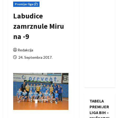
Premijer liga (Ž)
Labudice
zamrznule Miru
na -9
Redakcija
24. Septembra 2017.
TABELA
PREMIJER
LIGA BIH –