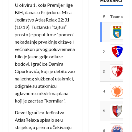
MUŠKARCI
U okviru 1. kola Premijer lige
BiH, danas u Prijedoru: Mira –
#
Teams
Jedinstvo AtlasRelax 22:31
(10:19). Tuzlanski “tajfun”
1
R
prosto je poput Irme “pomeo”
nekadašnje prvakinje države i
već nakon prvog poluvremena
2
R
bilo je jasno gdje odlaze
bodovi. Igračice Damira
Cipurkovića, koji je debitovao
3
R
na jednog službenoj utakmici,
odigrale su utakmicu
4
R
uglavnom u okvirima plana
koji je zacrtao “kormilar”.
5
R
Devet igračica Jedinstva
AtlasRelaxa upisalo se u
strijelce, a prema očekivanju
6
S