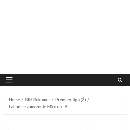
Primary
Menu
Home
BiH Rukomet
Premijer liga (Ž)
Labudice zamrznule Miru na -9