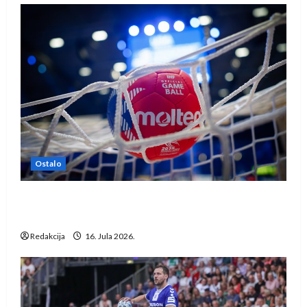
Ostalo
IHF ukinuo suspenziju: Rusija i Bjelorusija
vraćaju se u međunarodni rukomet
Redakcija
16. Jula 2026.