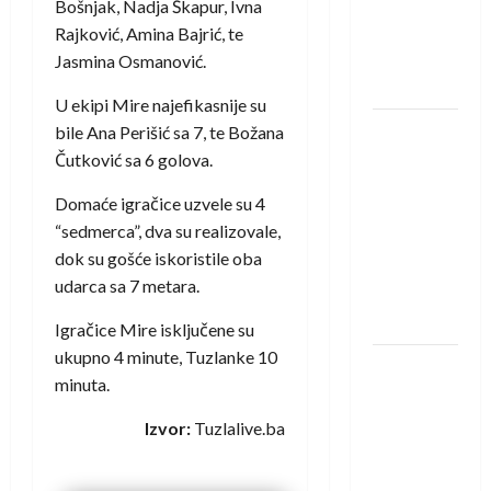
protivnike
Bošnjak, Nadja Škapur, Ivna
u grupi
Rajković, Amina Bajrić, te
Evropske
Jasmina Osmanović.
lige
U ekipi Mire najefikasnije su
IHF ukinuo
bile Ana Perišić sa 7, te Božana
suspenziju:
Čutković sa 6 golova.
Rusija i
Domaće igračice uzvele su 4
Bjelorusija
“sedmerca”, dva su realizovale,
vraćaju se
dok su gošće iskoristile oba
u
udarca sa 7 metara.
međunarodni
rukomet
Igračice Mire isključene su
ukupno 4 minute, Tuzlanke 10
Kentin
minuta.
Mahé
novo
Izvor:
Tuzlalive.ba
pojačanje
Rhein-