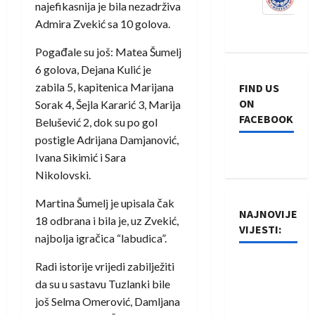
najefikasnija je bila nezadrživa
Admira Zvekić sa 10 golova.
Pogađale su još: Matea Šumelj
6 golova, Dejana Kulić je
zabila 5, kapitenica Marijana
FIND US
ON
Sorak 4, Šejla Kararić 3, Marija
FACEBOOK
Belušević 2, dok su po gol
postigle Adrijana Damjanović,
Ivana Sikimić i Sara
Nikolovski.
Martina Šumelj je upisala čak
NAJNOVIJE
18 odbrana i bila je, uz Zvekić,
VIJESTI:
najbolja igračica “labudica”.
Rukometaši
Radi istorije vrijedi zabilježiti
Izviđača
da su u sastavu Tuzlanki bile
saznali
još Selma Omerović, Damljana