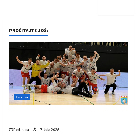
iskoraku
PROČITAJTE JOŠ:
Evropa
Rukometaši Izviđača saznali protivnike u grupi
Evropske lige
Redakcija
17. Jula 2026.