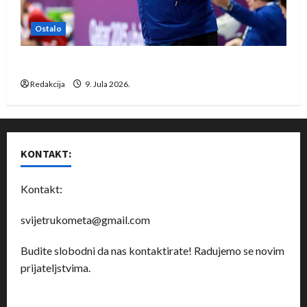
Ostalo
Dragan Marković preuzeo tuniški Club Africain
Redakcija
9. Jula 2026.
KONTAKT:
Kontakt:
svijetrukometa@gmail.com
Budite slobodni da nas kontaktirate! Radujemo se novim
prijateljstvima.