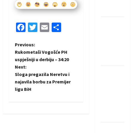
Neckar
Löwena
Dragan
Facebook
Twitter
Email
Share
Marković
preuzeo
P
Previous:
tuniški
Rukometaši Vogošće PH
Club
o
uspješniji u derbiju – 34:20
Africain
Next:
s
Pobjeda
Sloga pregazila Neretvu i
omladinske
t
najavila borbu za Premijer
reprezentacije
ligu BiH
BiH na
n
otvaranju
a
Evropskog
prvenstva
v
Amar Herić