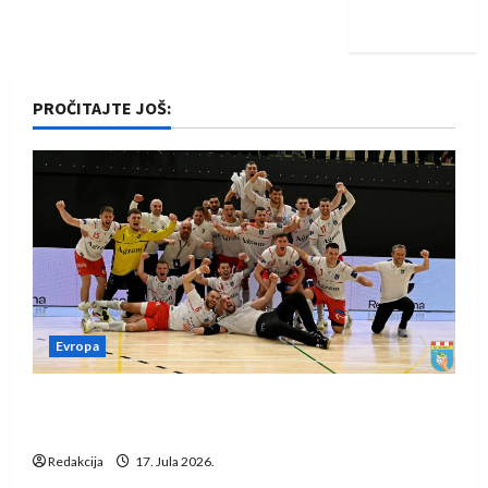
iskoraku
PROČITAJTE JOŠ:
Evropa
Rukometaši Izviđača saznali protivnike u grupi
Evropske lige
Redakcija
17. Jula 2026.