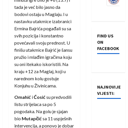
tada je već bilo jasno da
bodovi ostaju u Maglaju. I u
nastavku utakmice izabranici
Ermina Bajrića pogađali su sa
svih pozicija i konstantno
FIND US
ON
povećavali svoju prednost. U
FACEBOOK
finišu utakmice Bajrić je šansu
pružio i mlađim igračima koju
su oni itekako iskoristili. Na
kraju +12 za Maglaj, koji u
narednom kolu gostuje
Konjuhu u Živinicama.
NAJNOVIJE
VIJESTI:
Omahić
i
Ćosić
su predvodili
listu strijelaca sa po 5
Rukometaši
pogodaka. Na golu je sjajan
Izviđača
bio
Mutapčić
sa 11 uspješnih
saznali
intervencija, a ponovo je dobar