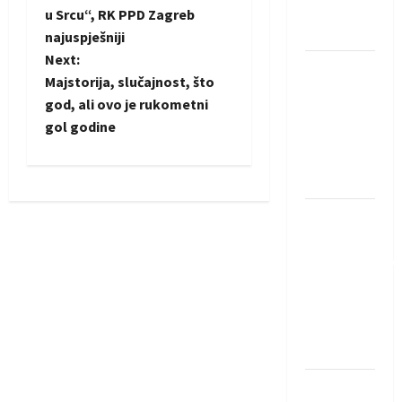
Neckar
u Srcu“, RK PPD Zagreb
s
Löwena
najuspješniji
t
Next:
Dragan
Majstorija, slučajnost, što
Marković
n
god, ali ovo je rukometni
preuzeo
gol godine
a
tuniški
Club
v
Africain
i
Pobjeda
omladinske
g
reprezentacije
BiH na
a
otvaranju
t
Evropskog
prvenstva
i
Amar Herić