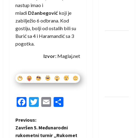
protivnike
nastup imao i
u grupi
mladi
Džanbegović
koji je
Evropske
zabilježio 6 odbrana. Kod
lige
gostiju, bolji od ostalih bili su
Burić sa 4 i Haramandić sa 3
IHF ukinuo
pogotka.
suspenziju:
Rusija i
Izvor:
Maglaj.net
Bjelorusija
vraćaju se
u
međunarodni
rukomet
Facebook
Twitter
Email
Share
Kentin
Mahé
novo
P
Previous:
pojačanje
Završen 5. Međunarodni
o
Rhein-
rukometni turnir „Rukomet