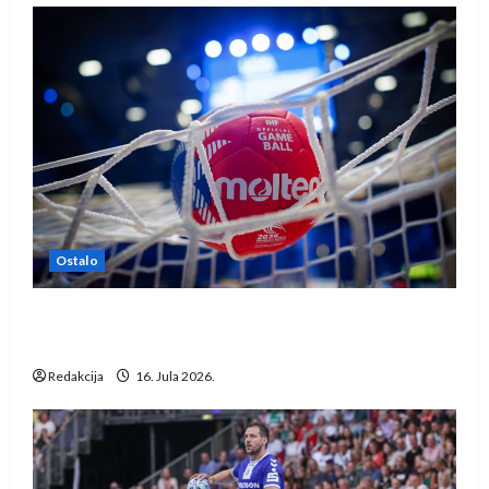
Ostalo
IHF ukinuo suspenziju: Rusija i Bjelorusija
vraćaju se u međunarodni rukomet
Redakcija
16. Jula 2026.