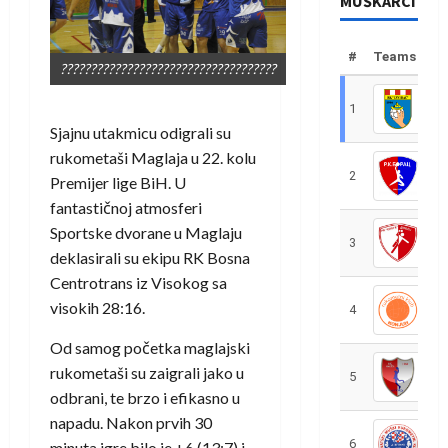
MUŠKARCI
#
Teams
????????????????????????????????????
1
R
Sjajnu utakmicu odigrali su
rukometaši Maglaja u 22. kolu
2
R
Premijer lige BiH. U
fantastičnoj atmosferi
Sportske dvorane u Maglaju
3
R
deklasirali su ekipu RK Bosna
Centrotrans iz Visokog sa
visokih 28:16.
4
R
Od samog početka maglajski
rukometaši su zaigrali jako u
5
R
odbrani, te brzo i efikasno u
napadu. Nakon prvih 30
6
S
minuta igre bilo je +6 (13:7) i