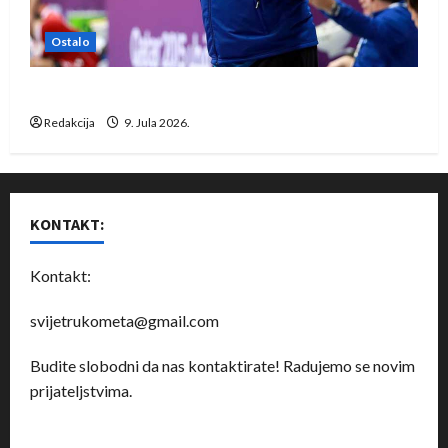
Ostalo
Dragan Marković preuzeo tuniški Club Africain
Redakcija
9. Jula 2026.
KONTAKT:
Kontakt:
svijetrukometa@gmail.com
Budite slobodni da nas kontaktirate! Radujemo se novim
prijateljstvima.