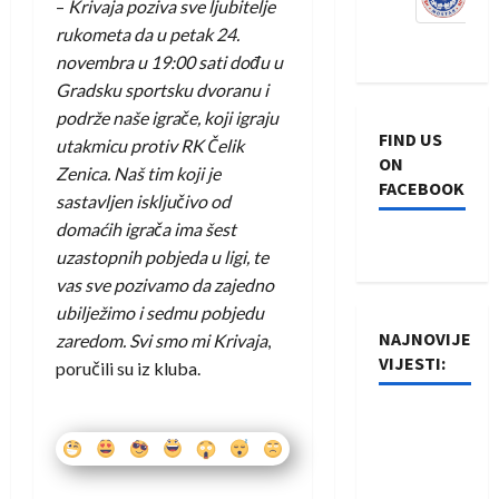
–
Krivaja poziva sve ljubitelje
rukometa da u petak 24.
novembra u 19:00 sati dođu u
Gradsku sportsku dvoranu i
podrže naše igrače, koji igraju
FIND US
utakmicu protiv RK Čelik
ON
Zenica. Naš tim koji je
FACEBOOK
sastavljen isključivo od
domaćih igrača ima šest
uzastopnih pobjeda u ligi, te
vas sve pozivamo da zajedno
ubilježimo i sedmu pobjedu
NAJNOVIJE
zaredom. Svi smo mi Krivaja
,
VIJESTI:
poručili su iz kluba.
Rukometaši
Izviđača
saznali