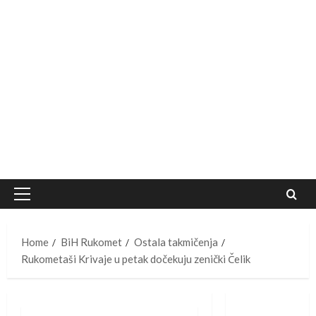
Primary
Menu
Home
BiH Rukomet
Ostala takmičenja
Rukometaši Krivaje u petak dočekuju zenički Čelik