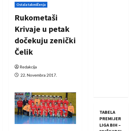
Ostala takmičenja
Rukometaši
Krivaje u petak
dočekuju zenički
Čelik
Redakcija
22. Novembra 2017.
TABELA
PREMIJER
LIGA BIH –