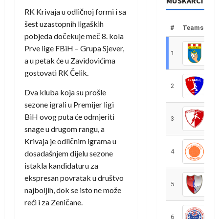
MUŠKARCI
RK Krivaja u odličnoj formi i sa
šest uzastopnih ligaških
#
Teams
pobjeda dočekuje meč 8. kola
Prve lige FBiH – Grupa Sjever,
1
R
a u petak će u Zavidovićima
gostovati RK Čelik.
2
R
Dva kluba koja su prošle
sezone igrali u Premijer ligi
BiH ovog puta će odmjeriti
3
R
snage u drugom rangu, a
Krivaja je odličnim igrama u
4
R
dosadašnjem dijelu sezone
istakla kandidaturu za
ekspresan povratak u društvo
5
R
najboljih, dok se isto ne može
reći i za Zeničane.
6
S