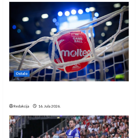
Ostalo
IHF ukinuo suspenziju: Rusija i Bjelorusija
vraćaju se u međunarodni rukomet
Redakcija
16. Jula 2026.