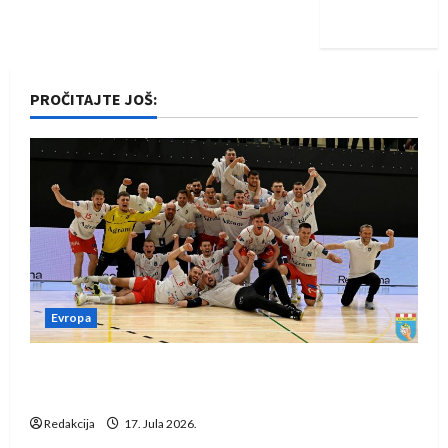
iskoraku
PROČITAJTE JOŠ:
Evropa
Rukometaši Izviđača saznali protivnike u grupi
Evropske lige
Redakcija
17. Jula 2026.