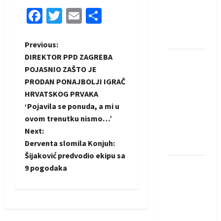
protivnike
Facebook
Twitter
Email
Share
u grupi
Evropske
lige
P
Previous:
DIREKTOR PPD ZAGREBA
IHF ukinuo
o
POJASNIO ZAŠTO JE
suspenziju:
PRODAN PONAJBOLJI IGRAČ
Rusija i
s
HRVATSKOG PRVAKA
Bjelorusija
t
‘Pojavila se ponuda, a mi u
vraćaju se
ovom trenutku nismo…’
u
n
Next:
međunarodni
Derventa slomila Konjuh:
rukomet
a
Šijaković predvodio ekipu sa
Kentin
9 pogodaka
v
Mahé
i
novo
pojačanje
g
Rhein-