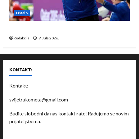
Ostalo
Dragan Marković preuzeo tuniški Club Africain
Redakcija
9. Jula 2026.
KONTAKT:
Kontakt:
svijetrukometa@gmail.com
Budite slobodni da nas kontaktirate! Radujemo se novim
prijateljstvima.