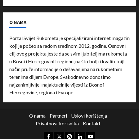
O NAMA
Portal Svijet Rukometa je specijalizirani internet magazin
koji je počeo sa radom sredinom 2012. godine. Osnovni
cilj ovog projekta jeste da se svim ljubiteljima rukometa
u Bosni i Hercegovini i regionu, na što bolji i kvalitetniji
način pruže informacije o dešavanjima na rukometnim
terenima diljem Evrope. Svakodnevno donosimo
najzanimljivije i najaktuelnije vijesti iz Bosne i
Hercegovine, regiona i Evrope.
O nama
Partneri
Uslovi korištenja
Privatnost korisnika
Kontakt