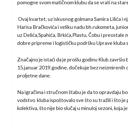
pomogne svom matičnom klubu da se vrati na stare
Ovaj kvartet, uz iskusnog golmana Samira Lilića i n
Harisa Bračkovića i veliku nadu bh.rukometa, jun
uz Delića,Spahića, Brkića,Plastu, Čobu i preostale ml
dobre pripreme i logističku podršku Uprave kluba 
Značajno je istaći da je prošlu godinu Klub završio
15.januar 2019.godine, dočekuje bez neizmirenih oba
proljetne dane.
Na igračima i stručnom štabu je da to opravdaju bolj
vodstvo kluba ispoštovalo sve što su tražili i što
kolektiva, što nije bio slučaj u minuloj sezoni, koja