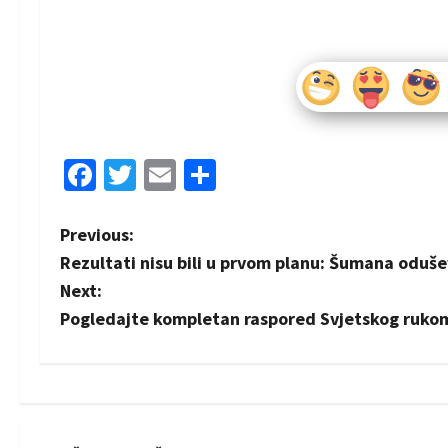
Facebook
Twitter
Email
Share
P
Previous:
Rezultati nisu bili u prvom planu: Šumana odušev
o
Next:
s
Pogledajte kompletan raspored Svjetskog ruko
t
n