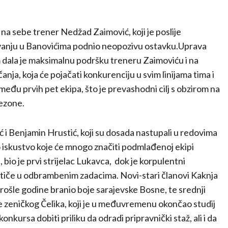
na sebe trener Nedžad Zaimović, koji je poslije
vanju u Banovićima podnio neopozivu ostavku.Uprava
dala je maksimalnu podršku treneru Zaimoviću i na
nja, koja će pojačati konkurenciju u svim linijama tima i
o među prvih pet ekipa, što je prevashodni cilj s obzirom na
sezone.
ć i Benjamin Hrustić, koji su dosada nastupali u redovima
 iskustvo koje će mnogo značiti podmlađenoj ekipi
bio je prvi strijelac Lukavca, dok je korpulentni
ističe u odbrambenim zadacima. Novi-stari članovi Kaknja
e prošle godine branio boje sarajevske Bosne, te srednji
ve zeničkog Čelika, koji je u međuvremenu okončao studij
nkursa dobiti priliku da odradi pripravnički staž, ali i da