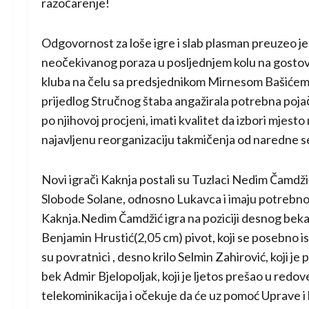
razočarenje!
Odgovornost za loše igre i slab plasman preuzeo je 
neočekivanog poraza u posljednjem kolu na gosto
kluba na čelu sa predsjednikom Mirnesom Bašićem 
prijedlog Stručnog štaba angažirala potrebna pojača
po njihovoj procjeni, imati kvalitet da izbori mjest
najavljenu reorganizaciju takmičenja od naredne 
Novi igrači Kaknja postali su Tuzlaci Nedim Čamdži
Slobode Solane, odnosno Lukavca i imaju potrebno
Kaknja.Nedim Čamdžić igra na poziciji desnog beka, 
Benjamin Hrustić(2,05 cm) pivot, koji se posebno 
su povratnici , desno krilo Selmin Zahirović, koji j
bek Admir Bjelopoljak, koji je ljetos prešao u redo
telekominikacija i očekuje da će uz pomoć Uprave i ko