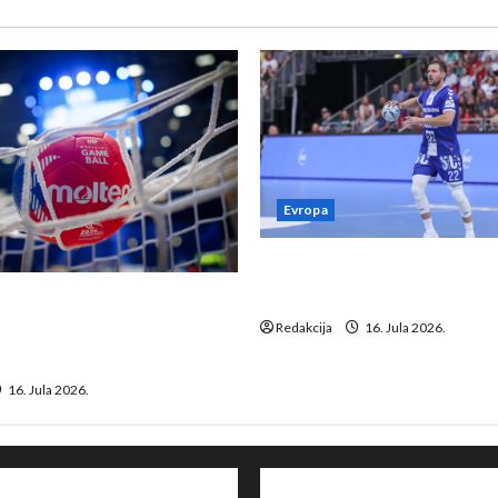
Evropa
Kentin Mahé novo pojačanj
Neckar Löwena
suspenziju: Rusija i
a vraćaju se u međunarodni
Redakcija
16. Jula 2026.
16. Jula 2026.