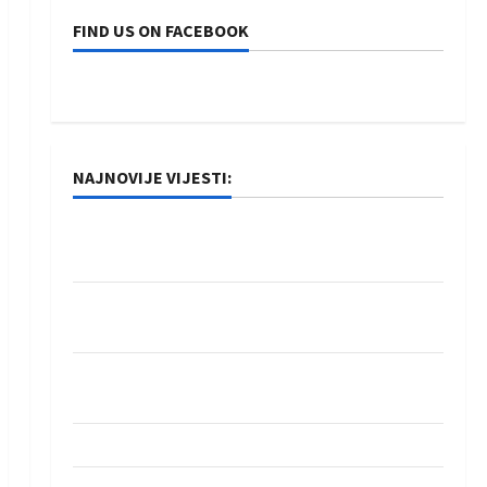
FIND US ON FACEBOOK
NAJNOVIJE VIJESTI:
Rukometaši Izviđača saznali protivnike u grupi
Evropske lige
IHF ukinuo suspenziju: Rusija i Bjelorusija
vraćaju se u međunarodni rukomet
Kentin Mahé novo pojačanje Rhein-Neckar
Löwena
Dragan Marković preuzeo tuniški Club Africain