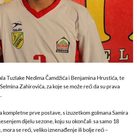
ala Tuzlake Nedima Čamdžića i Benjamina Hrustića, te
i Selmina Zahirovića, za koje se može reći da su prava
.
ska kompletne prve postave, s izuzetkom golmana Samira
 jesenjem dijelu sezone, koju su okončali sa samo 18
, mora se reći, veliko iznenađenje ili bolje reći –