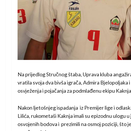
Na prijedlog Stručnog štaba, Uprava kluba angažir
vratila svoja dva bivša igrača, Admira Bjelopoljaka 
osvježenja i pojačanja za podmlađenu ekipu Kaknja
Nakon ljetošnjeg ispadanja iz Premijer lige i odla
Lilića, rukometaši Kaknja imali su epizodnu ulogu u
osvojenih bodova i prezimili na osmoj poziciji, što je