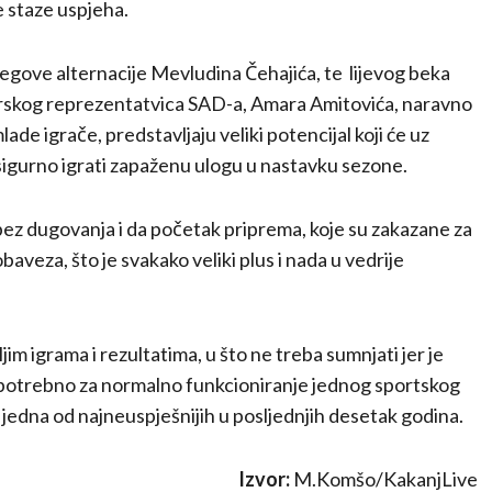
 staze uspjeha.
jegove alternacije Mevludina Čehajića, te lijevog beka
iorskog reprezentatvica SAD-a, Amara Amitovića, naravno
ade igrače, predstavljaju veliki potencijal koji će uz
sigurno igrati zapaženu ulogu u nastavku sezone.
 bez dugovanja i da početak priprema, koje su zakazane za
veza, što je svakako veliki plus i nada u vedrije
im igrama i rezultatima, u što ne treba sumnjati jer je
 je potrebno za normalno funkcioniranje jednog sportskog
 je jedna od najneuspješnijih u posljednjih desetak godina.
Izvor:
M.Komšo/KakanjLive