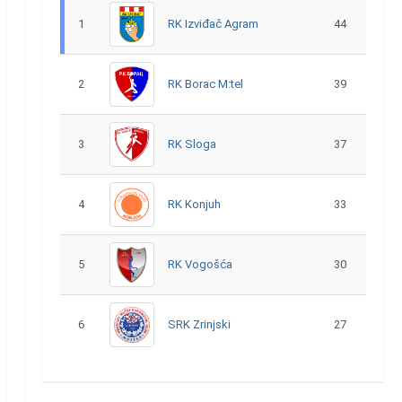
1
RK Izviđač Agram
44
2
RK Borac M:tel
39
3
RK Sloga
37
4
RK Konjuh
33
5
RK Vogošća
30
6
SRK Zrinjski
27