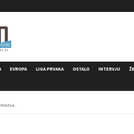
6
EVROPA
LIGA PRVAKA
OSTALO
INTERVJU
Ž
venstva