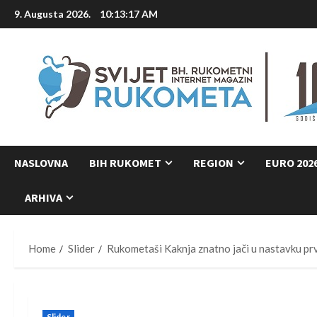
Skip
9. Augusta 2026.
10:13:18 AM
to
content
NASLOVNA
BIH RUKOMET
REGION
EURO 202
ARHIVA
Home
Slider
Rukometaši Kaknja znatno jači u nastavku pr
Slider