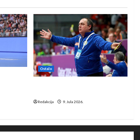
Ostalo
e Rhein-
Dragan Marković preuzeo tuniški
Club Africain
Redakcija
9. Jula 2026.