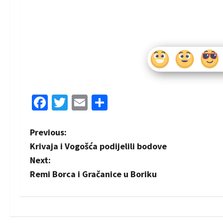
Facebook
Twitter
Email
Share
P
Previous:
Krivaja i Vogošća podijelili bodove
o
Next:
s
Remi Borca i Gračanice u Boriku
t
n