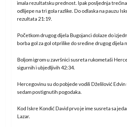
imala rezultatsku prednost. Ipak posljednja trećina 
odlijepe na tri gola razlike. Do odlaska na pauzu Is
rezultata 21:19.
Početkom drugog dijela Bugojanci dolaze do izjedna
borba gol za gol otprilike do sredine drugog dijela
Boljom igrom u završnici susreta rukometaši Herceg
sigurnih i ubjedljivih 42:34.
Hercegovinu su do pobjede vodili Dželilović Edvin 
sedam postignutih pogodaka.
Kod Iskre Kondić David prvo je ime susreta sa je
Lazar.