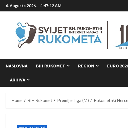
Skip
6. Augusta 2026.
4:47:13 AM
to
content
NASLOVNA
BIH RUKOMET
REGION
EURO 202
ARHIVA
Home
BiH Rukomet
Premijer liga (M)
Rukometaši Herceg
Premijer liga (M)