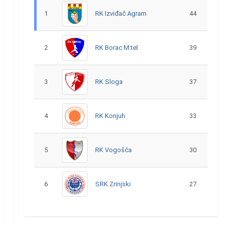
1
RK Izviđač Agram
44
2
RK Borac M:tel
39
3
RK Sloga
37
4
RK Konjuh
33
5
RK Vogošća
30
6
SRK Zrinjski
27