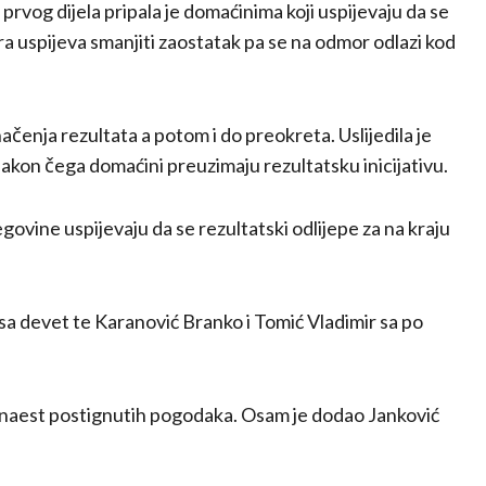
prvog dijela pripala je domaćinima koji uspijevaju da se
kra uspijeva smanjiti zaostatak pa se na odmor odlazi kod
čenja rezultata a potom i do preokreta. Uslijedila je
 nakon čega domaćini preuzimaju rezultatsku inicijativu.
ovine uspijevaju da se rezultatski odlijepe za na kraju
sa devet te Karanović Branko i Tomić Vladimir sa po
danaest postignutih pogodaka. Osam je dodao Janković