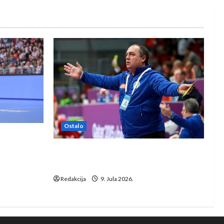
Ostalo
e Rhein-
Dragan Marković preuzeo tuniški
Club Africain
Redakcija
9. Jula 2026.