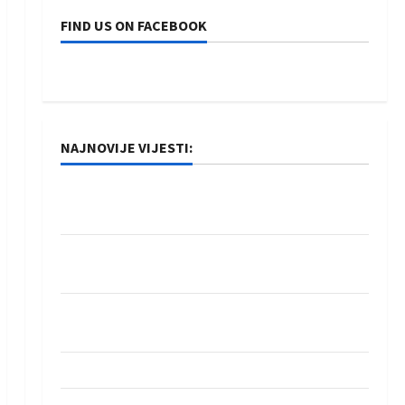
FIND US ON FACEBOOK
NAJNOVIJE VIJESTI:
Rukometaši Izviđača saznali protivnike u grupi
Evropske lige
IHF ukinuo suspenziju: Rusija i Bjelorusija
vraćaju se u međunarodni rukomet
Kentin Mahé novo pojačanje Rhein-Neckar
Löwena
Dragan Marković preuzeo tuniški Club Africain