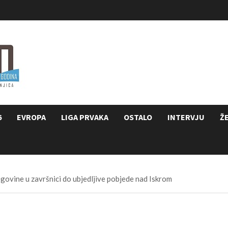
6
EVROPA
LIGA PRVAKA
OSTALO
INTERVJU
Ž
ovine u završnici do ubjedljive pobjede nad Iskrom