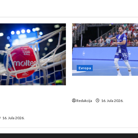
Evropa
Kentin Mahé novo pojačanj
Neckar Löwena
suspenziju: Rusija i
a vraćaju se u međunarodni
Redakcija
16. Jula 2026.
16. Jula 2026.