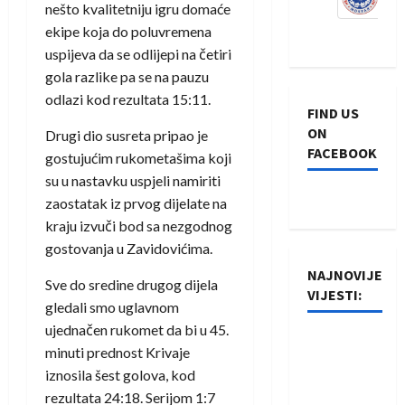
nešto kvalitetniju igru domaće
ekipe koja do poluvremena
uspijeva da se odlijepi na četiri
gola razlike pa se na pauzu
odlazi kod rezultata 15:11.
FIND US
ON
Drugi dio susreta pripao je
FACEBOOK
gostujućim rukometašima koji
su u nastavku uspjeli namiriti
zaostatak iz prvog dijelate na
kraju izvuči bod sa nezgodnog
gostovanja u Zavidovićima.
NAJNOVIJE
Sve do sredine drugog dijela
VIJESTI:
gledali smo uglavnom
ujednačen rukomet da bi u 45.
Rukometaši
minuti prednost Krivaje
Izviđača
iznosila šest golova, kod
saznali
rezultata 24:18. Serijom 1:7