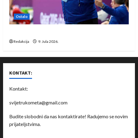
Ostalo
Dragan Marković preuzeo tuniški Club Africain
Redakcija
9. Jula 2026.
KONTAKT:
Kontakt:
svijetrukometa@gmail.com
Budite slobodni da nas kontaktirate! Radujemo se novim
prijateljstvima.