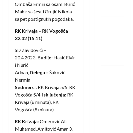
Neckar
Ombaša Ermin sa osam, Burić
Löwena
Mahir sa šest i Grujić Nikola
sa pet postignutih pogodaka.
Dragan
Marković
RK Krivaja – RK Vogošća
preuzeo
32:32 (15:11)
tuniški
SD Zavidovići –
Club
20.4.2023.,
Sudije:
Hasić Elvir
Africain
i Nurić
Pobjeda
Adnan,
Delegat:
Šaković
omladinske
Nermin
reprezentacije
Sedmerci:
RK Krivaja 5/5, RK
BiH na
Vogošća 5/4,
Isključenja:
RK
otvaranju
Krivaja (6 minuta), RK
Evropskog
Vogošća (8 minuta)
prvenstva
RK Krivaja:
Omerović Ali-
Amar Herić
Muhamed, Amitović Amar 3,