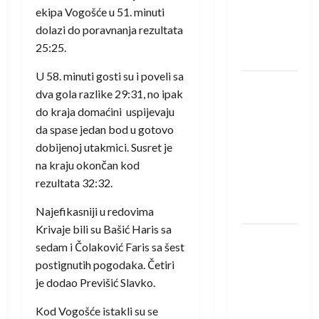
protivnike
ekipa Vogošće u 51. minuti
u grupi
dolazi do poravnanja rezultata
Evropske
25:25.
lige
U 58. minuti gosti su i poveli sa
IHF ukinuo
dva gola razlike 29:31, no ipak
suspenziju:
do kraja domaćini uspijevaju
Rusija i
da spase jedan bod u gotovo
Bjelorusija
dobijenoj utakmici. Susret je
vraćaju se
na kraju okončan kod
u
rezultata 32:32.
međunarodni
rukomet
Najefikasniji u redovima
Krivaje bili su Bašić Haris sa
Kentin
sedam i Čolaković Faris sa šest
Mahé
postignutih pogodaka. Četiri
novo
je dodao Previšić Slavko.
pojačanje
Rhein-
Kod Vogošće istakli su se