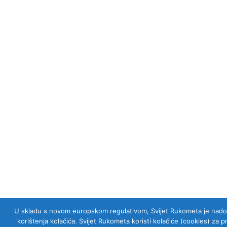
U skladu s novom europskom regulativom, Svijet Rukometa je nadogra
korištenja kolačića. Svijet Rukometa koristi kolačiće (cookies) za 