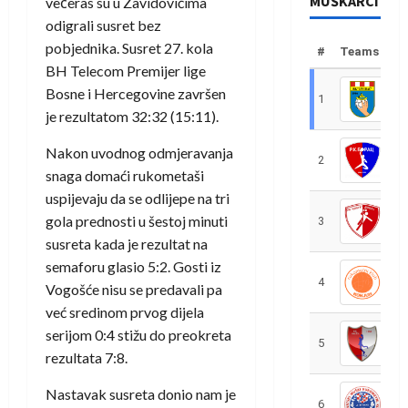
MUŠKARCI
večeras su u Zavidovićima
odigrali susret bez
pobjednika. Susret 27. kola
#
Teams
BH Telecom Premijer lige
Bosne i Hercegovine završen
1
R
je rezultatom 32:32 (15:11).
Nakon uvodnog odmjeravanja
2
R
snaga domaći rukometaši
uspijevaju da se odlijepe na tri
gola prednosti u šestoj minuti
3
R
susreta kada je rezultat na
semaforu glasio 5:2. Gosti iz
4
R
Vogošće nisu se predavali pa
već sredinom prvog dijela
serijom 0:4 stižu do preokreta
5
R
rezultata 7:8.
Nastavak susreta donio nam je
6
S