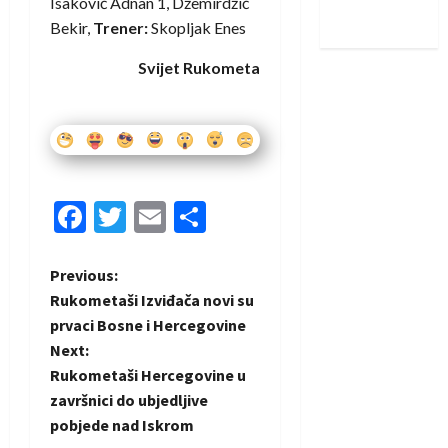
Isaković Adnan 1, Džemirdžić
iskoraku
Bekir,
Trener:
Skopljak Enes
Svijet Rukometa
Facebook
Twitter
Email
Share
P
Previous:
Rukometaši Izviđača novi su
o
prvaci Bosne i Hercegovine
Next:
s
Rukometaši Hercegovine u
t
završnici do ubjedljive
pobjede nad Iskrom