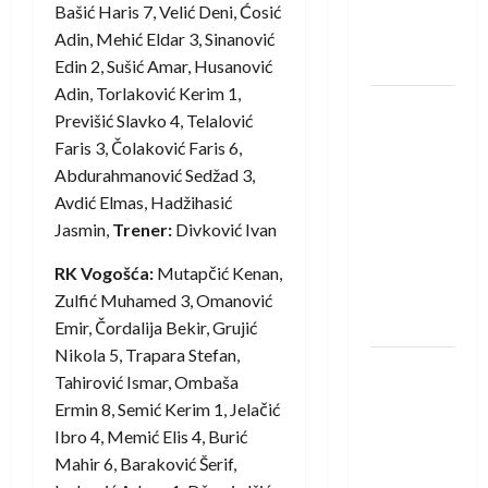
novi je
Bašić Haris 7, Velić Deni, Ćosić
rukometaš
Adin, Mehić Eldar 3, Sinanović
Krivaje
Edin 2, Sušić Amar, Husanović
Adin, Torlaković Kerim 1,
RK Izviđač
Previšić Slavko 4, Telalović
Agram
Faris 3, Čolaković Faris 6,
izborio
Abdurahmanović Sedžad 3,
nastup u
Avdić Elmas, Hadžihasić
EHF
Jasmin,
Trener:
Divković Ivan
European
League za
RK Vogošća:
Mutapčić Kenan,
sezonu
Zulfić Muhamed 3, Omanović
2026./2027.
Emir, Čordalija Bekir, Grujić
Nikola 5, Trapara Stefan,
Horvat
Tahirović Ismar, Ombaša
trener
Ermin 8, Semić Kerim 1, Jelačić
obnovljenog
Ibro 4, Memić Elis 4, Burić
Zagreba:
Mahir 6, Baraković Šerif,
Nadam se