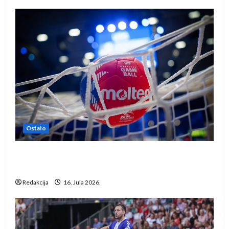
Ostalo
IHF ukinuo suspenziju: Rusija i Bjelorusija
vraćaju se u međunarodni rukomet
Redakcija
16. Jula 2026.