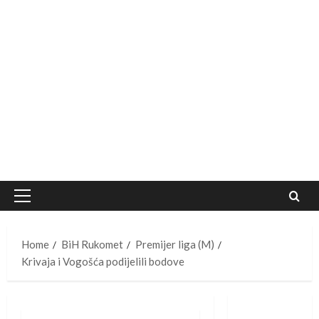
Primary
Menu
Home
BiH Rukomet
Premijer liga (M)
Krivaja i Vogošća podijelili bodove