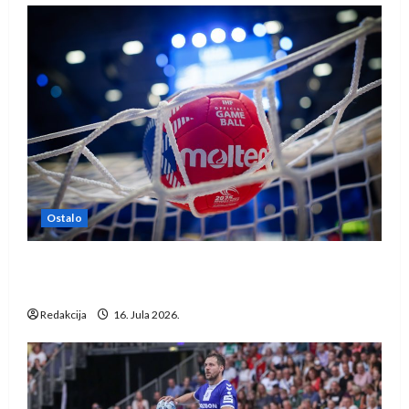
Ostalo
IHF ukinuo suspenziju: Rusija i Bjelorusija
vraćaju se u međunarodni rukomet
Redakcija
16. Jula 2026.