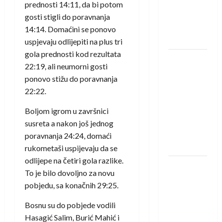
protivnike
prednosti 14:11, da bi potom
u grupi
gosti stigli do poravnanja
Evropske
14:14. Domaćini se ponovo
lige
uspjevaju odlijepiti na plus tri
gola prednosti kod rezultata
IHF ukinuo
22:19, ali neumorni gosti
suspenziju:
ponovo stižu do poravnanja
Rusija i
22:22.
Bjelorusija
vraćaju se
Boljom igrom u završnici
u
susreta a nakon još jednog
međunarodni
poravnanja 24:24, domaći
rukomet
rukometaši uspijevaju da se
odlijepe na četiri gola razlike.
Kentin
To je bilo dovoljno za novu
Mahé
pobjedu, sa konačnih 29:25.
novo
pojačanje
Bosnu su do pobjede vodili
Rhein-
Hasagić Salim, Burić Mahić i