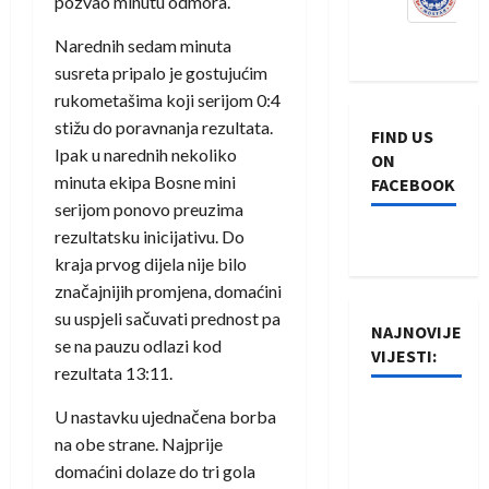
pozvao minutu odmora.
Narednih sedam minuta
susreta pripalo je gostujućim
rukometašima koji serijom 0:4
stižu do poravnanja rezultata.
FIND US
Ipak u narednih nekoliko
ON
minuta ekipa Bosne mini
FACEBOOK
serijom ponovo preuzima
rezultatsku inicijativu. Do
kraja prvog dijela nije bilo
značajnijih promjena, domaćini
su uspjeli sačuvati prednost pa
NAJNOVIJE
se na pauzu odlazi kod
VIJESTI:
rezultata 13:11.
Rukometaši
U nastavku ujednačena borba
Izviđača
na obe strane. Najprije
saznali
domaćini dolaze do tri gola