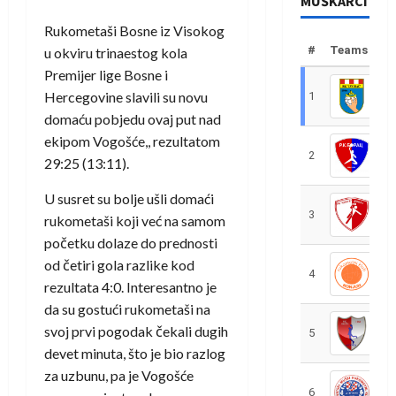
MUŠKARCI
Rukometaši Bosne iz Visokog
#
Teams
u okviru trinaestog kola
Premijer lige Bosne i
Hercegovine slavili su novu
1
R
domaću pobjedu ovaj put nad
ekipom Vogošće,, rezultatom
2
R
29:25 (13:11).
U susret su bolje ušli domaći
3
R
rukometaši koji već na samom
početku dolaze do prednosti
od četiri gola razlike kod
4
R
rezultata 4:0. Interesantno je
da su gostući rukometaši na
svoj prvi pogodak čekali dugih
5
R
devet minuta, što je bio razlog
za uzbunu, pa je Vogošće
6
S