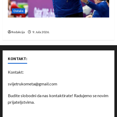
Ostalo
Dragan Marković preuzeo tuniški Club Africain
Redakcija
9. Jula 2026.
KONTAKT:
Kontakt:
svijetrukometa@gmail.com
Budite slobodni da nas kontaktirate! Radujemo se novim
prijateljstvima.