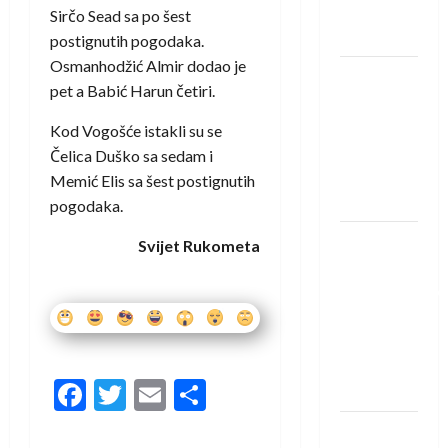
Neckar
Sirčo Sead sa po šest
Löwena
postignutih pogodaka.
Osmanhodžić Almir dodao je
Dragan
pet a Babić Harun četiri.
Marković
preuzeo
Kod Vogošće istakli su se
tuniški
Čelica Duško sa sedam i
Club
Memić Elis sa šest postignutih
Africain
pogodaka.
Pobjeda
Svijet Rukometa
omladinske
reprezentacije
BiH na
otvaranju
Evropskog
Facebook
Twitter
Email
Share
prvenstva
Amar Herić