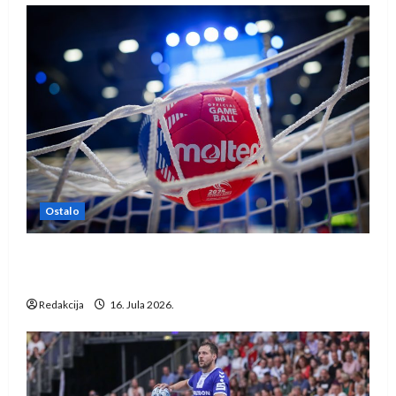
Ostalo
IHF ukinuo suspenziju: Rusija i Bjelorusija
vraćaju se u međunarodni rukomet
Redakcija
16. Jula 2026.