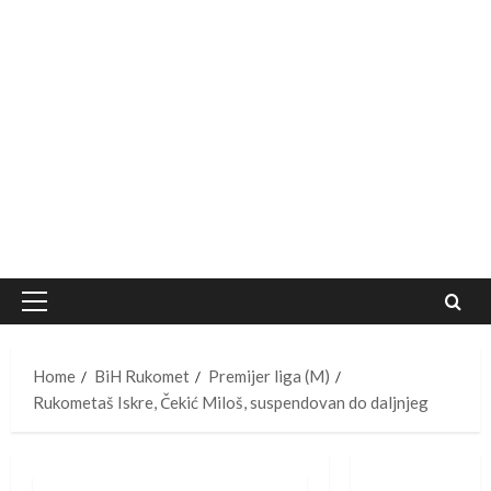
Primary
Menu
Home
BiH Rukomet
Premijer liga (M)
Rukometaš Iskre, Čekić Miloš, suspendovan do daljnjeg