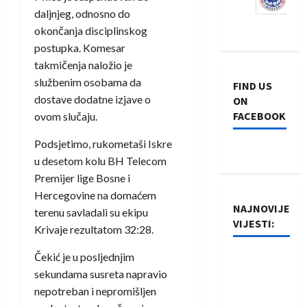
daljnjeg, odnosno do
okončanja disciplinskog
postupka. Komesar
takmičenja naložio je
službenim osobama da
FIND US
dostave dodatne izjave o
ON
FACEBOOK
ovom slučaju.
Podsjetimo, rukometaši Iskre
u desetom kolu BH Telecom
Premijer lige Bosne i
Hercegovine na domaćem
NAJNOVIJE
terenu savladali su ekipu
VIJESTI:
Krivaje rezultatom 32:28.
Čekić je u posljednjim
Rukometaši
sekundama susreta napravio
Izviđača
nepotreban i nepromišljen
saznali