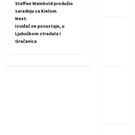
Steffen Weinhold produžio
Neckar
o
saradnju sa Kielom
Löwena
Next:
s
Dragan
Izviđač ne posustaje, u
Marković
t
Ljubuškom stradala i
preuzeo
Gračanica
tuniški
n
Club
a
Africain
v
Pobjeda
omladinske
i
reprezentacije
BiH na
g
otvaranju
a
Evropskog
prvenstva
t
Amar Herić