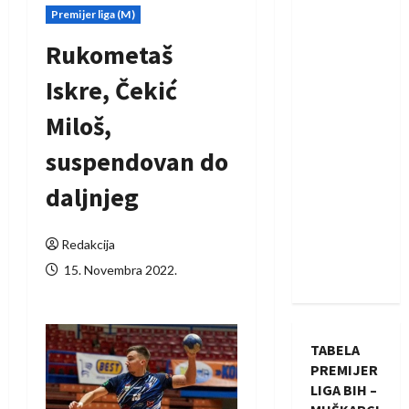
Premijer liga (M)
Rukometaš
Iskre, Čekić
Miloš,
suspendovan do
daljnjeg
Redakcija
15. Novembra 2022.
TABELA
PREMIJER
LIGA BIH –