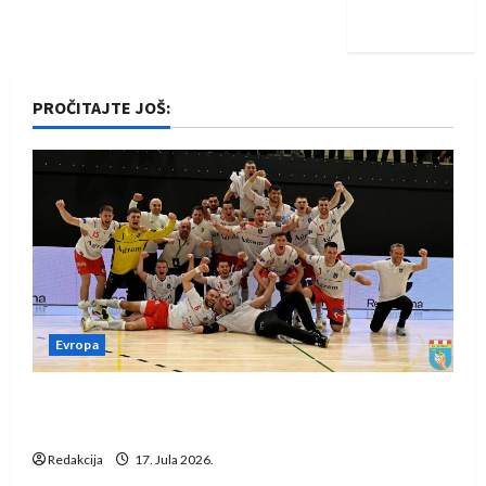
iskoraku
PROČITAJTE JOŠ:
Evropa
Rukometaši Izviđača saznali protivnike u grupi
Evropske lige
Redakcija
17. Jula 2026.