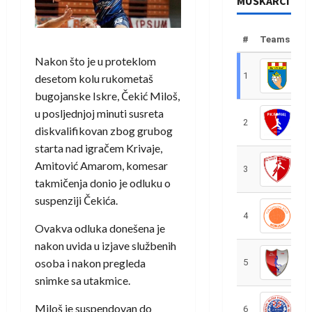
MUŠKARCI
#
Teams
Nakon što je u proteklom
1
R
desetom kolu rukometaš
bugojanske Iskre, Čekić Miloš,
u posljednjoj minuti susreta
2
R
diskvalifikovan zbog grubog
starta nad igračem Krivaje,
Amitović Amarom, komesar
3
R
takmičenja donio je odluku o
suspenziji Čekića.
4
R
Ovakva odluka donešena je
nakon uvida u izjave službenih
osoba i nakon pregleda
5
R
snimke sa utakmice.
Miloš je suspendovan do
6
S