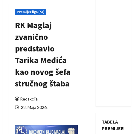
Premijer liga (M)
RK Maglaj
zvanično
predstavio
Tarika Međića
kao novog šefa
stručnog štaba
Redakcija
28. Maja 2026.
TABELA
PREMIJER