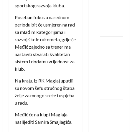
saznali
sportskog razvoja kluba.
protivnike
u grupi
Poseban fokus u narednom
Evropske
periodu bit će usmjeren na rad
lige
sa mlađim kategorijama i
razvoj škole rukometa, gdje će
IHF ukinuo
Međić zajedno sa trenerima
suspenziju:
nastaviti stvarati kvalitetan
Rusija i
sistem i dodatnu vrijednost za
Bjelorusija
klub.
vraćaju se
u
Na kraju, iz RK Maglaj uputili
međunarodni
su novom šefu stručnog štaba
rukomet
želje za mnogo sreće i uspjeha
u radu.
Kentin
Mahé
Međić će na klupi Maglaja
novo
naslijediti Samira Smajlagića.
pojačanje