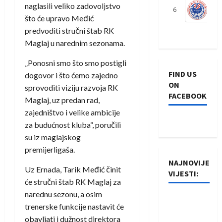
naglasili veliko zadovoljstvo
6
S
što će upravo Međić
predvoditi stručni štab RK
Maglaj u narednim sezonama.
„Ponosni smo što smo postigli
FIND US
dogovor i što ćemo zajedno
ON
sprovoditi viziju razvoja RK
FACEBOOK
Maglaj, uz predan rad,
zajedništvo i velike ambicije
za budućnost kluba“, poručili
su iz maglajskog
premijerligaša.
NAJNOVIJE
Uz Ernada, Tarik Međić činit
VIJESTI:
će stručni štab RK Maglaj za
narednu sezonu, a osim
Rukometaši
trenerske funkcije nastavit će
Izviđača
obavljati i dužnost direktora