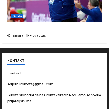
Ostalo
Dragan Marković preuzeo tuniški Club Africain
Redakcija
9. Jula 2026.
KONTAKT:
Kontakt:
svijetrukometa@gmail.com
Budite slobodni da nas kontaktirate! Radujemo se novim
prijateljstvima.