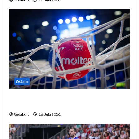
Ostalo
IHF ukinuo suspenziju: Rusija i Bjelorusija
vraćaju se u međunarodni rukomet
Redakcija
16. Jula 2026.