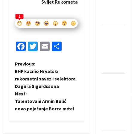
Svijet Rukometa
Rhein-
Neckar
1
Löwena
Dragan
Marković
Facebook
Twitter
Email
Share
preuzeo
tuniški
Club
P
Previous:
Africain
EHF kaznio Hrvatski
o
rukometni savez i selektora
Pobjeda
Dagura Sigurdssona
omladinske
s
Next:
reprezentacije
t
Talentovani Armin Bulić
BiH na
novo pojačanje Borca m:tel
otvaranju
n
Evropskog
prvenstva
a