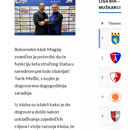
LIGA BIH –
MUŠKARCI
#
Teams
1
R
Rukometni klub Maglaj
zvanično je potvrdio da će
2
R
funkciju šefa stručnog štaba u
narednom periodu obavljati
3
R
Tarik Međić, s kojim je
dogovorena dugogodišnja
saradnja.
4
R
Iz kluba su istakli kako je do
dogovora došlo nakon
5
R
usklađivanja zajedničkih
ciljeva i vizije razvoja kluba, te