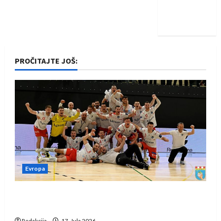
Nadam se
iskoraku
PROČITAJTE JOŠ:
Evropa
Rukometaši Izviđača saznali protivnike u grupi
Evropske lige
Redakcija
17. Jula 2026.