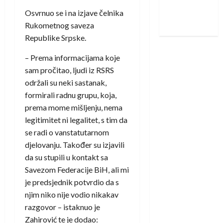
Nadam se
Osvrnuo se i na izjave čelnika
iskoraku
Rukometnog saveza
Republike Srpske.
– Prema informacijama koje
sam pročitao, ljudi iz RSRS
održali su neki sastanak,
formirali radnu grupu, koja,
prema mome mišljenju, nema
legitimitet ni legalitet, s tim da
se radi o vanstatutarnom
djelovanju. Također su izjavili
da su stupili u kontakt sa
Savezom Federacije BiH, ali mi
je predsjednik potvrdio da s
njim niko nije vodio nikakav
razgovor – istaknuo je
Zahirović te je dodao: