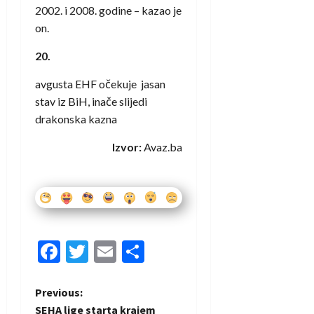
2002. i 2008. godine – kazao je
on.
20.
avgusta EHF očekuje jasan
stav iz BiH, inače slijedi
drakonska kazna
Izvor:
Avaz.ba
Facebook
Twitter
Email
Share
P
Previous:
SEHA lige starta krajem