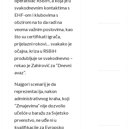
operativac RSBiH, a koja je u
Rhein-
svakodnevnim kontaktima s
Neckar
EHF-om i klubovima s
Löwena
obzirom na to da radi na
Dragan
veoma važnim poslovima, kao
Marković
što su certifikati igrača,
preuzeo
prijelazni rokovi… svakako je
tuniški
očajna, kriza u RSBiH
Club
produbljuje se svakodnevno –
Africain
rekao je Zahirović za “Dnevni
avaz”.
Pobjeda
omladinske
Najgori scenarij je da
reprezentacije
reprezentacija, nakon
BiH na
administrativnog kraha, koji
otvaranju
“Zmajevima” nije dozvolio
Evropskog
učešće u baražu za Svjetsko
prvenstva
prvenstvo, ne uđe ni u
kvalifikacije za Evropsko