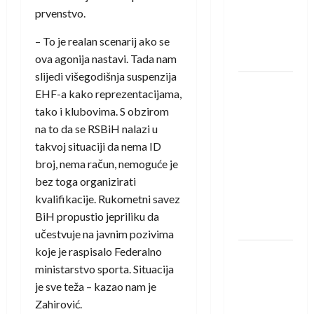
Amar Herić
prvenstvo.
novi je
rukometaš
– To je realan scenarij ako se
Krivaje
ova agonija nastavi. Tada nam
slijedi višegodišnja suspenzija
RK Izviđač
EHF-a kako reprezentacijama,
Agram
tako i klubovima. S obzirom
izborio
na to da se RSBiH nalazi u
nastup u
takvoj situaciji da nema ID
EHF
broj, nema račun, nemoguće je
European
bez toga organizirati
League za
kvalifikacije. Rukometni savez
sezonu
BiH propustio jepriliku da
2026./2027.
učestvuje na javnim pozivima
koje je raspisalo Federalno
Horvat
ministarstvo sporta. Situacija
trener
je sve teža – kazao nam je
obnovljenog
Zahirović.
Zagreba: