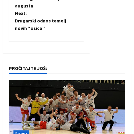
o
augusta
Next:
s
Drugarski odnos temelj
t
novih “osica”
n
a
v
PROČITAJTE JOŠ:
i
g
a
t
i
Evropa