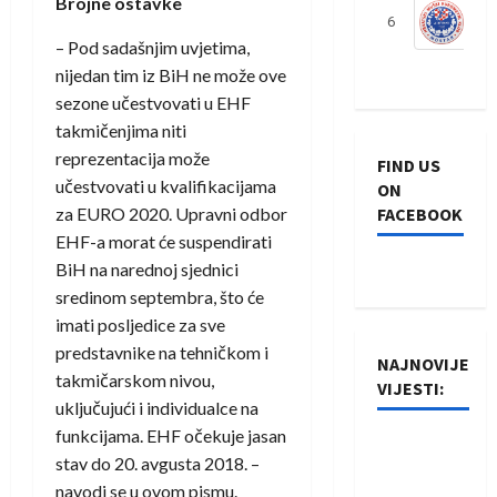
Brojne ostavke
6
S
– Pod sadašnjim uvjetima,
nijedan tim iz BiH ne može ove
sezone učestvovati u EHF
takmičenjima niti
reprezentacija može
FIND US
učestvovati u kvalifikacijama
ON
za EURO 2020. Upravni odbor
FACEBOOK
EHF-a morat će suspendirati
BiH na narednoj sjednici
sredinom septembra, što će
imati posljedice za sve
predstavnike na tehničkom i
NAJNOVIJE
takmičarskom nivou,
VIJESTI:
uključujući i individualce na
funkcijama. EHF očekuje jasan
Rukometaši
stav do 20. avgusta 2018. –
Izviđača
navodi se u ovom pismu.