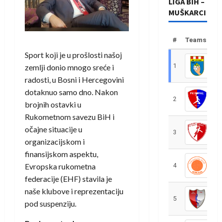
LIGA BIH –
MUŠKARCI
#
Teams
Sport koji je u prošlosti našoj
1
R
zemlji donio mnogo sreće i
radosti, u Bosni i Hercegovini
dotaknuo samo dno. Nakon
2
R
brojnih ostavki u
Rukometnom savezu BiH i
očajne situacije u
3
R
organizacijskom i
finansijskom aspektu,
Evropska rukometna
4
R
federacije (EHF) stavila je
naše klubove i reprezentaciju
5
R
pod suspenziju.