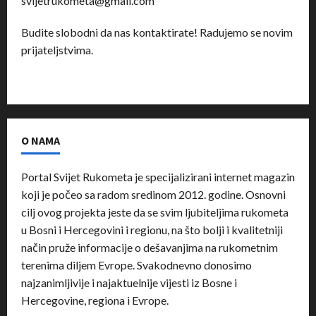
svijetrukometa@gmail.com
Budite slobodni da nas kontaktirate! Radujemo se novim
prijateljstvima.
O NAMA
Portal Svijet Rukometa je specijalizirani internet magazin
koji je počeo sa radom sredinom 2012. godine. Osnovni
cilj ovog projekta jeste da se svim ljubiteljima rukometa
u Bosni i Hercegovini i regionu, na što bolji i kvalitetniji
način pruže informacije o dešavanjima na rukometnim
terenima diljem Evrope. Svakodnevno donosimo
najzanimljivije i najaktuelnije vijesti iz Bosne i
Hercegovine, regiona i Evrope.