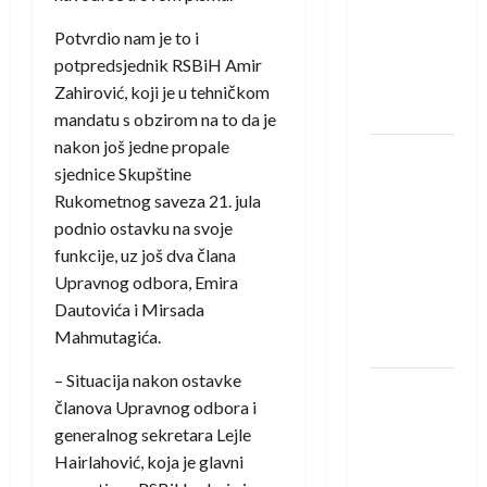
saznali
protivnike
Potvrdio nam je to i
u grupi
potpredsjednik RSBiH Amir
Evropske
Zahirović, koji je u tehničkom
lige
mandatu s obzirom na to da je
nakon još jedne propale
IHF ukinuo
sjednice Skupštine
suspenziju:
Rukometnog saveza 21. jula
Rusija i
podnio ostavku na svoje
Bjelorusija
funkcije, uz još dva člana
vraćaju se
Upravnog odbora, Emira
u
Dautovića i Mirsada
međunarodni
Mahmutagića.
rukomet
– Situacija nakon ostavke
Kentin
članova Upravnog odbora i
Mahé
generalnog sekretara Lejle
novo
Hairlahović, koja je glavni
pojačanje