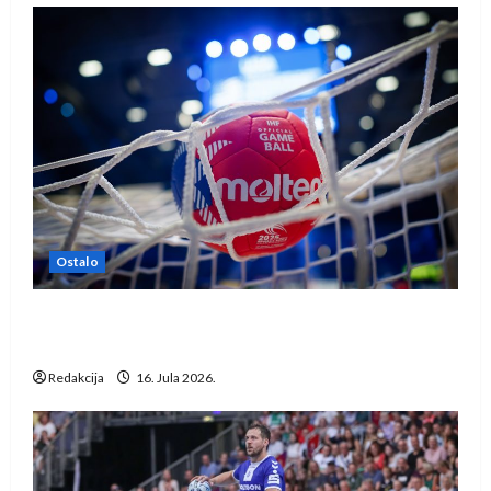
Ostalo
IHF ukinuo suspenziju: Rusija i Bjelorusija
vraćaju se u međunarodni rukomet
Redakcija
16. Jula 2026.