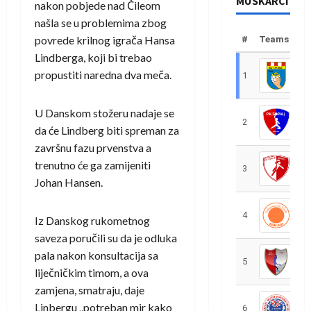
MUŠKARCI
nakon pobjede nad Čileom
našla se u problemima zbog
povrede krilnog igrača Hansa
#
Teams
Lindberga, koji bi trebao
propustiti naredna dva meča.
1
R
U Danskom stožeru nadaje se
2
R
da će Lindberg biti spreman za
završnu fazu prvenstva a
trenutno će ga zamijeniti
3
R
Johan Hansen.
4
R
Iz Danskog rukometnog
saveza poručili su da je odluka
pala nakon konsultacija sa
5
R
liječničkim timom, a ova
zamjena, smatraju, daje
Linbergu „potreban mir kako
6
S