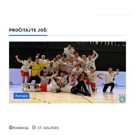
iskoraku
PROČITAJTE JOŠ:
Evropa
Rukometaši Izviđača saznali protivnike u grupi
Evropske lige
Redakcija
17. Jula 2026.