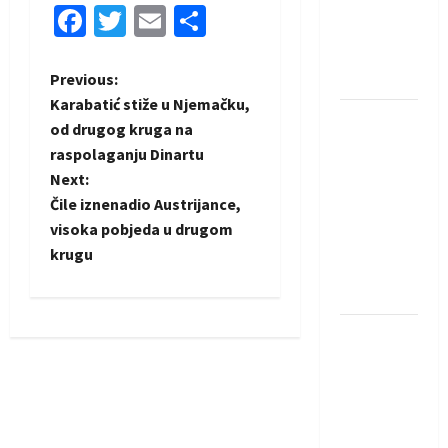
protivnike
Facebook
Twitter
Email
Share
u grupi
Evropske
P
Previous:
lige
Karabatić stiže u Njemačku,
IHF ukinuo
o
od drugog kruga na
suspenziju:
raspolaganju Dinartu
s
Rusija i
Next:
Bjelorusija
t
Čile iznenadio Austrijance,
vraćaju se
visoka pobjeda u drugom
u
n
krugu
međunarodni
a
rukomet
v
Kentin
Mahé
i
novo
pojačanje
g
Rhein-