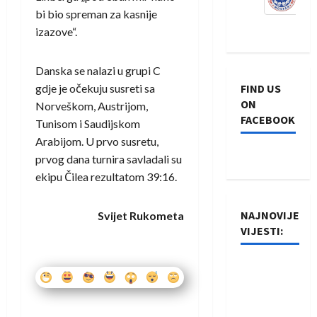
bi bio spreman za kasnije
izazove“.
Danska se nalazi u grupi C
gdje je očekuju susreti sa
FIND US
ON
Norveškom, Austrijom,
FACEBOOK
Tunisom i Saudijskom
Arabijom. U prvo susretu,
prvog dana turnira savladali su
ekipu Čilea rezultatom 39:16.
NAJNOVIJE
Svijet Rukometa
VIJESTI:
Rukometaši
Izviđača
saznali