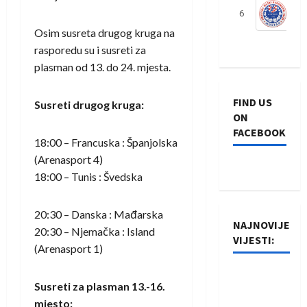
6
S
Osim susreta drugog kruga na
rasporedu su i susreti za
plasman od 13. do 24. mjesta.
FIND US
Susreti drugog kruga:
ON
FACEBOOK
18:00 – Francuska : Španjolska
(Arenasport 4)
18:00 – Tunis : Švedska
20:30 – Danska : Mađarska
NAJNOVIJE
20:30 – Njemačka : Island
VIJESTI:
(Arenasport 1)
Rukometaši
Susreti za plasman 13.-16.
Izviđača
mjesto: