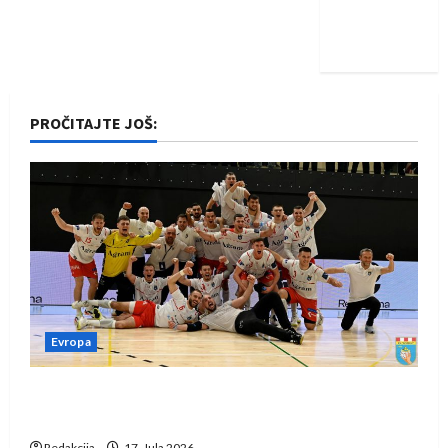
Nadam se
iskoraku
PROČITAJTE JOŠ:
Evropa
Rukometaši Izviđača saznali protivnike u grupi
Evropske lige
Redakcija
17. Jula 2026.