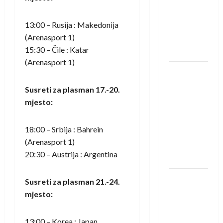
saznali
protivnike
13:00 – Rusija : Makedonija
u grupi
(Arenasport 1)
Evropske
15:30 – Čile : Katar
lige
(Arenasport 1)
IHF ukinuo
suspenziju:
Susreti za plasman 17.-20.
Rusija i
mjesto:
Bjelorusija
vraćaju se
18:00 – Srbija : Bahrein
u
(Arenasport 1)
međunarodni
20:30 – Austrija : Argentina
rukomet
Kentin
Susreti za plasman 21.-24.
Mahé
mjesto:
novo
pojačanje
13:00 – Korea : Japan