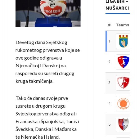
LIGA BIH –
MUŠKARCI
#
Teams
1
R
Devetog dana Svjetskog
rukometnog prvenstva koje se
ove godine odigrava u
2
R
Njemačkoj i Danskoj na
rasporedu su susreti drugog
kruga takmičenja.
3
R
Tako će danas svoje prve
4
R
susrete u drugom krugu
Svjetskog prvenstva odigrati
Francuska i Španjolska, Tunis i
5
R
Švedska, Danska i Mađarska
te Njemačka i Island.