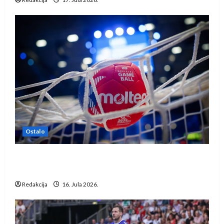
Ostalo
IHF ukinuo suspenziju: Rusija i Bjelorusija
vraćaju se u međunarodni rukomet
Redakcija
16. Jula 2026.