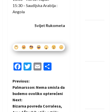
Rhein-
15:30 – Saudijska Arabija :
Neckar
Angola
Löwena
Dragan
Svijet Rukometa
Marković
preuzeo
tuniški
Club
Africain
Facebook
Twitter
Email
Share
Pobjeda
omladinske
reprezentacije
P
Previous:
BiH na
Palmarsson: Nema smisla da
o
otvaranju
budemo ovoliko opterećeni
Evropskog
Next:
s
prvenstva
Bizarna povreda Corralesa,