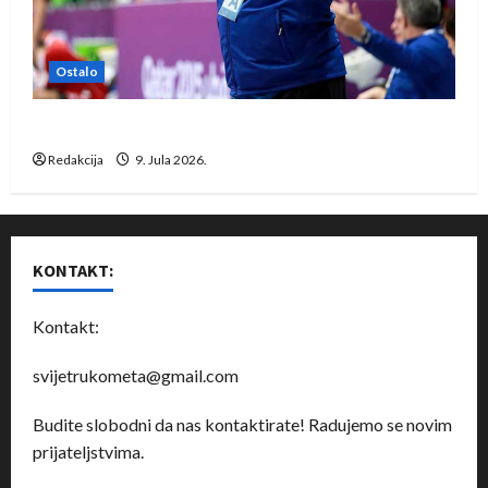
Ostalo
Dragan Marković preuzeo tuniški Club Africain
Redakcija
9. Jula 2026.
KONTAKT:
Kontakt:
svijetrukometa@gmail.com
Budite slobodni da nas kontaktirate! Radujemo se novim
prijateljstvima.