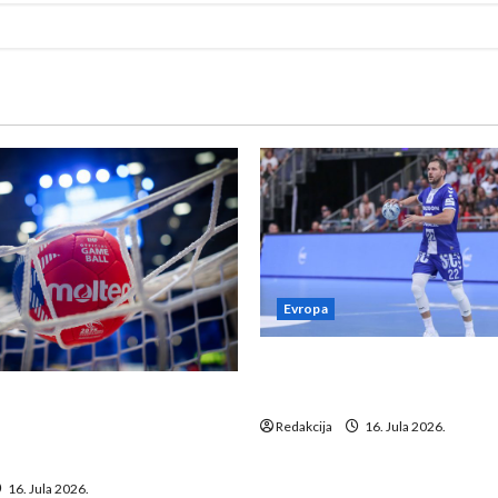
Evropa
Kentin Mahé novo pojačanj
Neckar Löwena
suspenziju: Rusija i
a vraćaju se u međunarodni
Redakcija
16. Jula 2026.
16. Jula 2026.