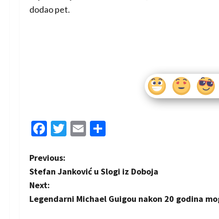
dodao pet.
Facebook
Twitter
Email
Share
P
Previous:
Stefan Janković u Slogi iz Doboja
o
Next:
s
Legendarni Michael Guigou nakon 20 godina mog