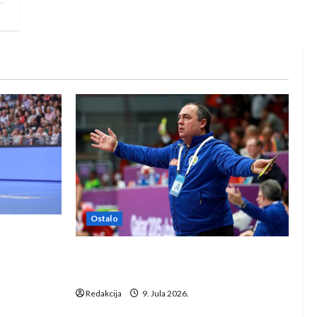
Ostalo
e Rhein-
Dragan Marković preuzeo tuniški
Club Africain
Redakcija
9. Jula 2026.