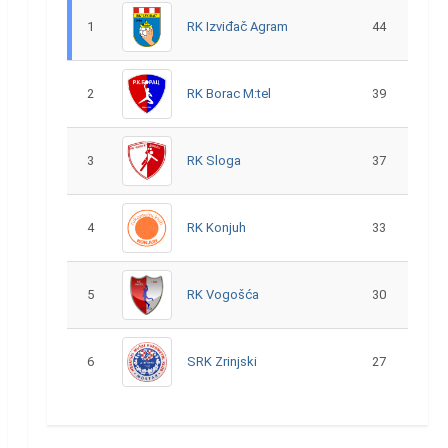
1
RK Izviđač Agram
44
2
RK Borac M:tel
39
3
RK Sloga
37
4
RK Konjuh
33
5
RK Vogošća
30
6
SRK Zrinjski
27