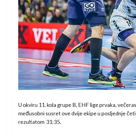
U okviru 11. kola grupe B, EHF lige prvaka, večera
međusobni susret ove dvije ekipe u posljednje čet
rezultatom 31:35.