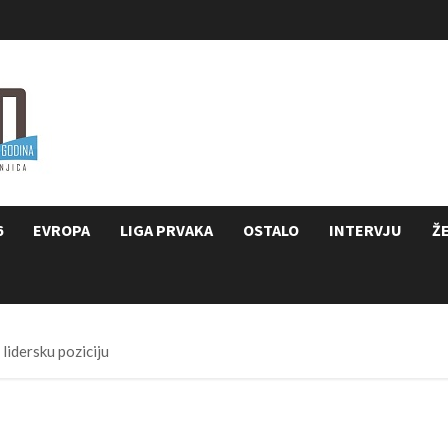
6
EVROPA
LIGA PRVAKA
OSTALO
INTERVJU
Ž
idersku poziciju