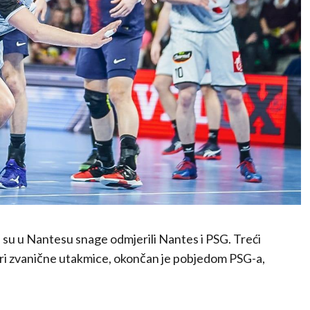
s su u Nantesu snage odmjerili Nantes i PSG. Treći
iri zvanične utakmice, okončan je pobjedom PSG-a,