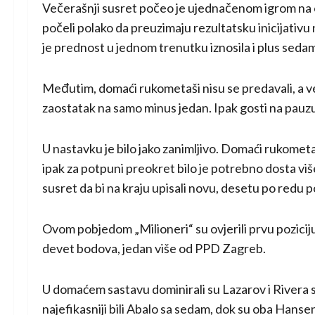
Večerašnji susret počeo je ujednačenom igrom na ob
počeli polako da preuzimaju rezultatsku inicijativu 
je prednost u jednom trenutku iznosila i plus seda
Međutim, domaći rukometaši nisu se predavali, a ve
zaostatak na samo minus jedan. Ipak gosti na pauzu 
U nastavku je bilo jako zanimljivo. Domaći rukometa
ipak za potpuni preokret bilo je potrebno dosta više
susret da bi na kraju upisali novu, desetu po redu 
Ovom pobjedom „Milioneri“ su ovjerili prvu poziciju
devet bodova, jedan više od PPD Zagreb.
U domaćem sastavu dominirali su Lazarov i Rivera 
najefikasniji bili Abalo sa sedam, dok su oba Han