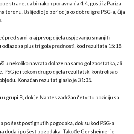
e strane, da bi nakon poravnanja 4:4, gosti iz Pariza
na terenu. Uslijedio je period jako dobre igre PSG-a, čija
m.
ć pred sami kraj prvog dijela uspjevanju smanjiti
odlaze sa plus tri gola prednosti, kod rezultata 15:18.
ši u nekoliko navrata dolaze na samo gol zaostatka, ali
. PSG je i tokom drugo dijela rezultatski kontrolisao
pobjedu. Konačan rezultat glasio je 31:35.
 u grupi B, dok je Nantes zadržao četvrtu poziciju sa
sa po šest postignutih pogodaka, dok su kod PSG-a
sena dodali po šest pogodaka. Takođe Gensheimer je