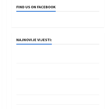
FIND US ON FACEBOOK
NAJNOVIJE VIJESTI:
Rukometaši Izviđača saznali protivnike u grupi
Evropske lige
IHF ukinuo suspenziju: Rusija i Bjelorusija
vraćaju se u međunarodni rukomet
Kentin Mahé novo pojačanje Rhein-Neckar
Löwena
Dragan Marković preuzeo tuniški Club Africain