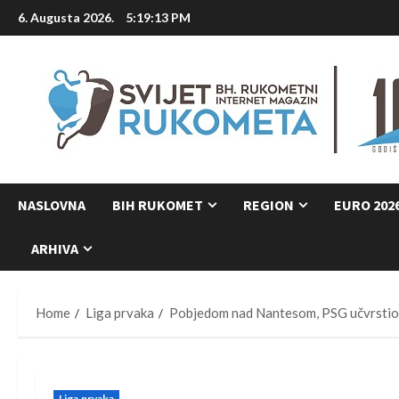
Skip
6. Augusta 2026.
5:19:14 PM
to
content
NASLOVNA
BIH RUKOMET
REGION
EURO 202
ARHIVA
Home
Liga prvaka
Pobjedom nad Nantesom, PSG učvrstio l
Liga prvaka