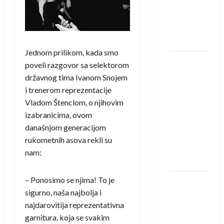
Amar Herić
novi je
rukometaš
Krivaje
Jednom prilikom, kada smo
RK Izviđač
poveli razgovor sa selektorom
Agram
državnog tima Ivanom Snojem
izborio
i trenerom reprezentacije
nastup u
Vladom Štenclom, o njihovim
EHF
izabranicima, ovom
European
današnjom generacijom
League za
rukometnih asova rekli su
sezonu
nam:
2026./2027.
– Ponosimo se njima! To je
Horvat
sigurno, naša najbolja i
trener
najdarovitija reprezentativna
obnovljenog
garnitura, koja se svakim
Zagreba: