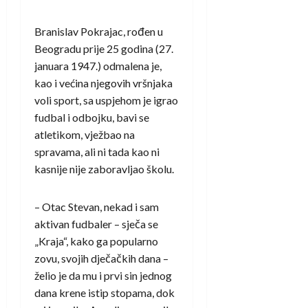
Branislav Pokrajac, rođen u
Beogradu prije 25 godina (27.
januara 1947.) odmalena je,
kao i većina njegovih vršnjaka
voli sport, sa uspjehom je igrao
fudbal i odbojku, bavi se
atletikom, vježbao na
spravama, ali ni tada kao ni
kasnije nije zaboravljao školu.
– Otac Stevan, nekad i sam
aktivan fudbaler – sječa se
„Kraja“, kako ga popularno
zovu, svojih dječačkih dana –
želio je da mu i prvi sin jednog
dana krene istip stopama, dok