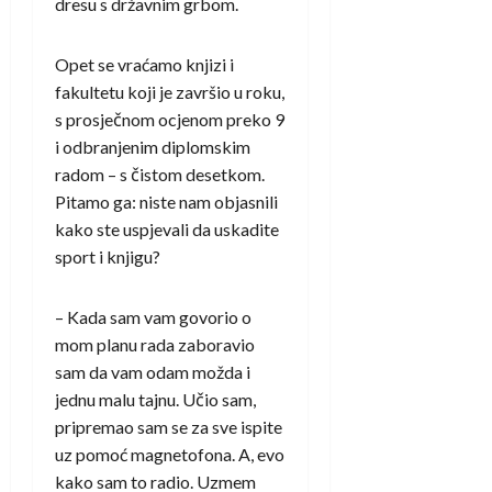
dresu s državnim grbom.
Opet se vraćamo knjizi i
fakultetu koji je završio u roku,
s prosječnom ocjenom preko 9
i odbranjenim diplomskim
radom – s čistom desetkom.
Pitamo ga: niste nam objasnili
kako ste uspjevali da uskadite
sport i knjigu?
– Kada sam vam govorio o
mom planu rada zaboravio
sam da vam odam možda i
jednu malu tajnu. Učio sam,
pripremao sam se za sve ispite
uz pomoć magnetofona. A, evo
kako sam to radio. Uzmem