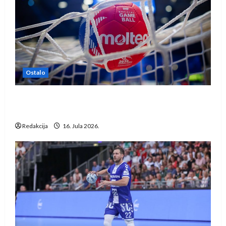
Ostalo
IHF ukinuo suspenziju: Rusija i Bjelorusija
vraćaju se u međunarodni rukomet
Redakcija
16. Jula 2026.