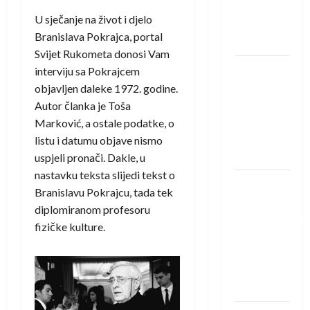
Rhein-
U sječanje na život i djelo
Neckar
Branislava Pokrajca, portal
Löwena
Svijet Rukometa donosi Vam
Dragan
interviju sa Pokrajcem
Marković
objavljen daleke 1972. godine.
preuzeo
Autor članka je Toša
tuniški
Marković, a ostale podatke, o
Club
listu i datumu objave nismo
Africain
uspjeli pronači. Dakle, u
nastavku teksta slijedi tekst o
Pobjeda
Branislavu Pokrajcu, tada tek
omladinske
diplomiranom profesoru
reprezentacije
fizičke kulture.
BiH na
otvaranju
Evropskog
prvenstva