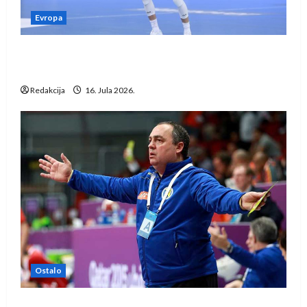
Evropa
Kentin Mahé novo pojačanje Rhein-Neckar
Löwena
Redakcija
16. Jula 2026.
Ostalo
Dragan Marković preuzeo tuniški Club Africain