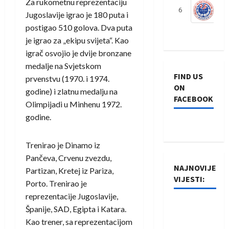
Za rukometnu reprezentaciju
6
S
Jugoslavije igrao je 180 puta i
postigao 510 golova. Dva puta
je igrao za „ekipu svijeta“. Kao
igrač osvojio je dvije bronzane
medalje na Svjetskom
FIND US
prvenstvu (1970. i 1974.
ON
godine) i zlatnu medalju na
FACEBOOK
Olimpijadi u Minhenu 1972.
godine.
Trenirao je Dinamo iz
Pančeva, Crvenu zvezdu,
NAJNOVIJE
Partizan, Kretej iz Pariza,
VIJESTI:
Porto. Trenirao je
reprezentacije Jugoslavije,
Rukometaši
Španije, SAD, Egipta i Katara.
Izviđača
Kao trener, sa reprezentacijom