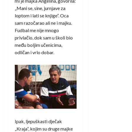
mi je majka Angelina, govorila:
„Mani se, sine, jurnjave za
loptom i lati se knjige“. Oca
sam razočarao ali ne i majku.
Fudbal me nije mnogo
privlačio, dok sam u školi bio
među boljim učenicima,
odličan i vrlo dobar.
Ipak, ljepuškasti dječak
„Kraja“, kojim su druge majke