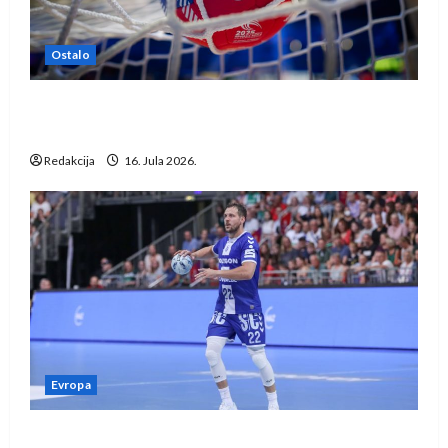
Ostalo
IHF ukinuo suspenziju: Rusija i Bjelorusija
vraćaju se u međunarodni rukomet
Redakcija
16. Jula 2026.
Evropa
Kentin Mahé novo pojačanje Rhein-Neckar