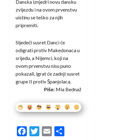
Danska iznjedri novu dansku
zvijezdu i na ovom prvenstvu
uistinu se teško za njih
pripremiti.
Sljedeći susret Danci će
odigrati protiv Makedonaca u
srijedu, a Nijemci, koji na
ovom prvenstvu nisu puno
pokazali, igrat će zadnji susret
grupe II protiv Španjolaca.
Piše:
Mia Bednaž
Facebook
Twitter
Email
Share