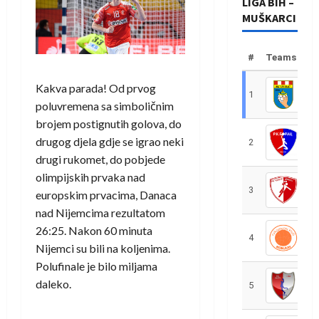
LIGA BIH –
MUŠKARCI
#
Teams
Kakva parada! Od prvog
1
R
poluvremena sa simboličnim
brojem postignutih golova, do
drugog djela gdje se igrao neki
2
R
drugi rukomet, do pobjede
olimpijskih prvaka nad
3
R
europskim prvacima, Danaca
nad Nijemcima rezultatom
26:25. Nakon 60 minuta
4
R
Nijemci su bili na koljenima.
Polufinale je bilo miljama
daleko.
5
R