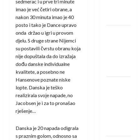
sedmerac i u prve tri minute
Rhein-
imao je već četiri obrane, a
Neckar
nakon 30 minuta imao je 40
Löwena
posto i tako je Dance upravo
Dragan
onda držao u igri u provom
Marković
djelu. S druge strane Nijemci
preuzeo
su postavili čvrstu obranu koja
tuniški
nije dopuštala da do izražaja
Club
dođu danske individualne
Africain
kvalitete, a posebno ne
Hansenove poznate niske
Pobjeda
lopte. Danska je teško
omladinske
realizirala svoje napade, no
reprezentacije
Jacobsen je i za to pronašao
BiH na
rješenje…
otvaranju
Evropskog
Danska je 20 napada odigrala
prvenstva
s praznim golom, odnosno sa