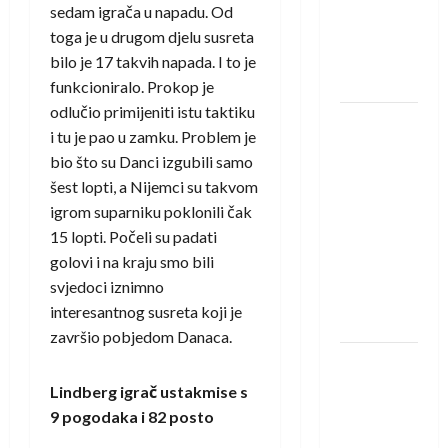
Amar Herić
sedam igrača u napadu. Od
novi je
toga je u drugom djelu susreta
rukometaš
bilo je 17 takvih napada. I to je
Krivaje
funkcioniralo. Prokop je
odlučio primijeniti istu taktiku
RK Izviđač
i tu je pao u zamku. Problem je
Agram
bio što su Danci izgubili samo
izborio
šest lopti, a Nijemci su takvom
nastup u
igrom suparniku poklonili čak
EHF
15 lopti. Počeli su padati
European
golovi i na kraju smo bili
League za
svjedoci iznimno
sezonu
interesantnog susreta koji je
2026./2027.
završio pobjedom Danaca.
Horvat
trener
Lindberg igrač ustakmise s
obnovljenog
9 pogodaka i 82 posto
Zagreba: