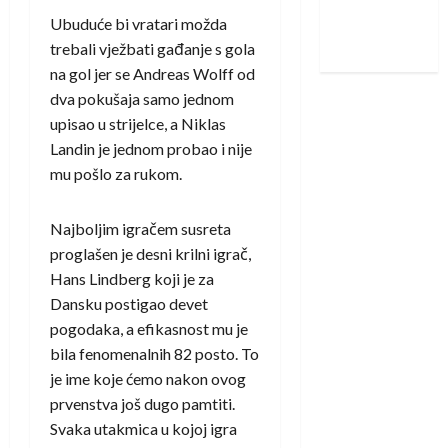
Nadam se
Ubuduće bi vratari možda
iskoraku
trebali vježbati gađanje s gola
na gol jer se Andreas Wolff od
dva pokušaja samo jednom
upisao u strijelce, a Niklas
Landin je jednom probao i nije
mu pošlo za rukom.
Najboljim igračem susreta
proglašen je desni krilni igrač,
Hans Lindberg koji je za
Dansku postigao devet
pogodaka, a efikasnost mu je
bila fenomenalnih 82 posto. To
je ime koje ćemo nakon ovog
prvenstva još dugo pamtiti.
Svaka utakmica u kojoj igra