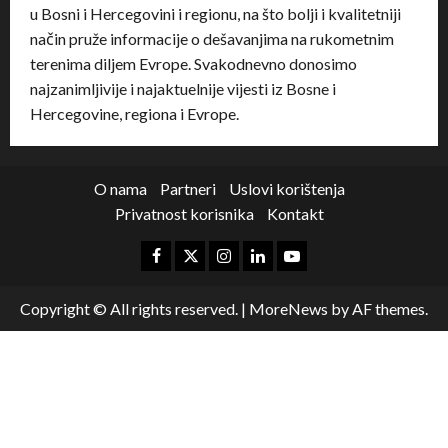
u Bosni i Hercegovini i regionu, na što bolji i kvalitetniji
način pruže informacije o dešavanjima na rukometnim
terenima diljem Evrope. Svakodnevno donosimo
najzanimljivije i najaktuelnije vijesti iz Bosne i
Hercegovine, regiona i Evrope.
O nama
Partneri
Uslovi korištenja
Privatnost korisnika
Kontakt
Copyright © All rights reserved.
|
MoreNews
by AF themes.