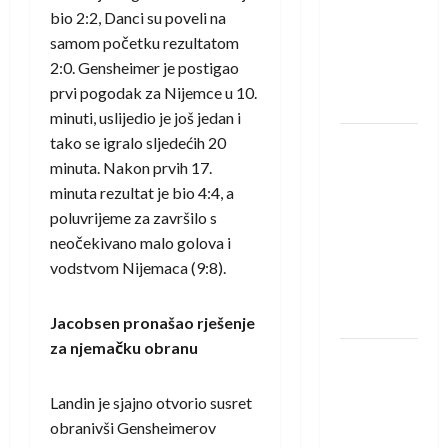
saznali
bio 2:2, Danci su poveli na
protivnike
samom početku rezultatom
u grupi
2:0. Gensheimer je postigao
Evropske
prvi pogodak za Nijemce u 10.
lige
minuti, uslijedio je još jedan i
tako se igralo sljedećih 20
IHF ukinuo
minuta. Nakon prvih 17.
suspenziju:
minuta rezultat je bio 4:4, a
Rusija i
poluvrijeme za završilo s
Bjelorusija
neočekivano malo golova i
vraćaju se
vodstvom Nijemaca (9:8).
u
međunarodni
rukomet
Jacobsen pronašao rješenje
za njemačku obranu
Kentin
Mahé
Landin je sjajno otvorio susret
novo
obranivši Gensheimerov
pojačanje