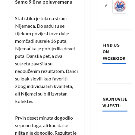
Samo 9:8 na poluvremenu
6
S
Statistika je bila na strani
Nijemaca. Do sadu su se
tijekom povijesti ove dvije
momčadi susrele 16 puta,
FIND US
Njemačka je pobijedila devet
ON
puta, Danska pet, a dva
FACEBOOK
susreta završila su
neodučenim rezultatom. Danci
su ipak slovili kao favoriti
zbog individualnih kvaliteta,
ali Nijemci su bili izvrstan
NAJNOVIJE
kolektiv.
VIJESTI:
Prvih deset minuta dogodilo
Rukometaši
se puno toga, ali kao da se
Izviđača
ništa nije dogodilo. Rezultat je