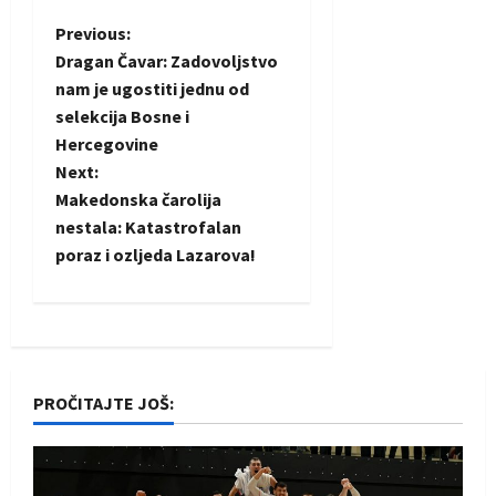
P
Previous:
Dragan Čavar: Zadovoljstvo
o
nam je ugostiti jednu od
selekcija Bosne i
s
Hercegovine
t
Next:
Makedonska čarolija
n
nestala: Katastrofalan
poraz i ozljeda Lazarova!
a
v
i
PROČITAJTE JOŠ:
g
a