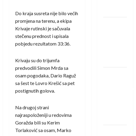
Neckar
Löwena
Do kraja susreta nije bilo većih
promjena na terenu, a ekipa
Dragan
Krivaje rutinski je sačuvala
Marković
stečenu prednost i upisala
preuzeo
pobjedu rezultatom 33:36.
tuniški
Club
Krivaju su do trijumfa
Africain
predvodili Simon Mrda sa
Pobjeda
osam pogodaka, Dario Raguž
omladinske
sa šest te Lovro Krešić sa pet
reprezentacije
postignutih golova.
BiH na
otvaranju
Na drugoj strani
Evropskog
najraspoloženiji u redovima
prvenstva
Goražda bili su Kerim
Torlaković sa osam, Marko
Amar Herić