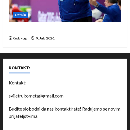
Ostalo
Dragan Marković preuzeo tuniški Club Africain
Redakcija
9. Jula 2026.
KONTAKT:
Kontakt:
svijetrukometa@gmail.com
Budite slobodni da nas kontaktirate! Radujemo se novim
prijateljstvima.