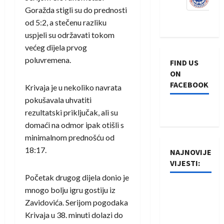
Goražda stigli su do prednosti
od 5:2, a stečenu razliku
uspjeli su održavati tokom
većeg dijela prvog
poluvremena.
FIND US
ON
FACEBOOK
Krivaja je u nekoliko navrata
pokušavala uhvatiti
rezultatski priključak, ali su
domaći na odmor ipak otišli s
minimalnom prednošću od
18:17.
NAJNOVIJE
VIJESTI:
Početak drugog dijela donio je
Rukometaši
mnogo bolju igru gostiju iz
Izviđača
Zavidovića. Serijom pogodaka
saznali
Krivaja u 38. minuti dolazi do