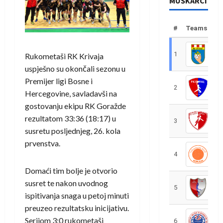
MUŠKARCI
#
Teams
1
R
Rukometaši
RK Krivaja
uspješno su okončali sezonu u
Premijer ligi Bosne i
2
R
Hercegovine, savladavši na
gostovanju ekipu
RK Goražde
rezultatom 33:36 (18:17) u
3
R
susretu posljednjeg, 26. kola
prvenstva.
4
R
Domaći tim bolje je otvorio
susret te nakon uvodnog
5
R
ispitivanja snaga u petoj minuti
preuzeo rezultatsku inicijativu.
Serijom 3:0 rukometaši
6
S