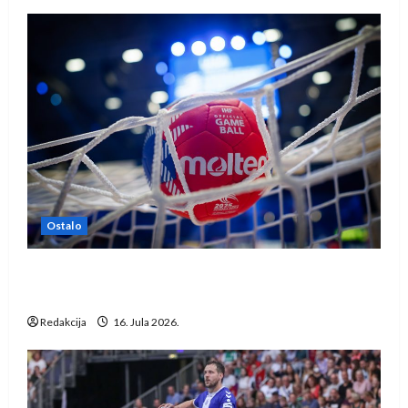
Ostalo
IHF ukinuo suspenziju: Rusija i Bjelorusija
vraćaju se u međunarodni rukomet
Redakcija
16. Jula 2026.