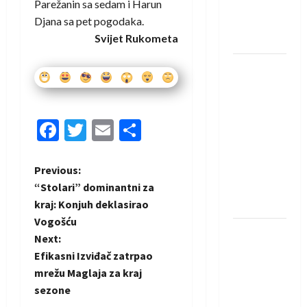
Parežanin sa sedam i Harun
novi je
Djana sa pet pogodaka.
rukometaš
Svijet Rukometa
Krivaje
RK Izviđač
Agram
izborio
nastup u
Facebook
Twitter
Email
Share
EHF
European
P
Previous:
League za
“Stolari” dominantni za
sezonu
o
kraj: Konjuh deklasirao
2026./2027.
Vogošću
s
Horvat
Next:
trener
t
Efikasni Izviđač zatrpao
obnovljenog
mrežu Maglaja za kraj
Zagreba:
n
sezone
Nadam se