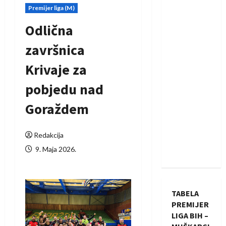
Premijer liga (M)
Odlična
završnica
Krivaje za
pobjedu nad
Goraždem
Redakcija
9. Maja 2026.
TABELA
PREMIJER
LIGA BIH –