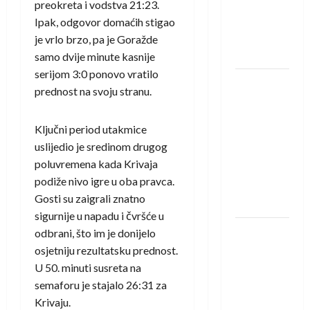
protivnike
preokreta i vodstva 21:23.
u grupi
Ipak, odgovor domaćih stigao
Evropske
je vrlo brzo, pa je Goražde
lige
samo dvije minute kasnije
serijom 3:0 ponovo vratilo
IHF ukinuo
prednost na svoju stranu.
suspenziju:
Rusija i
Ključni period utakmice
Bjelorusija
uslijedio je sredinom drugog
vraćaju se
poluvremena kada Krivaja
u
podiže nivo igre u oba pravca.
međunarodni
Gosti su zaigrali znatno
rukomet
sigurnije u napadu i čvršće u
Kentin
odbrani, što im je donijelo
Mahé
osjetniju rezultatsku prednost.
novo
U 50. minuti susreta na
pojačanje
semaforu je stajalo 26:31 za
Rhein-
Krivaju.