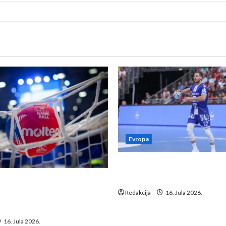
Evropa
Kentin Mahé novo pojačanj
Neckar Löwena
suspenziju: Rusija i
a vraćaju se u međunarodni
Redakcija
16. Jula 2026.
16. Jula 2026.