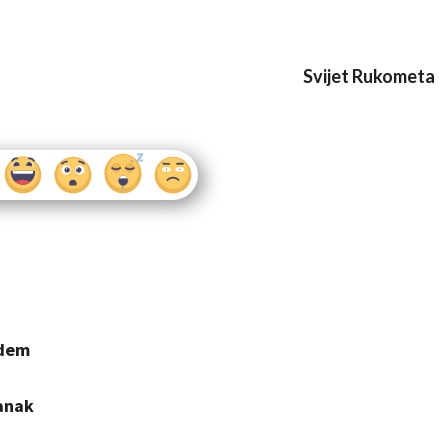
Svijet Rukometa
ždem
tanak