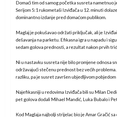
Domaći tim od samog početka susreta nametnuo je s
Serijom 5:1 rukometaši Izviđača u 12. minuti dolaze d
dominantno izdanje pred domaćom publikom.
Maglaj je pokušavao održati priključak, ali je Izvi
dešavanja na parketu. Efikasna igra u napadu i sig
sedam golova prednosti, a rezultat nakon prvih trid
Ni u nastavku susreta nije bilo promjene odnosa sna
održavajući stečenu prednost bez većih problema.
razliku, pa je susret završen ubjedljivom pobjedom
Najefikasniji u redovima Izviđača bili su Milan De
pet golova dodali Mihael Mandić, Luka Bubalo i Pe
Kod Maglaja najbolji strijelac bio je Amar Gračić s