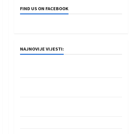
FIND US ON FACEBOOK
NAJNOVIJE VIJESTI:
Rukometaši Izviđača saznali protivnike u grupi
Evropske lige
IHF ukinuo suspenziju: Rusija i Bjelorusija
vraćaju se u međunarodni rukomet
Kentin Mahé novo pojačanje Rhein-Neckar
Löwena
Dragan Marković preuzeo tuniški Club Africain