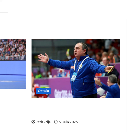
Ostalo
e Rhein-
Dragan Marković preuzeo tuniški
Club Africain
Redakcija
9. Jula 2026.