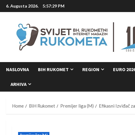
Skip
6. Augusta 2026.
5:57:30 PM
to
content
NASLOVNA
BIH RUKOMET
REGION
EURO 202
ARHIVA
Home
BiH Rukomet
Premijer liga (M)
Efikasni Izviđač 
Premijer liga (M)