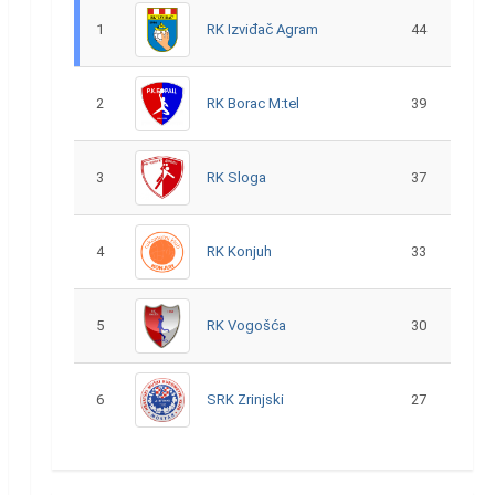
1
RK Izviđač Agram
44
2
RK Borac M:tel
39
3
RK Sloga
37
4
RK Konjuh
33
5
RK Vogošća
30
6
SRK Zrinjski
27