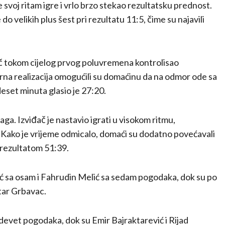
voj ritam igre i vrlo brzo stekao rezultatsku prednost.
o velikih plus šest pri rezultatu 11:5, čime su najavili
đač tokom cijelog prvog poluvremena kontrolisao
urna realizacija omogućili su domaćinu da na odmor ode sa
eset minuta glasio je 27:20.
ga. Izviđač je nastavio igrati u visokom ritmu,
 Kako je vrijeme odmicalo, domaći su dodatno povećavali
 rezultatom 51:39.
dić sa osam i Fahrudin Melić sa sedam pogodaka, dok su po
tar Grbavac.
a devet pogodaka, dok su Emir Bajraktarević i Rijad