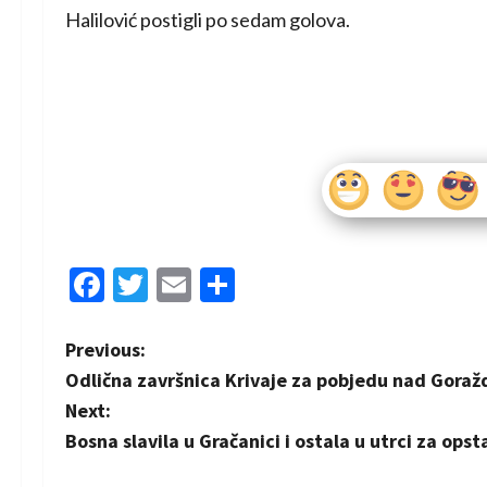
Halilović postigli po sedam golova.
Facebook
Twitter
Email
Share
P
Previous:
Odlična završnica Krivaje za pobjedu nad Gora
o
Next:
s
Bosna slavila u Gračanici i ostala u utrci za ops