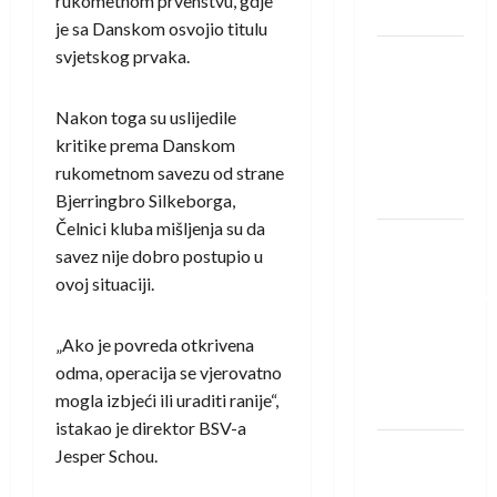
rukometnom prvenstvu, gdje
Löwena
je sa Danskom osvojio titulu
svjetskog prvaka.
Dragan
Marković
preuzeo
Nakon toga su uslijedile
tuniški
kritike prema Danskom
Club
rukometnom savezu od strane
Africain
Bjerringbro Silkeborga,
Čelnici kluba mišljenja su da
Pobjeda
savez nije dobro postupio u
omladinske
ovoj situaciji.
reprezentacije
BiH na
„Ako je povreda otkrivena
otvaranju
odma, operacija se vjerovatno
Evropskog
mogla izbjeći ili uraditi ranije“,
prvenstva
istakao je direktor BSV-a
Amar Herić
Jesper Schou.
novi je