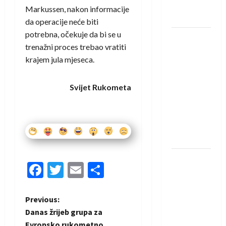
rukometaš
Markussen, nakon informacije
Krivaje
da operacije neće biti
potrebna, očekuje da bi se u
RK Izviđač
trenažni proces trebao vratiti
Agram
krajem jula mjeseca.
izborio
nastup u
Svijet Rukometa
EHF
European
League za
sezonu
2026./2027.
Horvat
Facebook
Twitter
Email
Share
trener
obnovljenog
Zagreba:
P
Previous:
Nadam se
Danas žrijeb grupa za
o
iskoraku
Evropsko rukometno