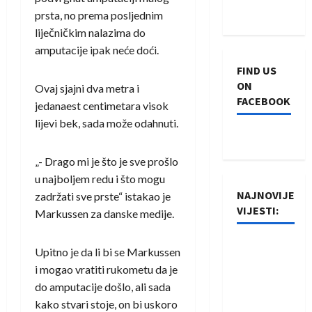
prsta, no prema posljednim
liječničkim nalazima do
amputacije ipak neće doći.
FIND US
ON
Ovaj sjajni dva metra i
FACEBOOK
jedanaest centimetara visok
lijevi bek, sada može odahnuti.
„- Drago mi je što je sve prošlo
u najboljem redu i što mogu
NAJNOVIJE
zadržati sve prste“ istakao je
VIJESTI:
Markussen za danske medije.
Rukometaši
Upitno je da li bi se Markussen
Izviđača
i mogao vratiti rukometu da je
saznali
do amputacije došlo, ali sada
protivnike
kako stvari stoje, on bi uskoro