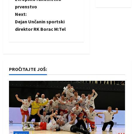
prvenstvo
s
Next:
t
Dejan Unčanin sportski
direktor RK Borac M:Tel
n
a
v
PROČITAJTE JOŠ:
i
g
a
t
i