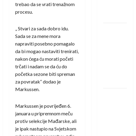
u grupi
trebao da se vrati trenažnom
Evropske
procesu.
lige
„ Stvari za sada dobro idu.
IHF ukinuo
Sada se za mene mora
suspenziju:
napraviti posebno pomagalo
Rusija i
da bi mogao nastaviti trenirati,
Bjelorusija
nakon ćega ću morati početi
vraćaju se
trčati i nadam se da ću do
u
početka sezone biti spreman
međunarodni
za povratak“ dodao je
rukomet
Markussen.
Kentin
Mahé
Markussen je povrijeđen 6.
novo
januara u pripremnom meču
pojačanje
protiv selekcije Mađarske, ali
Rhein-
je ipak nastupio na Svjetskom
Neckar