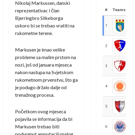
Nikolaj Markussen, danski
reprezentativac i član
#
Teams
Bjerringbro Silkeborga
uskoro bi se trebao vratiti na
1
R
rukometne terene.
2
R
Markusen je imao velike
probleme sa malim prstom na
nozi, još od januara mjeseca
3
R
nakon nastupa na Svjetskom
rukometnom prvenstvu, što ga
4
R
je podugo držalo dalje od
trenažnog procesa.
5
R
Početkom ovog mjeseca
pojavila se informacija da bi
Markusen trebao biti
6
S
podvrgnut amputaciji malog