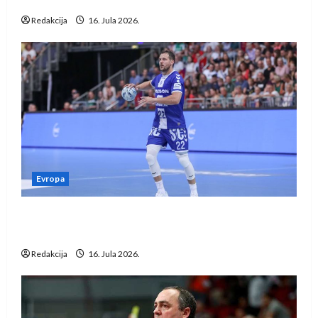
vraćaju se u međunarodni rukomet
Redakcija
16. Jula 2026.
Evropa
Kentin Mahé novo pojačanje Rhein-Neckar
Löwena
Redakcija
16. Jula 2026.