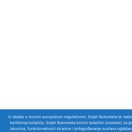
U skladu s novom europskom regulativom, Svijet Rukometa je nadogra
korištenja kolačića. Svijet Rukometa koristi kolačiće (cookies) za 
iskustva, funkcionalnosti stranice i prilagođavanja sustava oglaš