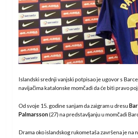
Islandski srednji vanjski potpisao je ugovor s Bar
navijačima katalonske momčadi da će biti pravo poj
Od svoje 15. godine sanjam da zaigram u dresu
Bar
Palmarsson
(27) na predstavljanju u momčadi Bar
Drama oko islandskog rukometaša završena je na n