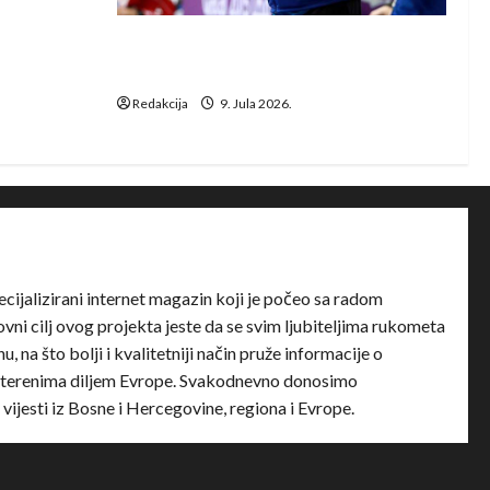
e Rhein-
Dragan Marković preuzeo tuniški
Club Africain
Redakcija
9. Jula 2026.
ecijalizirani internet magazin koji je počeo sa radom
ni cilj ovog projekta jeste da se svim ljubiteljima rukometa
u, na što bolji i kvalitetniji način pruže informacije o
terenima diljem Evrope. Svakodnevno donosimo
e vijesti iz Bosne i Hercegovine, regiona i Evrope.