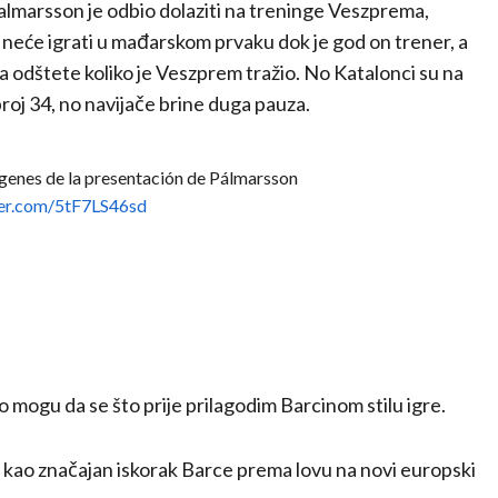
almarsson je odbio dolaziti na treninge Veszprema,
 neće igrati u mađarskom prvaku dok je god on trener, a
ra odštete koliko je Veszprem tražio. No Katalonci su na
broj 34, no navijače brine duga pauza.
ágenes de la presentación de Pálmarsson
ter.com/5tF7LS46sd
o mogu da se što prije prilagodim Barcinom stilu igre.
 kao značajan iskorak Barce prema lovu na novi europski