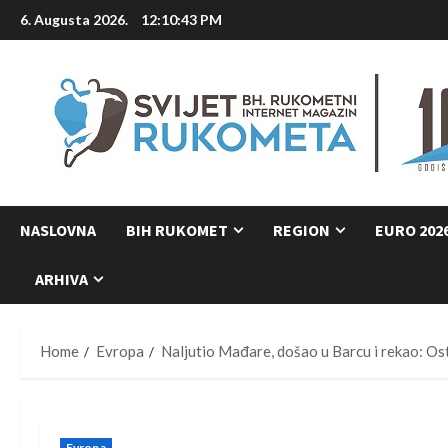
Skip
6. Augusta 2026.
12:10:44 PM
to
content
NASLOVNA
BIH RUKOMET
REGION
EURO 202
ARHIVA
Home
Evropa
Naljutio Mađare, došao u Barcu i rekao: Os
Evropa