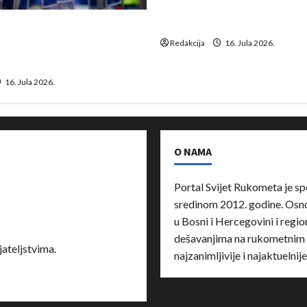
Kentin Mahé novo pojačanj
Neckar Löwena
suspenziju: Rusija i
a vraćaju se u međunarodni
Redakcija
16. Jula 2026.
16. Jula 2026.
O NAMA
Portal Svijet Rukometa je sp
sredinom 2012. godine. Osnov
u Bosni i Hercegovini i region
dešavanjima na rukometnim 
ateljstvima.
najzanimljivije i najaktuelnij