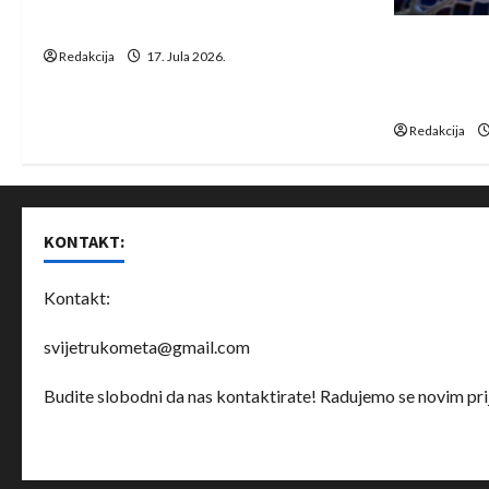
i
protivnike u grupi Evropske lige
IHF ukinuo 
Redakcija
17. Jula 2026.
o
Bjelorusij
rukomet
n
Redakcija
KONTAKT:
Kontakt:
svijetrukometa@gmail.com
Budite slobodni da nas kontaktirate! Radujemo se novim prij