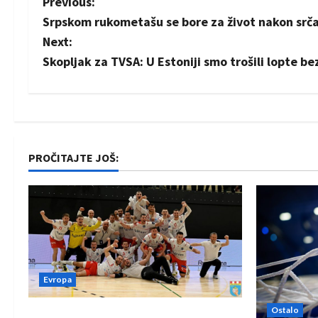
P
Previous:
Srpskom rukometašu se bore za život nakon srč
o
Next:
s
Skopljak za TVSA: U Estoniji smo trošili lopte be
t
n
a
PROČITAJTE JOŠ:
v
i
g
a
Evropa
t
Ostalo
Rukometaši Izviđača saznali