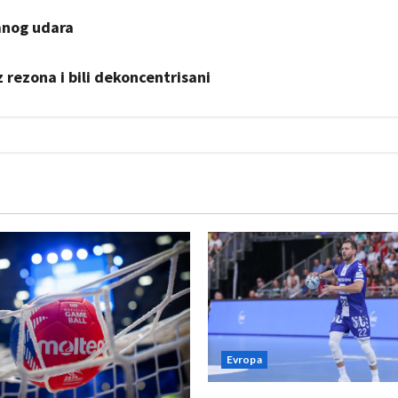
anog udara
z rezona i bili dekoncentrisani
Evropa