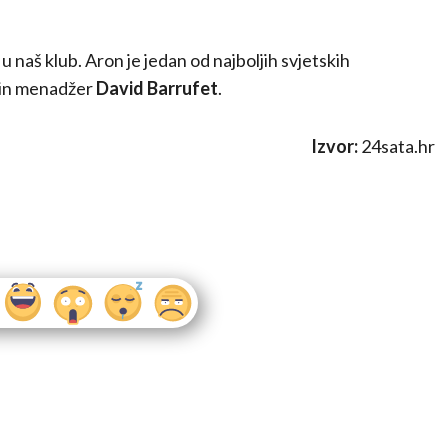
u naš klub. Aron je jedan od najboljih svjetskih
nin menadžer
David Barrufet
.
Izvor:
24sata.hr