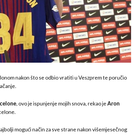
celonom nakon što se odbio vratiti u Veszprem te poručio
ačanje.
celone
, ovo je ispunjenje mojih snova, rekao je
Aron
celone.
ajbolji mogući način za sve strane nakon višemjesečnog