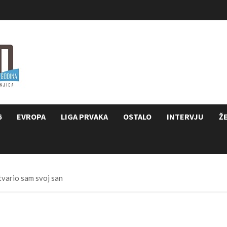
6
EVROPA
LIGA PRVAKA
OSTALO
INTERVJU
Ž
tvario sam svoj san