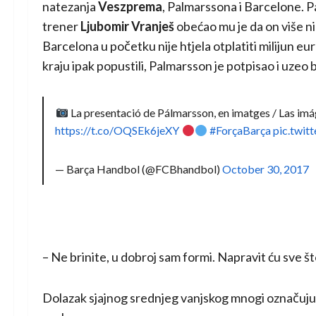
natezanja
Veszprema
, Palmarssona i Barcelone. P
trener
Ljubomir Vranješ
obećao mu je da on više ni
Barcelona u početku nije htjela otplatiti milijun eu
kraju ipak popustili, Palmarsson je potpisao i uzeo 
La presentació de Pálmarsson, en imatges / Las im
https://t.co/OQSEk6jeXY
#ForçaBarça
pic.twit
— Barça Handbol (@FCBhandbol)
October 30, 2017
– Ne brinite, u dobroj sam formi. Napravit ću sve št
Dolazak sjajnog srednjeg vanjskog mnogi označuju