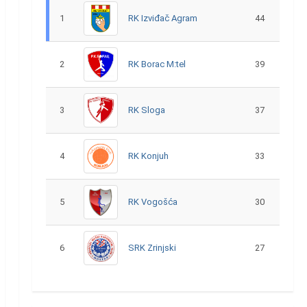
1
RK Izviđač Agram
44
2
RK Borac M:tel
39
3
RK Sloga
37
4
RK Konjuh
33
5
RK Vogošća
30
6
SRK Zrinjski
27