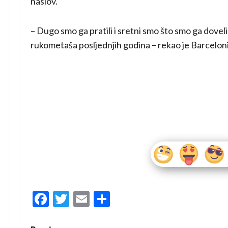
naslov.
– Dugo smo ga pratili i sretni smo što smo ga doveli 
rukometaša posljednjih godina – rekao je Barcelo
Facebook
Twitter
Email
Share