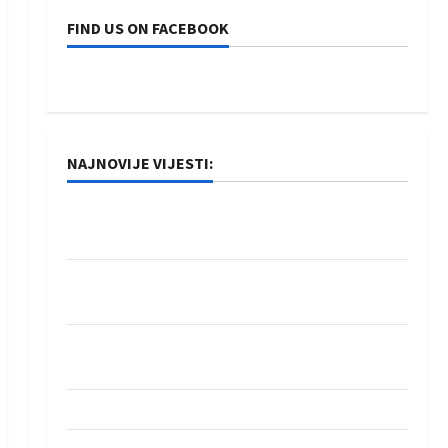
FIND US ON FACEBOOK
NAJNOVIJE VIJESTI:
Rukometaši Izviđača saznali protivnike u grupi
Evropske lige
IHF ukinuo suspenziju: Rusija i Bjelorusija
vraćaju se u međunarodni rukomet
Kentin Mahé novo pojačanje Rhein-Neckar
Löwena
Dragan Marković preuzeo tuniški Club Africain