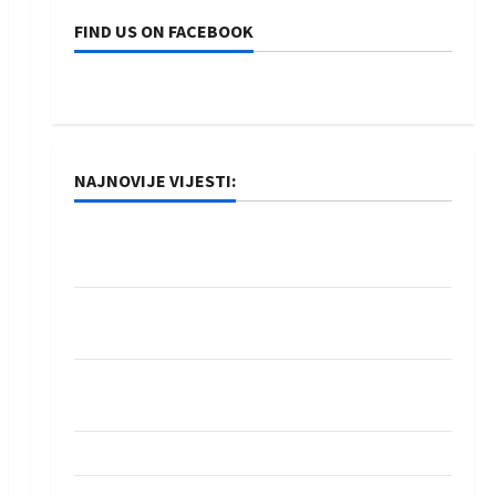
FIND US ON FACEBOOK
NAJNOVIJE VIJESTI:
Rukometaši Izviđača saznali protivnike u grupi
Evropske lige
IHF ukinuo suspenziju: Rusija i Bjelorusija
vraćaju se u međunarodni rukomet
Kentin Mahé novo pojačanje Rhein-Neckar
Löwena
Dragan Marković preuzeo tuniški Club Africain