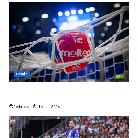
Ostalo
IHF ukinuo suspenziju: Rusija i Bjelorusija
vraćaju se u međunarodni rukomet
Redakcija
16. Jula 2026.