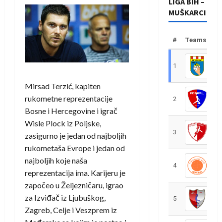
LIGA BIH –
MUŠKARCI
#
Teams
1
R
Mirsad Terzić, kapiten
rukometne reprezentacije
2
R
Bosne i Hercegovine i igrač
Wisle Plock iz Poljske,
3
R
zasigurno je jedan od najboljih
rukometaša Evrope i jedan od
najboljih koje naša
4
R
reprezentacija ima. Karijeru je
započeo u Željezničaru, igrao
za Izviđač iz Ljubuškog,
5
R
Zagreb, Celje i Veszprem iz