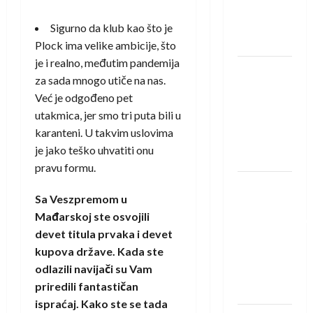
Rhein-
Neckar
Sigurno da klub kao što je
Löwena
Plock ima velike ambicije, što
je i realno, međutim pandemija
Dragan
za sada mnogo utiče na nas.
Marković
Već je odgođeno pet
preuzeo
utakmica, jer smo tri puta bili u
tuniški
karanteni. U takvim uslovima
Club
je jako teško uhvatiti onu
Africain
pravu formu.
Pobjeda
Sa Veszpremom u
omladinske
Mađarskoj ste osvojili
reprezentacije
devet titula prvaka i devet
BiH na
kupova države. Kada ste
otvaranju
odlazili navijači su Vam
Evropskog
priredili fantastičan
prvenstva
ispraćaj. Kako ste se tada