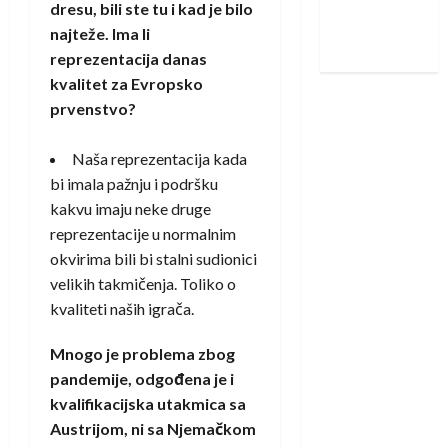
dresu, bili ste tu i kad je bilo
Nadam se
najteže. Ima li
iskoraku
reprezentacija danas
kvalitet za Evropsko
prvenstvo?
Naša reprezentacija kada
bi imala pažnju i podršku
kakvu imaju neke druge
reprezentacije u normalnim
okvirima bili bi stalni sudionici
velikih takmičenja. Toliko o
kvaliteti naših igrača.
Mnogo je problema zbog
pandemije, odgođena je i
kvalifikacijska utakmica sa
Austrijom, ni sa Njemačkom