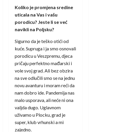
Koliko je promjena sredine
uticala na Vas i vašu
porodicu? Jeste li se već
navikli na Poljsku?
Sigurno da je teško otići od
kuće. Supruga i ja smo osnovali
porodicu u Veszpremu, djeca
pričaju perfektno mađarski i
vole svoj grad. Ali bez obzira
na sve odlučili smo se na jednu
novu avanturu i moram reći da
nam dobro ide. Pandemija nas
malo usporava, ali neće ni ona
valjda dugo. Uglavnom
uživamo u Plocku, grad je
super, klub vrhunski a mi
zajedno.