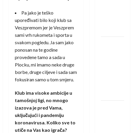
saznali
protivnike
Pa jako je teško
u grupi
upoređivati bilo koji klub sa
Evropske
Veszpremom jer je Veszprem
lige
sami vrh rukometa i sporta u
svakom pogledu. Ja sam jako
IHF ukinuo
ponosan na te godine
suspenziju:
provedene tamo a sada u
Rusija i
Plocku, mi imamo neke druge
Bjelorusija
borbe, druge ciljeve i sada sam
vraćaju se
fokusiran samo u tom smjeru.
u
međunarodni
Klub ima visoke ambicije u
rukomet
tamošnjoj ligi, no mnogo
Kentin
izazova je pred Vama,
Mahé
uključujući i pandemiju
novo
koronavirusa. Koliko sve to
pojačanje
utiče na Vas kao igrača?