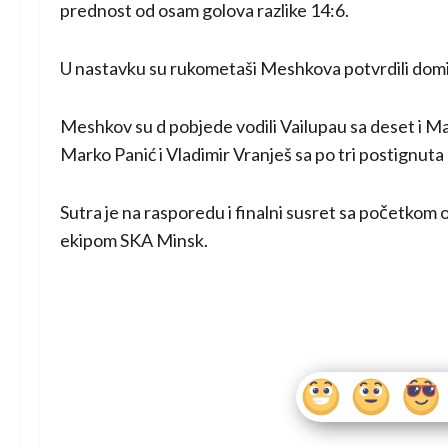
prednost od osam golova razlike 14:6.
U nastavku su rukometaši Meshkova potvrdili dominac
Meshkov su d pobjede vodili Vailupau sa deset i Malu
Marko Panić i Vladimir Vranješ sa po tri postignuta
Sutra je na rasporedu i finalni susret sa početkom
ekipom SKA Minsk.