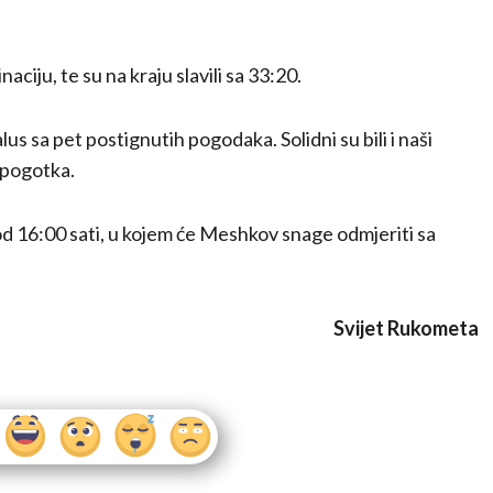
iju, te su na kraju slavili sa 33:20.
s sa pet postignutih pogodaka. Solidni su bili i naši
 pogotka.
 od 16:00 sati, u kojem će Meshkov snage odmjeriti sa
Svijet Rukometa