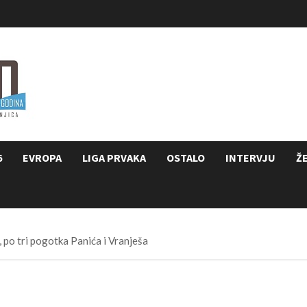
6
EVROPA
LIGA PRVAKA
OSTALO
INTERVJU
Ž
, po tri pogotka Panića i Vranješa