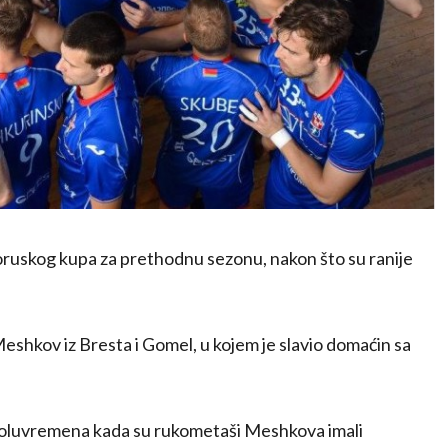
loruskog kupa za prethodnu sezonu, nakon što su ranije
shkov iz Bresta i Gomel, u kojem je slavio domaćin sa
poluvremena kada su rukometaši Meshkova imali