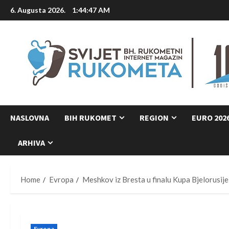
Skip
6. Augusta 2026.
1:44:48 AM
to
content
NASLOVNA
BIH RUKOMET
REGION
EURO 202
ARHIVA
Home
Evropa
Meshkov iz Bresta u finalu Kupa Bjelorusije
Evropa