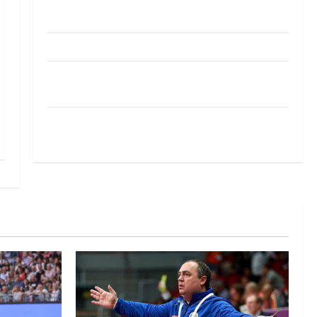
Pobjeda omladinske reprezentacije BiH na
otvaranju Evropskog prvenstva
Amar Herić novi je rukometaš Krivaje
RK Izviđač Agram izborio nastup u EHF
European League za sezonu 2026./2027.
Horvat trener obnovljenog Zagreba: Nadam se
iskoraku