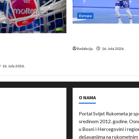
Evropa
Kentin Mahé novo pojačanj
Neckar Löwena
suspenziju: Rusija i
a vraćaju se u međunarodni
Redakcija
16. Jula 2026.
16. Jula 2026.
O NAMA
Portal Svijet Rukometa je sp
sredinom 2012. godine. Osnov
u Bosni i Hercegovini i region
dešavanjima na rukometnim 