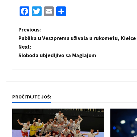
Facebook
Twitter
Email
Share
P
Previous:
Publika u Veszpremu uživala u rukometu, Kielce
o
Next:
s
Sloboda ubjedljivo sa Maglajom
t
n
a
PROČITAJTE JOŠ:
v
i
g