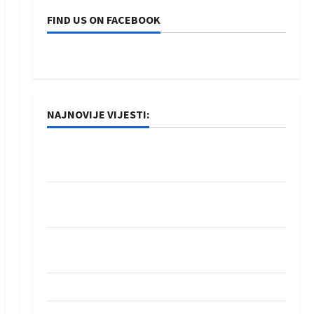
FIND US ON FACEBOOK
NAJNOVIJE VIJESTI:
Rukometaši Izviđača saznali protivnike u grupi
Evropske lige
IHF ukinuo suspenziju: Rusija i Bjelorusija
vraćaju se u međunarodni rukomet
Kentin Mahé novo pojačanje Rhein-Neckar
Löwena
Dragan Marković preuzeo tuniški Club Africain