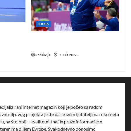
Ostalo
e Rhein-
Dragan Marković preuzeo tuniški
Club Africain
Redakcija
9. Jula 2026.
ecijalizirani internet magazin koji je počeo sa radom
ni cilj ovog projekta jeste da se svim ljubiteljima rukometa
u, na što bolji i kvalitetniji način pruže informacije o
terenima diljem Evrope. Svakodnevno donosimo