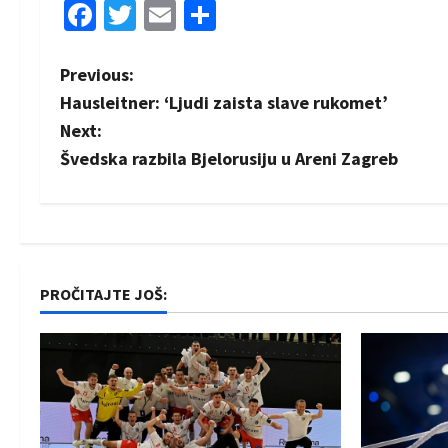
Facebook
Twitter
Email
Share
P
Previous:
Hausleitner: ‘Ljudi zaista slave rukomet’
o
Next:
s
Švedska razbila Bjelorusiju u Areni Zagreb
t
n
a
PROČITAJTE JOŠ:
v
i
g