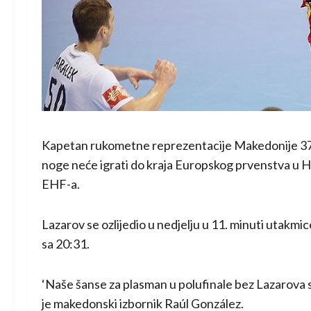
Kapetan rukometne reprezentacije Makedonije 37-g
noge neće igrati do kraja Europskog prvenstva u Hrv
EHF-a.
Lazarov se ozlijedio u nedjelju u 11. minuti utakmic
sa 20:31.
‘Naše šanse za plasman u polufinale bez Lazarova su 
je makedonski izbornik Raúl González.