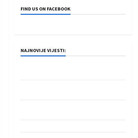
FIND US ON FACEBOOK
NAJNOVIJE VIJESTI:
Rukometaši Izviđača saznali protivnike u grupi
Evropske lige
IHF ukinuo suspenziju: Rusija i Bjelorusija
vraćaju se u međunarodni rukomet
Kentin Mahé novo pojačanje Rhein-Neckar
Löwena
Dragan Marković preuzeo tuniški Club Africain