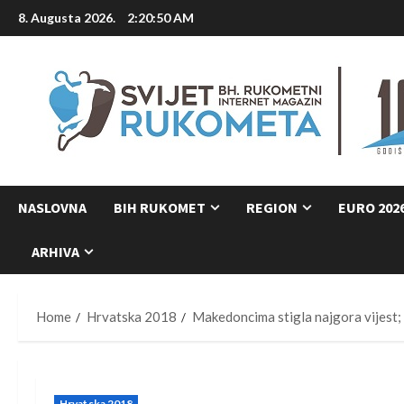
Skip
8. Augusta 2026.
2:20:51 AM
to
content
NASLOVNA
BIH RUKOMET
REGION
EURO 202
ARHIVA
Home
Hrvatska 2018
Makedoncima stigla najgora vijest; 
Hrvatska 2018