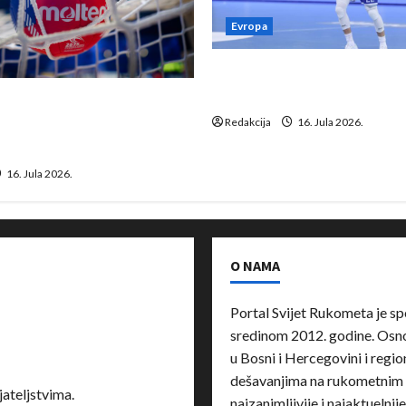
Evropa
Kentin Mahé novo pojačanj
Neckar Löwena
suspenziju: Rusija i
a vraćaju se u međunarodni
Redakcija
16. Jula 2026.
16. Jula 2026.
O NAMA
Portal Svijet Rukometa je sp
sredinom 2012. godine. Osnov
u Bosni i Hercegovini i region
dešavanjima na rukometnim 
ateljstvima.
najzanimljivije i najaktuelnij