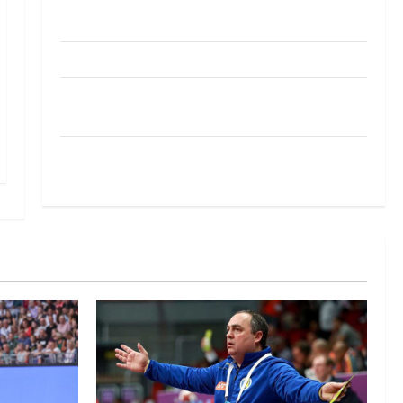
Pobjeda omladinske reprezentacije BiH na
otvaranju Evropskog prvenstva
Amar Herić novi je rukometaš Krivaje
RK Izviđač Agram izborio nastup u EHF
European League za sezonu 2026./2027.
Horvat trener obnovljenog Zagreba: Nadam se
iskoraku