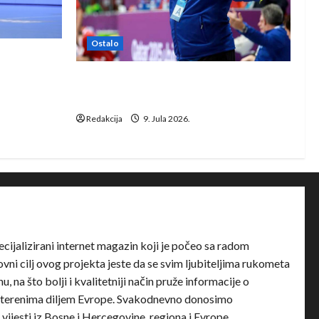
Ostalo
e Rhein-
Dragan Marković preuzeo tuniški
Club Africain
Redakcija
9. Jula 2026.
ecijalizirani internet magazin koji je počeo sa radom
ni cilj ovog projekta jeste da se svim ljubiteljima rukometa
u, na što bolji i kvalitetniji način pruže informacije o
terenima diljem Evrope. Svakodnevno donosimo
e vijesti iz Bosne i Hercegovine, regiona i Evrope.