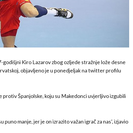
odišjni Kiro Lazarov zbog ozljede stražnje lože desne
atskoj, objavljeno je u ponedjeljak na twitter profilu
e protiv Španjolske, koju su Makedonci uvjerljivo izgubili
puno manje, jer je on izrazito važan igrač za nas’, izjavio