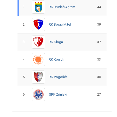
1
RK Izviđač Agram
44
2
RK Borac M:tel
39
3
RK Sloga
37
4
RK Konjuh
33
5
RK Vogošća
30
6
SRK Zrinjski
27