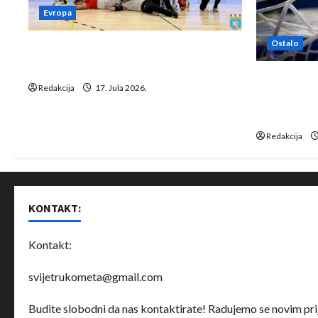
a
Evropa
t
Ostalo
Rukometaši Izviđača saznali
i
protivnike u grupi Evropske lige
IHF ukinuo 
Redakcija
17. Jula 2026.
o
Bjelorusij
rukomet
n
Redakcija
KONTAKT:
Kontakt:
svijetrukometa@gmail.com
Budite slobodni da nas kontaktirate! Radujemo se novim prij