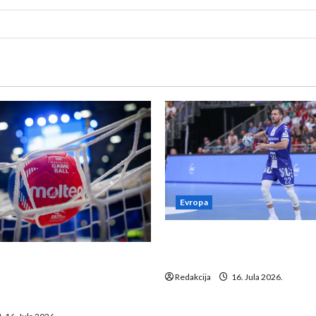
Evropa
Kentin Mahé novo pojačanj
Neckar Löwena
suspenziju: Rusija i
a vraćaju se u međunarodni
Redakcija
16. Jula 2026.