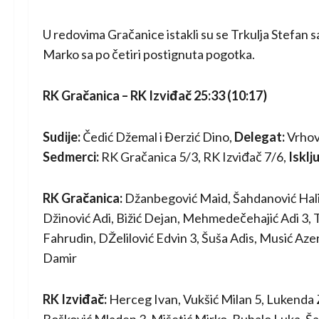
U redovima Gračanice istakli su se Trkulja Stefan
Marko sa po četiri postignuta pogotka.
RK Gračanica – RK Izviđač 25:33 (10:17)
Sudije:
Čedić Džemal i Đerzić Dino,
Delegat:
Vrhov
Sedmerci:
RK Gračanica 5/3, RK Izviđač 7/6,
Isklj
RK Gračanica:
Džanbegović Maid, Šahdanović Hali
Džinović Adi, Bižić Dejan, Mehmedečehajić Adi 3,
Fahrudin, DŽelilović Edvin 3, Šuša Adis, Musić Aze
Damir
RK Izviđač:
Herceg Ivan, Vukšić Milan 5, Lukenda Z