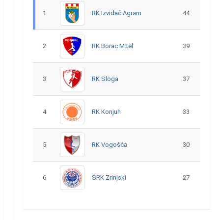
1
RK Izviđač Agram
44
2
RK Borac M:tel
39
3
RK Sloga
37
4
RK Konjuh
33
5
RK Vogošća
30
6
SRK Zrinjski
27