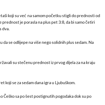
etaši koji su već na samom početku stigli do prednosti od
te prednost je porasla na plus pet 3:8, da bi samo četiri
s dva.
 su da se odlijepe na više nego solidnih plus sedam. Na
ržavali su stečenu prednost iz prvog dijela za na kraju
ret koji se za sedam dana igra u Ljubuškom.
ano Češko sa po šest postignutih pogodaka dok su po