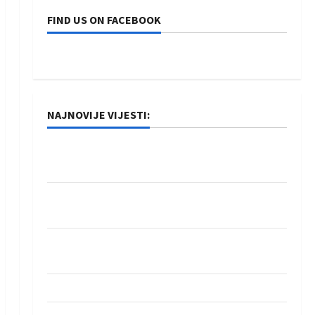
FIND US ON FACEBOOK
NAJNOVIJE VIJESTI:
Rukometaši Izviđača saznali protivnike u grupi
Evropske lige
IHF ukinuo suspenziju: Rusija i Bjelorusija
vraćaju se u međunarodni rukomet
Kentin Mahé novo pojačanje Rhein-Neckar
Löwena
Dragan Marković preuzeo tuniški Club Africain