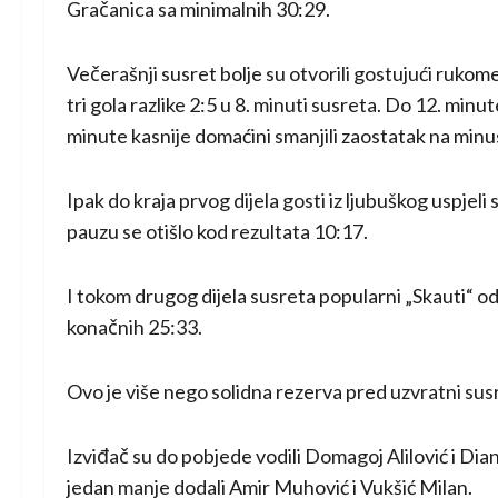
Gračanica sa minimalnih 30:29.
Večerašnji susret bolje su otvorili gostujući rukom
tri gola razlike 2:5 u 8. minuti susreta. Do 12. minu
minute kasnije domaćini smanjili zaostatak na minu
Ipak do kraja prvog dijela gosti iz ljubuškog uspjeli
pauzu se otišlo kod rezultata 10:17.
I tokom drugog dijela susreta popularni „Skauti“ od
konačnih 25:33.
Ovo je više nego solidna rezerva pred uzvratni sus
Izviđač su do pobjede vodili Domagoj Alilović i Di
jedan manje dodali Amir Muhović i Vukšić Milan.