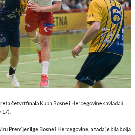
reta četvrtfinala Kupa Bosne i Hercegovine savladali
:17).
kviru Premijer lige Bosne i Hercegovine, a tada je bila bolja