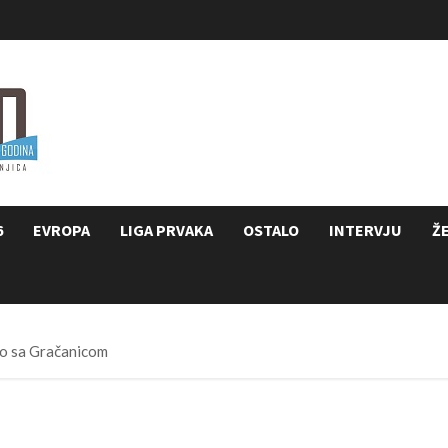
6
EVROPA
LIGA PRVAKA
OSTALO
INTERVJU
Ž
vo sa Gračanicom