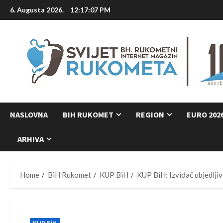
Skip
6. Augusta 2026.
12:17:09 PM
to
content
NASLOVNA
BIH RUKOMET
REGION
EURO 202
ARHIVA
Home
BiH Rukomet
KUP BiH
KUP BiH: Izviđač ubjedlji
KUP BiH