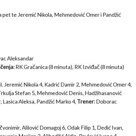
 sa pet te Jeremić Nikola, Mehmedović Omer i Pandžić
ac Aleksandar
učenja:
RK Gračanica (8 minuta), RK Izviđač (8 minuta)
l. Jeremić Nikola 4, Kadrić Damir 2, Mehmedović Omer 4,
 Trkulja Stefan 5, Mehmedović Denis, Hadžihasanović
r, Lasica Aleksa, Pandžić Marko 4,
Trener:
Doborac
vonimir, Alilović Domagoj 6, Odak Filip 1, Dedić Ivan,