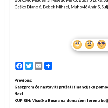
Bošković Mladen 3, Mišetić Mirko, Bubalo Luka, Šara
Ćeško Diano 6, Bebek Mihael, Muhović Amir 5, Sulj
Facebook
Twitter
Email
Share
P
Previous:
Gaszprom će nastaviti pružati financijsku pomoć
o
Next:
s
KUP BiH: Visočka Bosna na domaćem terenu bol