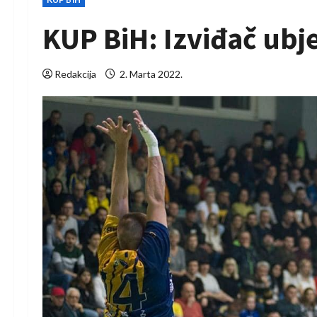
KUP BiH: Izviđač ubj
Redakcija
2. Marta 2022.