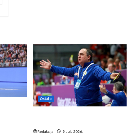
Ostalo
e Rhein-
Dragan Marković preuzeo tuniški
Club Africain
Redakcija
9. Jula 2026.