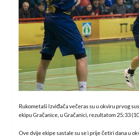
Rukometaši Izviđača večeras su u okviru prvog sus
ekipu Gračanice, u Gračanici, rezultatom 25:33 (10
Ove dvije ekipe sastale su se i prije četiri dana u o