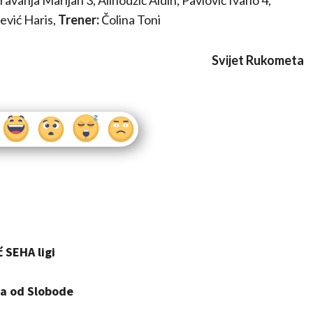
vanja Marijan 3, Alihodžić Aldin, Pavlović Ivano 4,
ević Haris,
Trener:
Čolina Toni
Svijet Rukometa
 SEHA ligi
ja od Slobode