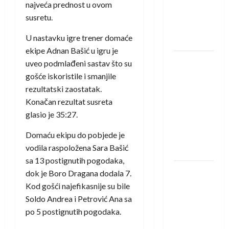
protivnike
najveća prednost u ovom
u grupi
susretu.
Evropske
U nastavku igre trener domaće
lige
ekipe Adnan Bašić u igru je
IHF ukinuo
uveo podmlađeni sastav što su
suspenziju:
gošće iskoristile i smanjile
Rusija i
rezultatski zaostatak.
Bjelorusija
Konačan rezultat susreta
vraćaju se
glasio je 35:27.
u
Domaću ekipu do pobjede je
međunarodni
vodila raspoložena Sara Bašić
rukomet
sa 13 postignutih pogodaka,
Kentin
dok je Boro Dragana dodala 7.
Mahé
Kod gošći najefikasnije su bile
novo
Soldo Andrea i Petrović Ana sa
pojačanje
po 5 postignutih pogodaka.
Rhein-