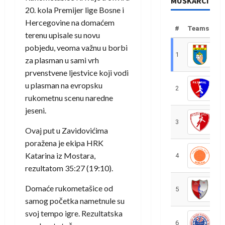
MUŠKARCI
20. kola Premijer lige Bosne i
Hercegovine na domaćem
#
Teams
terenu upisale su novu
pobjedu, veoma važnu u borbi
1
R
za plasman u sami vrh
prvenstvene ljestvice koji vodi
u plasman na evropsku
2
R
rukometnu scenu naredne
jeseni.
3
R
Ovaj put u Zavidovićima
poražena je ekipa HRK
Katarina iz Mostara,
4
R
rezultatom 35:27 (19:10).
Domaće rukometašice od
5
R
samog početka nametnule su
svoj tempo igre. Rezultatska
6
S