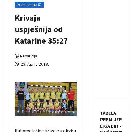
Premijer liga (Ž)
Krivaja
uspješnija od
Katarine 35:27
Redakcija
23. Aprila 2018.
TABELA
PREMIJER
LIGA BIH –
Rukometašice Krivaje u okviru