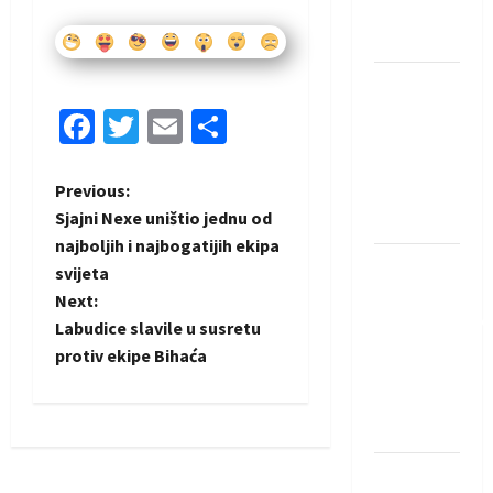
Neckar
Löwena
Dragan
Marković
Facebook
Twitter
Email
Share
preuzeo
tuniški
P
Previous:
Club
Sjajni Nexe uništio jednu od
Africain
o
najboljih i najbogatijih ekipa
Pobjeda
svijeta
s
omladinske
Next:
reprezentacije
t
Labudice slavile u susretu
BiH na
protiv ekipe Bihaća
n
otvaranju
Evropskog
a
prvenstva
v
Amar Herić