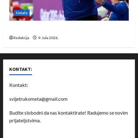
Ostalo
Dragan Marković preuzeo tuniški Club Africain
Redakcija
9. Jula 2026.
KONTAKT:
Kontakt:
svijetrukometa@gmail.com
Budite slobodni da nas kontaktirate! Radujemo se novim
prijateljstvima.