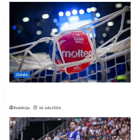
Ostalo
IHF ukinuo suspenziju: Rusija i Bjelorusija
vraćaju se u međunarodni rukomet
Redakcija
16. Jula 2026.