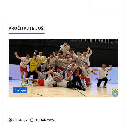
iskoraku
PROČITAJTE JOŠ:
Evropa
Rukometaši Izviđača saznali protivnike u grupi
Evropske lige
Redakcija
17. Jula 2026.