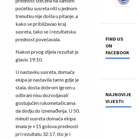
prednost stečena na samom
poćetku susreta niti u jednom
trenutku nije došla u pitanje, a
kako se približavao kraj
susreta, tako se i rezultatska
FIND US
prednost povećavala.
ON
Nakon prvog dijela rezultat je
FACEBOOK
glasio 19:10.
U nastavku susreta, domaća
ekipa je nastavila tamo gdje je
stala, dosta dobrom igrom u
NAJNOVIJE
odbrani nisu dozvoljavali
VIJESTI:
gostujućim rukometašicama
da dodju do iznenađenja. U 50.
Rukometaši
minuti susreta domaća ekipa
Izviđača
imala je +15 golova prednosti
saznali
pri rezultatu 32:17, što je i