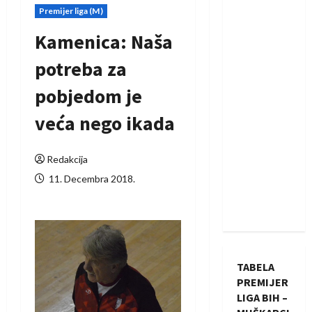
Premijer liga (M)
Kamenica: Naša
potreba za
pobjedom je
veća nego ikada
Redakcija
11. Decembra 2018.
TABELA
PREMIJER
LIGA BIH –