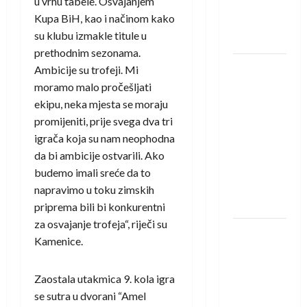
u vrhu tabele. Osvajanjem
novi je
Kupa BiH, kao i načinom kako
rukometaš
su klubu izmakle titule u
Krivaje
prethodnim sezonama.
RK Izviđač
Ambicije su trofeji. Mi
Agram
moramo malo pročešljati
izborio
ekipu, neka mjesta se moraju
nastup u
promijeniti, prije svega dva tri
EHF
igrača koja su nam neophodna
European
da bi ambicije ostvarili. Ako
League za
budemo imali sreće da to
sezonu
napravimo u toku zimskih
2026./2027.
priprema bili bi konkurentni
za osvajanje trofeja“, riječi su
Horvat
Kamenice.
trener
obnovljenog
Zaostala utakmica 9. kola igra
Zagreba:
se sutra u dvorani “Amel
Nadam se