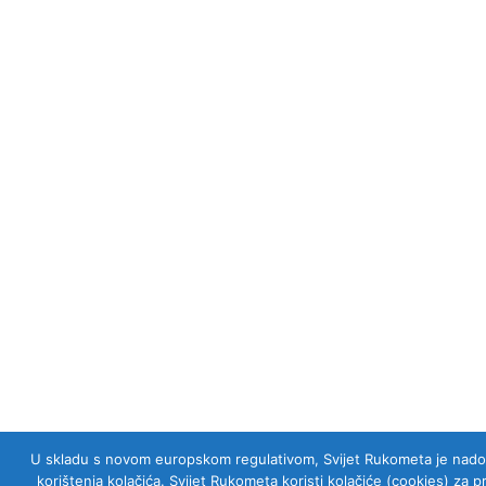
U skladu s novom europskom regulativom, Svijet Rukometa je nadogra
korištenja kolačića. Svijet Rukometa koristi kolačiće (cookies) za 