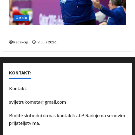
Ostalo
Dragan Marković preuzeo tuniški Club Africain
Redakcija
9. Jula 2026.
KONTAKT:
Kontakt:
svijetrukometa@gmail.com
Budite slobodni da nas kontaktirate! Radujemo se novim
prijateljstvima.