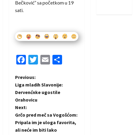
Bečković” sa početkom u 19
iskoraku
sati.
Facebook
Twitter
Email
Share
P
Previous:
Liga mladih Slavonije:
o
Dervenćnke ugostile
Orahovicu
s
Next:
t
Grčo pred meč sa Vogošćom:
Pripala im je uloga favorita,
n
ali neće im biti lako