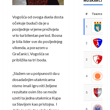
MUŠKARCI
#
Teams
Vogošća od ovoga duela dosta
očekuje budući da je u
1
R
posljednje vrjeme preživjela
vrlo turbilentan period. Bosna
je bila lider sve do posljednjeg
2
R
vikenda, a porazom u
Gračanici, Vogošća se
približila na tri boda.
3
R
„Slažem se u potpunosti da u
4
R
dosadašnjim utakmicama
nismo imali igru niti željene
rezultate osim što se može
5
R
uzeti ta jedna utakmica Kupa
sa Slavijom kao pristojna. I
6
S