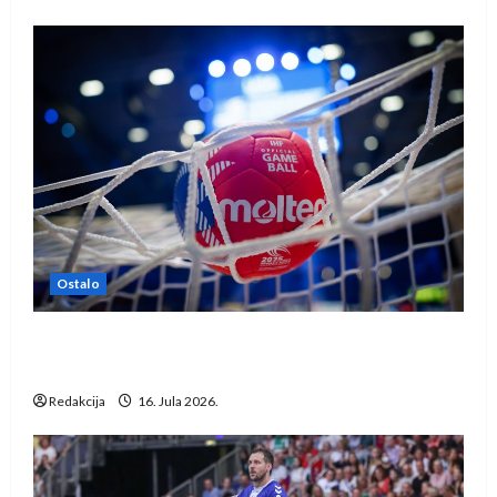
Ostalo
IHF ukinuo suspenziju: Rusija i Bjelorusija
vraćaju se u međunarodni rukomet
Redakcija
16. Jula 2026.