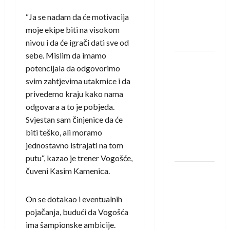
protivnike
u grupi
“Ja se nadam da će motivacija
Evropske
moje ekipe biti na visokom
lige
nivou i da će igrači dati sve od
sebe. Mislim da imamo
IHF ukinuo
potencijala da odgovorimo
suspenziju:
svim zahtjevima utakmice i da
Rusija i
privedemo kraju kako nama
Bjelorusija
odgovara a to je pobjeda.
vraćaju se
Svjestan sam činjenice da će
u
biti teško, ali moramo
međunarodni
jednostavno istrajati na tom
rukomet
putu“, kazao je trener Vogošće,
čuveni Kasim Kamenica.
Kentin
Mahé
novo
On se dotakao i eventualnih
pojačanje
pojačanja, budući da Vogošća
Rhein-
ima šampionske ambicije.