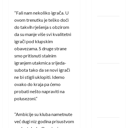
Neckar
Löwena
“Fali nam nekoliko igrača. U
ovom trenutku je teško doći
Dragan
do takvih rješenja s obzirom
Marković
da su manje više svi kvalitetni
preuzeo
igrači pod klupskim
tuniški
obavezama. S druge strane
Club
smo pritisnuti stalnim
Africain
igranjem utakmica srijeda-
Pobjeda
subota tako da se novi igrači
omladinske
ne bi stigli uklopiti. Idemo
reprezentacije
ovako do kraja pa ćemo
BiH na
probati nešto napraviti na
otvaranju
polusezoni.“
Evropskog
prvenstva
“Ambicije su kluba nametnute
već dugi niz godina prisustvom
Amar Herić