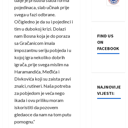
dalje je prisutna slaba forma
pojedinaca, slab učinak prije
svega u fazi odbrane.
Očigledno je da su i pojedinci i
tim u dubokoj krizi. Dolazi
FIND US
nam Bosna koja je do poraza
ON
sa Gračanicom imala
FACEBOOK
impozantnu seriju pobjeda i u
kojoj igra nekoliko dobrih
igrača, prije svega mislim na
Haramandića, Međića i
Divkovića koji su zaista pravi
znalci, rutineri. Naša potreba
NAJNOVIJE
za pobjedom je veća nego
VIJESTI:
ikada i ovu priliku moram
iskoristiti da pozovem
Rukometaši
gledaoce da nam na tom putu
Izviđača
pomognu.”
saznali