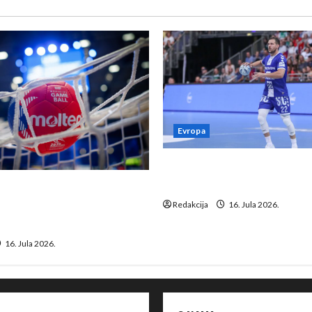
Evropa
Kentin Mahé novo pojačanj
Neckar Löwena
suspenziju: Rusija i
a vraćaju se u međunarodni
Redakcija
16. Jula 2026.
16. Jula 2026.