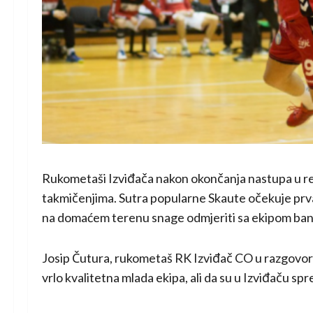
Rukometaši Izviđača nakon okončanja nastupa u r
takmičenjima. Sutra popularne Skaute očekuje prv
na domaćem terenu snage odmjeriti sa ekipom ban
Josip Čutura, rukometaš RK Izviđač CO u razgovoru 
vrlo kvalitetna mlada ekipa, ali da su u Izviđaču spr