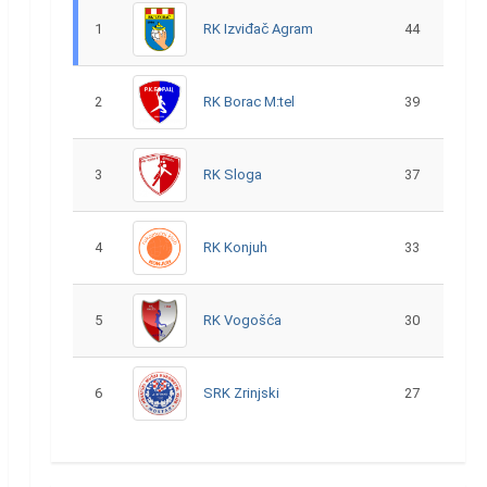
1
RK Izviđač Agram
44
2
RK Borac M:tel
39
3
RK Sloga
37
4
RK Konjuh
33
5
RK Vogošća
30
6
SRK Zrinjski
27