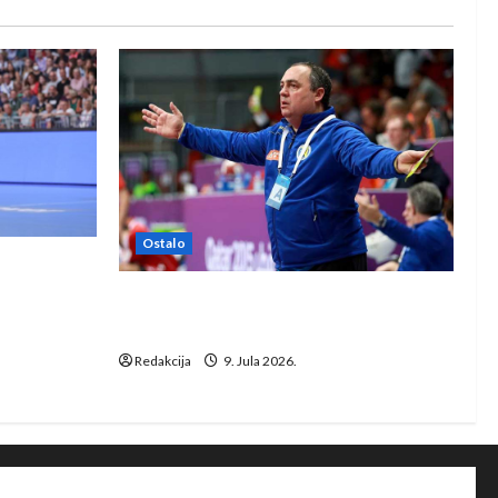
Ostalo
e Rhein-
Dragan Marković preuzeo tuniški
Club Africain
Redakcija
9. Jula 2026.