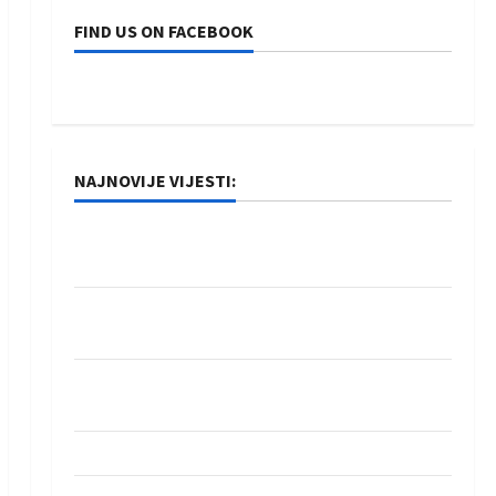
FIND US ON FACEBOOK
NAJNOVIJE VIJESTI:
Rukometaši Izviđača saznali protivnike u grupi
Evropske lige
IHF ukinuo suspenziju: Rusija i Bjelorusija
vraćaju se u međunarodni rukomet
Kentin Mahé novo pojačanje Rhein-Neckar
Löwena
Dragan Marković preuzeo tuniški Club Africain