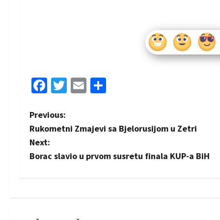
Facebook
Twitter
Email
Share
P
Previous:
Rukometni Zmajevi sa Bjelorusijom u Zetri
o
Next:
s
Borac slavio u prvom susretu finala KUP-a BiH
t
n