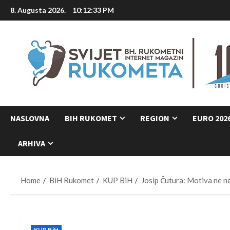
Skip
8. Augusta 2026.
10:12:34 PM
to
content
NASLOVNA
BIH RUKOMET
REGION
EURO 202
ARHIVA
Home
BiH Rukomet
KUP BiH
Josip Čutura: Motiva ne ne
KUP BiH