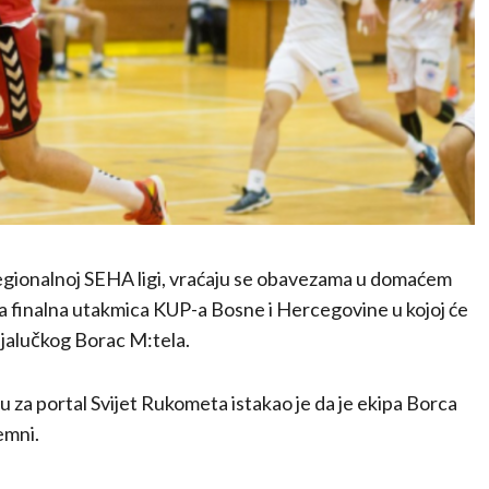
egionalnoj SEHA ligi, vraćaju se obavezama u domaćem
a finalna utakmica KUP-a Bosne i Hercegovine u kojoj će
jalučkog Borac M:tela.
za portal Svijet Rukometa istakao je da je ekipa Borca
emni.