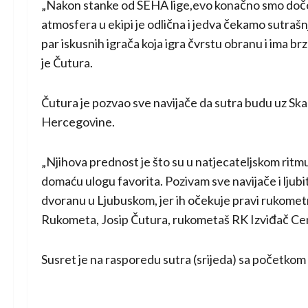
„Nakon stanke od SEHA lige,evo konačno smo dočeka
atmosfera u ekipi je odlična i jedva čekamo sutrašn
par iskusnih igrača koja igra čvrstu obranu i ima b
je Čutura.
Čutura je pozvao sve navijače da sutra budu uz Sk
Hercegovine.
„Njihova prednost je što su u natjecateljskom rit
domaću ulogu favorita. Pozivam sve navijače i ljubi
dvoranu u Ljubuskom, jer ih očekuje pravi rukometni
Rukometa, Josip Čutura, rukometaš RK Izviđač Cen
Susret je na rasporedu sutra (srijeda) sa početkom