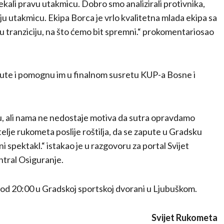
li pravu utakmicu. Dobro smo analizirali protivnika,
ju utakmicu. Ekipa Borca je vrlo kvalitetna mlada ekipa sa
rzu tranziciju, na što ćemo bit spremni.“ prokomentariosao
aute i pomognu im u finalnom susretu KUP-a Bosne i
mu, ali nama ne nedostaje motiva da sutra opravdamo
telje rukometa poslije roštilja, da se zapute u Gradsku
 spektakl.“ istakao je u razgovoru za portal Svijet
tral Osiguranje.
 od 20:00 u Gradskoj sportskoj dvorani u Ljubuškom.
Svijet Rukometa