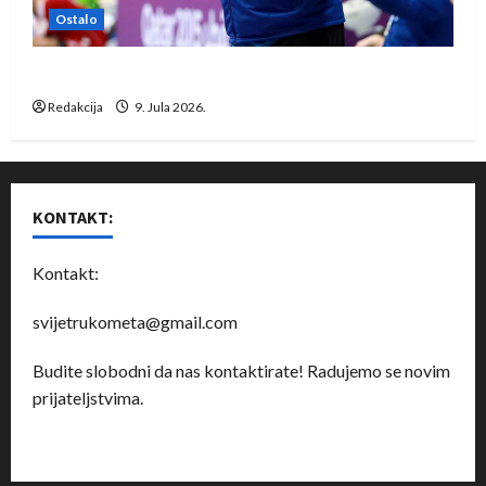
Ostalo
Dragan Marković preuzeo tuniški Club Africain
Redakcija
9. Jula 2026.
KONTAKT:
Kontakt:
svijetrukometa@gmail.com
Budite slobodni da nas kontaktirate! Radujemo se novim
prijateljstvima.