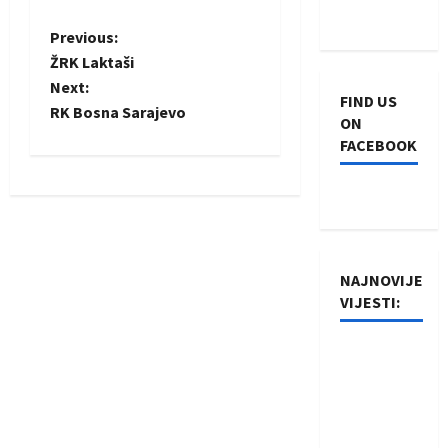
P
Previous:
ŽRK Laktaši
o
Next:
FIND US
RK Bosna Sarajevo
s
ON
FACEBOOK
t
n
a
NAJNOVIJE
v
VIJESTI:
i
Rukometaši
g
Izviđača
saznali
a
protivnike