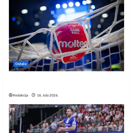
Ostalo
IHF ukinuo suspenziju: Rusija i Bjelorusija
vraćaju se u međunarodni rukomet
Redakcija
16. Jula 2026.