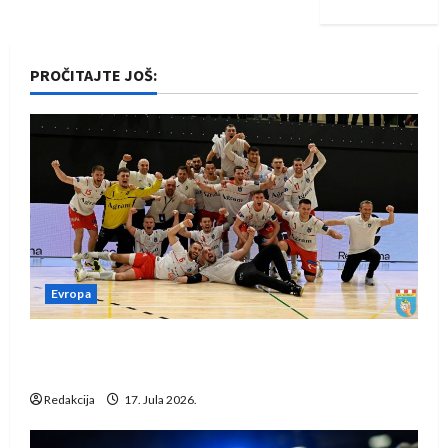
PROČITAJTE JOŠ:
Evropa
Rukometaši Izviđača saznali protivnike u grupi
Evropske lige
Redakcija
17. Jula 2026.