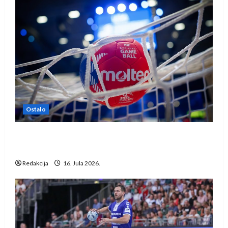
Ostalo
IHF ukinuo suspenziju: Rusija i Bjelorusija
vraćaju se u međunarodni rukomet
Redakcija
16. Jula 2026.