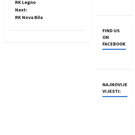
RK Legno
o
Next:
RK Nova Bila
s
FIND US
t
ON
FACEBOOK
n
a
v
i
NAJNOVIJE
VIJESTI:
g
Rukometaši
a
Izviđača
t
saznali
protivnike