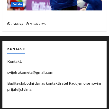
Ostalo
Dragan Marković preuzeo tuniški Club Africain
Redakcija
9. Jula 2026.
KONTAKT:
Kontakt:
svijetrukometa@gmail.com
Budite slobodni da nas kontaktirate! Radujemo se novim
prijateljstvima.