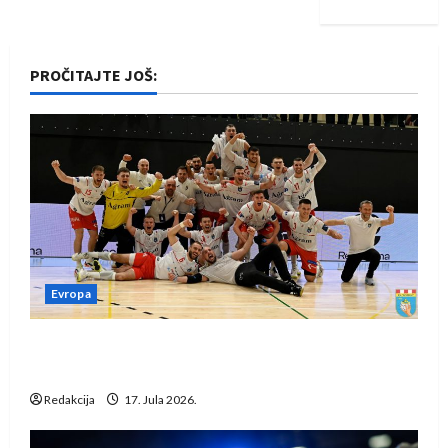
PROČITAJTE JOŠ:
Evropa
Rukometaši Izviđača saznali protivnike u grupi
Evropske lige
Redakcija
17. Jula 2026.