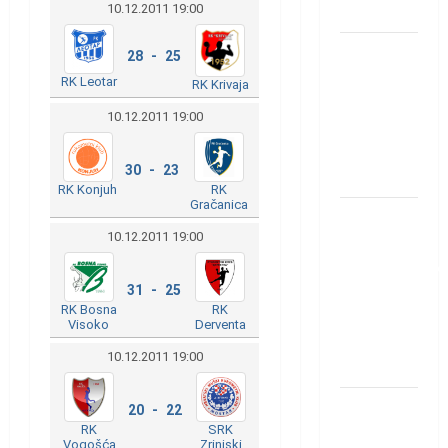
10.12.2011 19:00
Löwena
Dragan
28 - 25
Marković
RK Leotar
RK Krivaja
preuzeo
10.12.2011 19:00
tuniški
Club
30 - 23
Africain
RK Konjuh
RK
Gračanica
Pobjeda
10.12.2011 19:00
omladinske
reprezentacije
31 - 25
BiH na
RK Bosna
RK
otvaranju
Visoko
Derventa
Evropskog
10.12.2011 19:00
prvenstva
Amar Herić
20 - 22
RK
SRK
novi je
Vogošća
Zrinjski