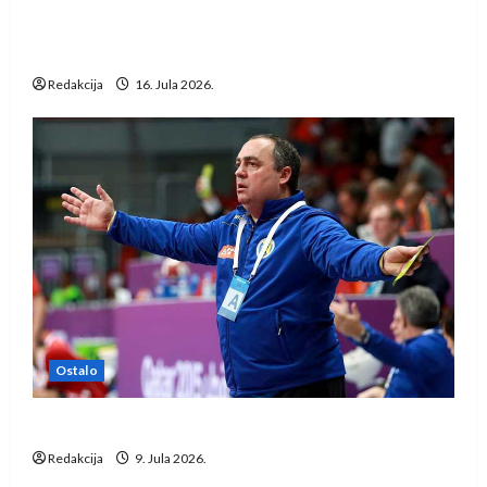
Kentin Mahé novo pojačanje Rhein-Neckar
Löwena
Redakcija
16. Jula 2026.
Ostalo
Dragan Marković preuzeo tuniški Club Africain
Redakcija
9. Jula 2026.