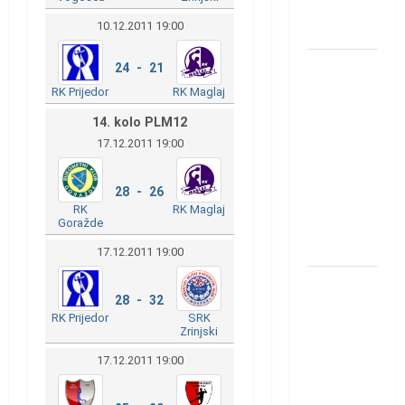
rukometaš
10.12.2011 19:00
Krivaje
RK Izviđač
24 - 21
Agram
RK Prijedor
RK Maglaj
izborio
14. kolo PLM12
nastup u
17.12.2011 19:00
EHF
European
28 - 26
League za
RK
RK Maglaj
Goražde
sezonu
2026./2027.
17.12.2011 19:00
Horvat
28 - 32
trener
RK Prijedor
SRK
obnovljenog
Zrinjski
Zagreba:
17.12.2011 19:00
Nadam se
iskoraku