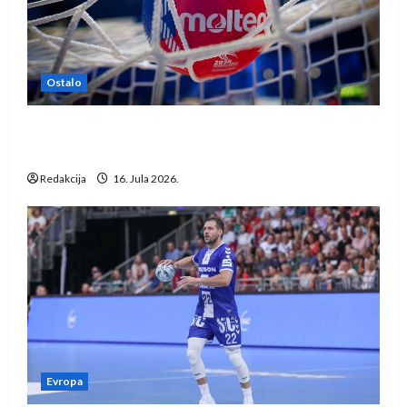
Ostalo
IHF ukinuo suspenziju: Rusija i Bjelorusija
vraćaju se u međunarodni rukomet
Redakcija
16. Jula 2026.
Evropa