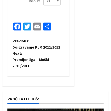
25
Display
Facebook
Twitter
Email
Share
P
Previous:
Doigravanje PLM 2011/2012
o
Next:
Premijer liga – Muški
s
2010/2011
t
n
a
PROČITAJTE JOŠ:
v