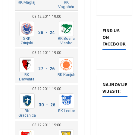
RK Maglaj
RK
Vogošća
03.12.2011 19:00
FIND US
38 - 24
ON
SRK
RK Bosna
Zrinjski
Visoko
FACEBOOK
03.12.2011 19:00
27 - 26
RK
RK Konjuh
Derventa
NAJNOVIJE
03.12.2011 19:00
VIJESTI:
30 - 26
Rukometaši
RK
RK Leotar
Izviđača
Gračanica
saznali
03.12.2011 19:00
protivnike