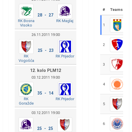
#
Teams
28 - 27
RK Bosna
RK Maglaj
1
R
Visoko
26.11.2011 19:00
2
R
25 - 23
RK
RK Prijedor
Vogošća
3
R
12. kolo PLM12
03.12.2011 19:00
4
R
35 - 14
RK
RK Prijedor
Goražde
5
R
03.12.2011 19:00
6
S
25 - 25