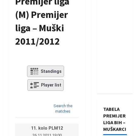
Premijer liga
(M) Premijer
liga – Muški
2011/2012
Standings
Player list
Search the
TABELA
matches
PREMIJER
LIGA BIH –
11. kolo PLM12
MUŠKARCI
26.11.2011 19:00