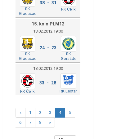
38 - 31
RK
RK Čelik
Gradačac
15. kolo PLM12
18.02.2012 19:00
24 - 23
RK
RK
Gradačac
Goražde
18.02.2012 19:00
33 - 28
RK Leotar
RK Čelik
«
1
2
3
4
5
6
7
8
»