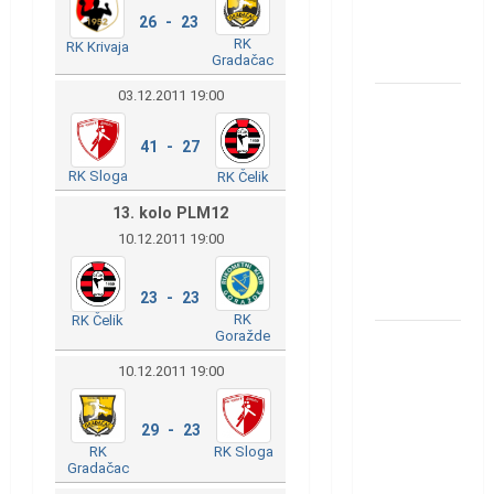
u grupi
26 - 23
Evropske
RK
RK Krivaja
lige
Gradačac
03.12.2011 19:00
IHF ukinuo
suspenziju:
41 - 27
Rusija i
RK Sloga
RK Čelik
Bjelorusija
13. kolo PLM12
vraćaju se
10.12.2011 19:00
u
međunarodni
rukomet
23 - 23
RK
RK Čelik
Goražde
Kentin
Mahé
10.12.2011 19:00
novo
pojačanje
29 - 23
Rhein-
RK
RK Sloga
Gradačac
Neckar