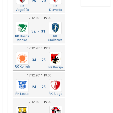
25 - 29
RK
RK
Vogošća
Derventa
17.12.2011 19:00
32 - 31
RK Bosna
RK
Visoko
Gračanica
17.12.2011 19:00
34 - 25
RK Konjuh
RK Krivaja
17.12.2011 19:00
24 - 25
RK Leotar
RK Sloga
17.12.2011 19:00