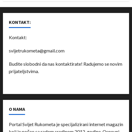
KONTAKT:
Kontakt:
svijetrukometa@gmail.com
Budite slobodni da nas kontaktirate! Radujemo se novim
prijateljstvima.
O NAMA
Portal Svijet Rukometa je specijalizirani internet magazin
koji je počeo sa radom sredinom 2012. godine. Osnovni