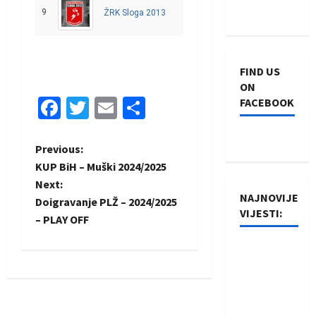
9
3
1
0
2
79 - 108
-29
ŽRK Sloga 2013
FIND US
ON
Facebook
Twitter
Email
Share
FACEBOOK
P
Previous:
KUP BiH – Muški 2024/2025
o
Next:
NAJNOVIJE
Doigravanje PLŽ – 2024/2025
s
VIJESTI:
– PLAY OFF
t
Rukometaši
n
Izviđača
saznali
a
protivnike