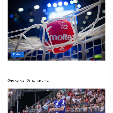
Ostalo
IHF ukinuo suspenziju: Rusija i Bjelorusija
vraćaju se u međunarodni rukomet
Redakcija
16. Jula 2026.