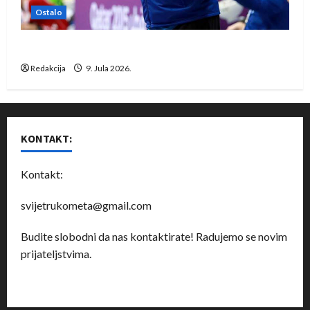
Ostalo
Dragan Marković preuzeo tuniški Club Africain
Redakcija
9. Jula 2026.
KONTAKT:
Kontakt:
svijetrukometa@gmail.com
Budite slobodni da nas kontaktirate! Radujemo se novim
prijateljstvima.