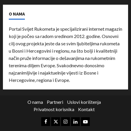
O NAMA
Portal Svijet Rukometa je specijalizirani internet magazin
koji je počeo sa radom sredinom 2012. godine. Osnovni
cilj ovog projekta jeste da se svim ljubiteljima rukometa
u Bosni i Hercegovini i regionu, na što bolji i kvalitetniji
način pruže informacije o dešavanjima na rukometnim
terenima diljem Evrope. Svakodnevno donosimo
najzanimljivije i najaktuelnije vijesti iz Bosne i
Hercegovine, regiona i Evrope.
O nama
Partneri
Uslovi korištenja
Privatnost korisnika
Kontakt