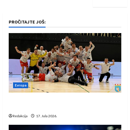
PROČITAJTE JOŠ:
Evropa
Rukometaši Izviđača saznali protivnike u grupi
Evropske lige
Redakcija
17. Jula 2026.