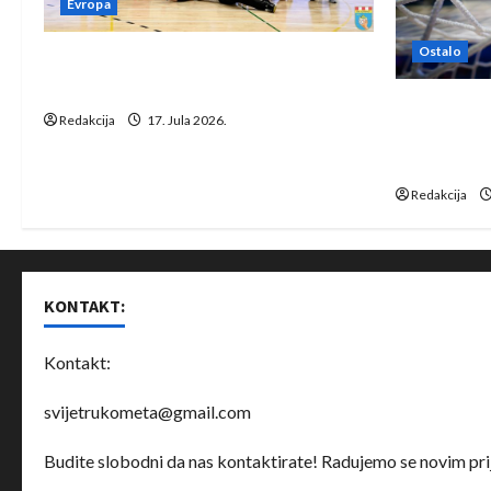
Evropa
Ostalo
Rukometaši Izviđača saznali
protivnike u grupi Evropske lige
IHF ukinuo 
Redakcija
17. Jula 2026.
Bjelorusij
rukomet
Redakcija
KONTAKT:
Kontakt:
svijetrukometa@gmail.com
Budite slobodni da nas kontaktirate! Radujemo se novim prij