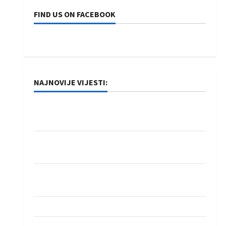
FIND US ON FACEBOOK
NAJNOVIJE VIJESTI:
Rukometaši Izviđača saznali protivnike u grupi
Evropske lige
IHF ukinuo suspenziju: Rusija i Bjelorusija
vraćaju se u međunarodni rukomet
Kentin Mahé novo pojačanje Rhein-Neckar
Löwena
Dragan Marković preuzeo tuniški Club Africain