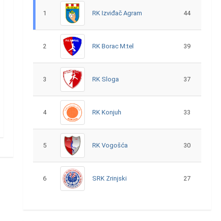
1
RK Izviđač Agram
44
2
RK Borac M:tel
39
3
RK Sloga
37
4
RK Konjuh
33
5
RK Vogošća
30
6
SRK Zrinjski
27