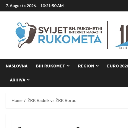
Skip
7. Augusta 2026.
10:21:51 AM
to
content
NASLOVNA
BIH RUKOMET
REGION
EURO 202
ARHIVA
Home
ŽRK Radnik vs ŽRK Borac