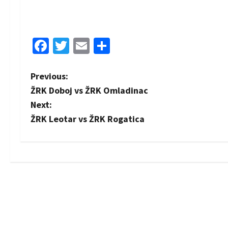
Facebook
Twitter
Email
Share
P
Previous:
ŽRK Doboj vs ŽRK Omladinac
o
Next:
s
ŽRK Leotar vs ŽRK Rogatica
t
n
a
v