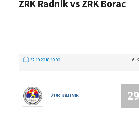
ŽRK Radnik vs ŽRK Borac
27.10.2018 19:00
6. 
2
ŽRK RADNIK