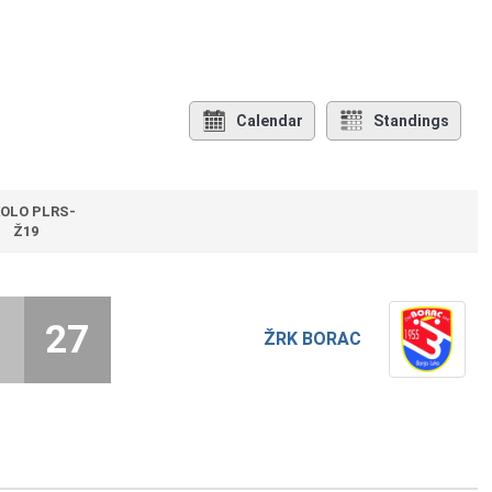
Calendar
Standings
KOLO PLRS-
Ž19
9
27
ŽRK BORAC