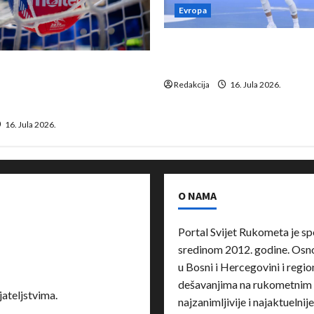
Evropa
Kentin Mahé novo pojačanj
Neckar Löwena
suspenziju: Rusija i
a vraćaju se u međunarodni
Redakcija
16. Jula 2026.
16. Jula 2026.
O NAMA
Portal Svijet Rukometa je sp
sredinom 2012. godine. Osnov
u Bosni i Hercegovini i region
dešavanjima na rukometnim 
ateljstvima.
najzanimljivije i najaktuelnij