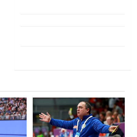
Pobjeda omladinske reprezentacije BiH na
otvaranju Evropskog prvenstva
Amar Herić novi je rukometaš Krivaje
RK Izviđač Agram izborio nastup u EHF
European League za sezonu 2026./2027.
Horvat trener obnovljenog Zagreba: Nadam se
iskoraku