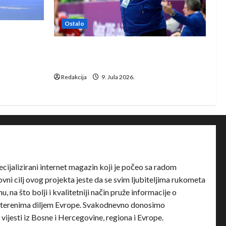
Ostalo
e Rhein-
Dragan Marković preuzeo tuniški
Club Africain
Redakcija
9. Jula 2026.
ecijalizirani internet magazin koji je počeo sa radom
ni cilj ovog projekta jeste da se svim ljubiteljima rukometa
u, na što bolji i kvalitetniji način pruže informacije o
terenima diljem Evrope. Svakodnevno donosimo
e vijesti iz Bosne i Hercegovine, regiona i Evrope.