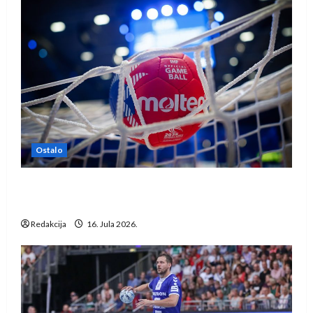
Ostalo
IHF ukinuo suspenziju: Rusija i Bjelorusija
vraćaju se u međunarodni rukomet
Redakcija
16. Jula 2026.