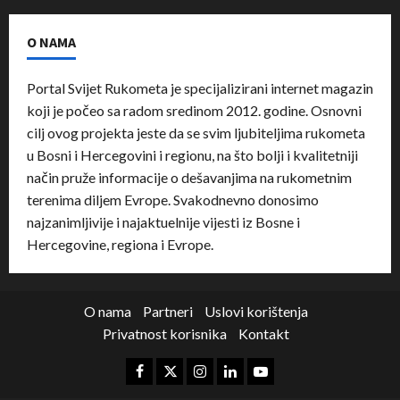
O NAMA
Portal Svijet Rukometa je specijalizirani internet magazin
koji je počeo sa radom sredinom 2012. godine. Osnovni
cilj ovog projekta jeste da se svim ljubiteljima rukometa
u Bosni i Hercegovini i regionu, na što bolji i kvalitetniji
način pruže informacije o dešavanjima na rukometnim
terenima diljem Evrope. Svakodnevno donosimo
najzanimljivije i najaktuelnije vijesti iz Bosne i
Hercegovine, regiona i Evrope.
O nama
Partneri
Uslovi korištenja
Privatnost korisnika
Kontakt