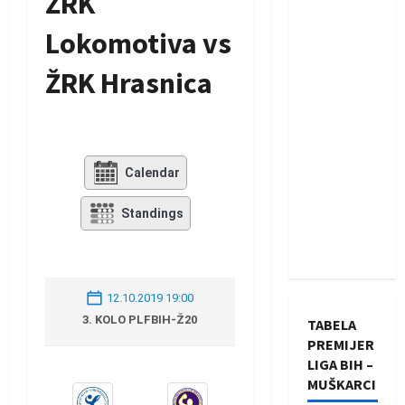
ŽRK
Lokomotiva vs
ŽRK Hrasnica
Calendar
Standings
12.10.2019 19:00
3. KOLO PLFBIH-Ž20
TABELA
PREMIJER
LIGA BIH –
MUŠKARCI