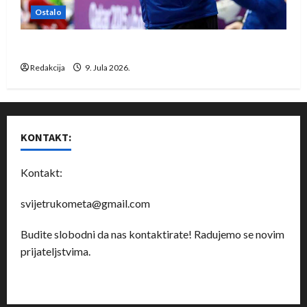
Ostalo
Dragan Marković preuzeo tuniški Club Africain
Redakcija
9. Jula 2026.
KONTAKT:
Kontakt:
svijetrukometa@gmail.com
Budite slobodni da nas kontaktirate! Radujemo se novim
prijateljstvima.