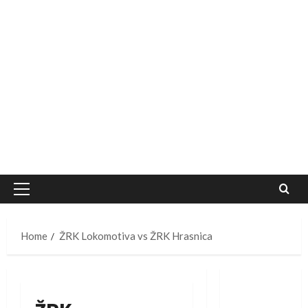
Primary
Menu
Home
ŽRK Lokomotiva vs ŽRK Hrasnica