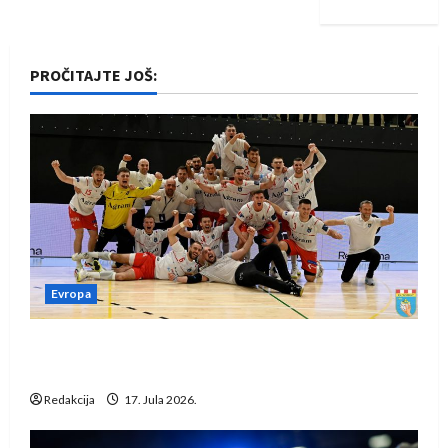
PROČITAJTE JOŠ:
Evropa
Rukometaši Izviđača saznali protivnike u grupi
Evropske lige
Redakcija
17. Jula 2026.