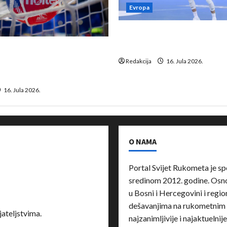
Evropa
Kentin Mahé novo pojačanj
Neckar Löwena
suspenziju: Rusija i
a vraćaju se u međunarodni
Redakcija
16. Jula 2026.
16. Jula 2026.
O NAMA
Portal Svijet Rukometa je sp
sredinom 2012. godine. Osnov
u Bosni i Hercegovini i region
dešavanjima na rukometnim 
ateljstvima.
najzanimljivije i najaktuelnij