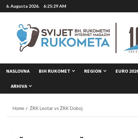
Skip
6. Augusta 2026.
6:25:30 AM
to
content
NASLOVNA
BIH RUKOMET
REGION
EURO 202
ARHIVA
Home
ŽRK Leotar vs ŽRK Doboj