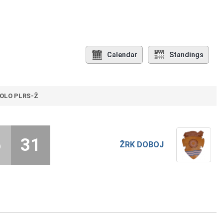
Calendar
Standings
KOLO PLRS-Ž
6
31
ŽRK DOBOJ