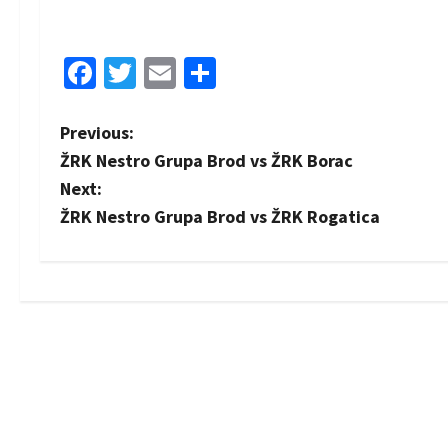
Facebook
Twitter
Email
Share
P
Previous:
ŽRK Nestro Grupa Brod vs ŽRK Borac
o
Next:
s
ŽRK Nestro Grupa Brod vs ŽRK Rogatica
t
n
a
v
i