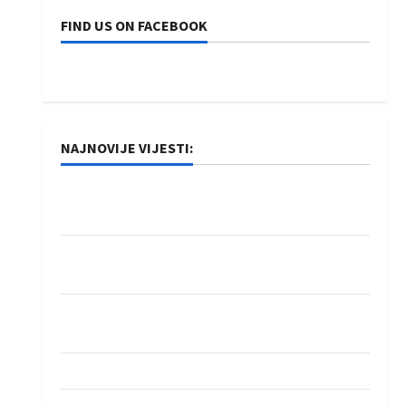
FIND US ON FACEBOOK
NAJNOVIJE VIJESTI:
Rukometaši Izviđača saznali protivnike u grupi
Evropske lige
IHF ukinuo suspenziju: Rusija i Bjelorusija
vraćaju se u međunarodni rukomet
Kentin Mahé novo pojačanje Rhein-Neckar
Löwena
Dragan Marković preuzeo tuniški Club Africain