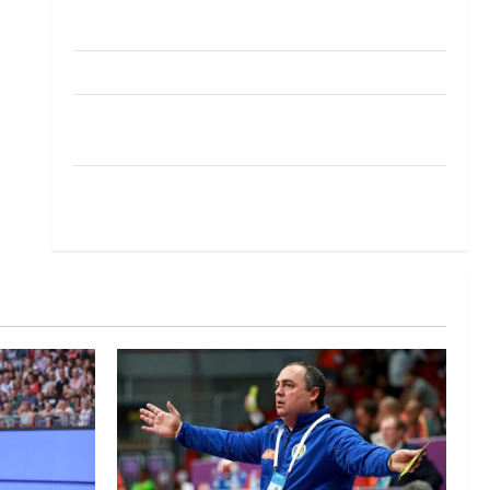
Pobjeda omladinske reprezentacije BiH na
otvaranju Evropskog prvenstva
Amar Herić novi je rukometaš Krivaje
RK Izviđač Agram izborio nastup u EHF
European League za sezonu 2026./2027.
Horvat trener obnovljenog Zagreba: Nadam se
iskoraku