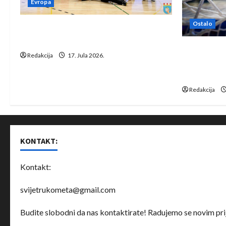
Evropa
Ostalo
Rukometaši Izviđača saznali
protivnike u grupi Evropske lige
IHF ukinuo 
Redakcija
17. Jula 2026.
Bjelorusij
rukomet
Redakcija
KONTAKT:
Kontakt:
svijetrukometa@gmail.com
Budite slobodni da nas kontaktirate! Radujemo se novim prij