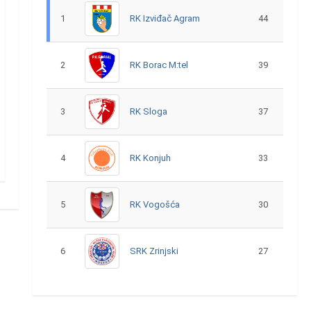
1
RK Izviđač Agram
44
2
RK Borac M:tel
39
3
RK Sloga
37
4
RK Konjuh
33
5
RK Vogošća
30
6
SRK Zrinjski
27