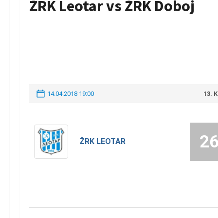
ŽRK Leotar vs ŽRK Doboj
14.04.2018 19:00
13. 
2
ŽRK LEOTAR