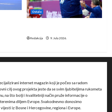
Ostalo
e Rhein-
Dragan Marković preuzeo tuniški
Club Africain
Redakcija
9. Jula 2026.
ecijalizirani internet magazin koji je počeo sa radom
ni cilj ovog projekta jeste da se svim ljubiteljima rukometa
u, na što bolji i kvalitetniji način pruže informacije o
terenima diljem Evrope. Svakodnevno donosimo
e vijesti iz Bosne i Hercegovine, regiona i Evrope.