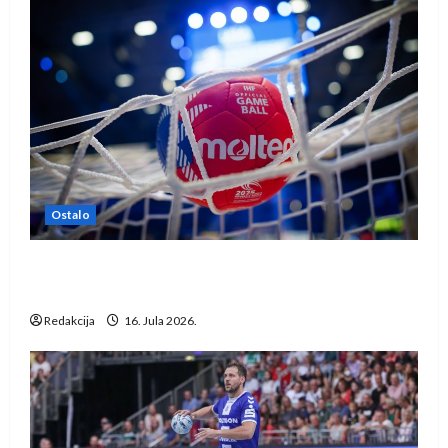
Ostalo
IHF ukinuo suspenziju: Rusija i Bjelorusija
vraćaju se u međunarodni rukomet
Redakcija
16. Jula 2026.