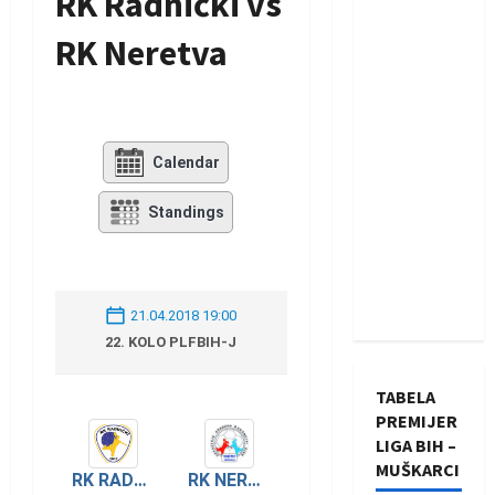
RK Radnički vs
RK Neretva
Calendar
Standings
21.04.2018 19:00
22. KOLO PLFBIH-J
TABELA
PREMIJER
LIGA BIH –
MUŠKARCI
RK NERETVA
RK RADNIČKI