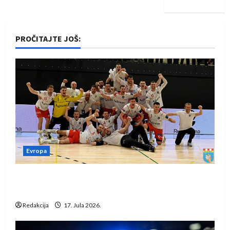
PROČITAJTE JOŠ:
Evropa
Rukometaši Izviđača saznali protivnike u grupi
Evropske lige
Redakcija
17. Jula 2026.