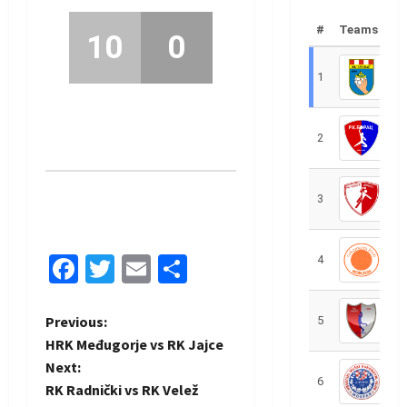
#
Teams
10
0
1
R
2
R
3
R
Facebook
Twitter
Email
Share
4
R
P
Previous:
5
R
HRK Međugorje vs RK Jajce
o
Next:
6
S
RK Radnički vs RK Velež
s