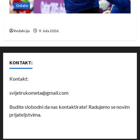
Ostalo
Dragan Marković preuzeo tuniški Club Africain
Redakcija
9. Jula 2026.
KONTAKT:
Kontakt:
svijetrukometa@gmail.com
Budite slobodni da nas kontaktirate! Radujemo se novim
prijateljstvima.