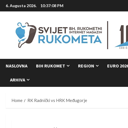
Skip
6. Augusta 2026.
10:37:09 PM
to
content
NASLOVNA
BIH RUKOMET
REGION
EURO 202
ARHIVA
Home
RK Radnički vs HRK Međugorje