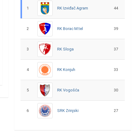
1
RK Izviđač Agram
44
2
RK Borac M:tel
39
3
RK Sloga
37
4
RK Konjuh
33
5
RK Vogošća
30
6
SRK Zrinjski
27