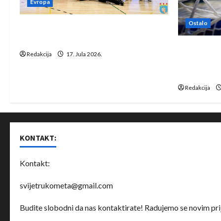
Evropa
Ostalo
Rukometaši Izviđača saznali
protivnike u grupi Evropske lige
IHF ukinuo 
Redakcija
17. Jula 2026.
Bjelorusij
rukomet
Redakcija
KONTAKT:
Kontakt:
svijetrukometa@gmail.com
Budite slobodni da nas kontaktirate! Radujemo se novim prij