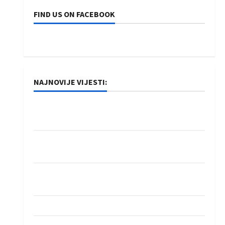
FIND US ON FACEBOOK
NAJNOVIJE VIJESTI:
Rukometaši Izviđača saznali protivnike u grupi
Evropske lige
IHF ukinuo suspenziju: Rusija i Bjelorusija
vraćaju se u međunarodni rukomet
Kentin Mahé novo pojačanje Rhein-Neckar
Löwena
Dragan Marković preuzeo tuniški Club Africain