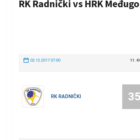
RK Radnički vs HRK Međugo
02.12.2017 07:00
11. 
3
RK RADNIČKI