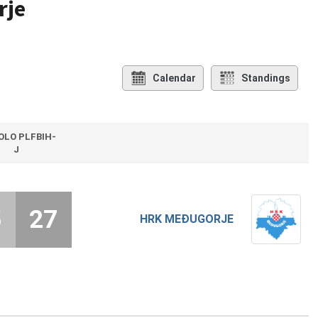
rje
Calendar
Standings
KOLO PLFBIH-
J
5
27
HRK MEĐUGORJE