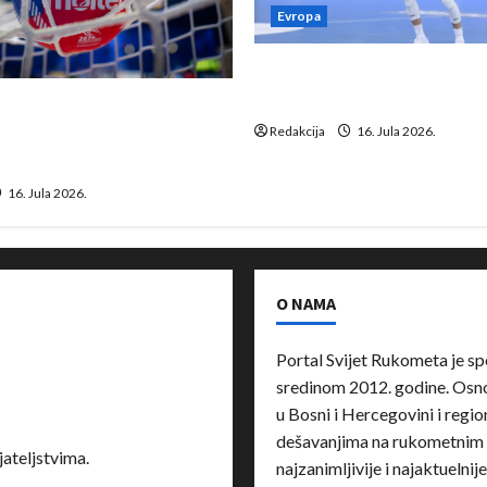
Evropa
Kentin Mahé novo pojačanj
Neckar Löwena
suspenziju: Rusija i
a vraćaju se u međunarodni
Redakcija
16. Jula 2026.
16. Jula 2026.
O NAMA
Portal Svijet Rukometa je sp
sredinom 2012. godine. Osnov
u Bosni i Hercegovini i region
dešavanjima na rukometnim 
ateljstvima.
najzanimljivije i najaktuelnij