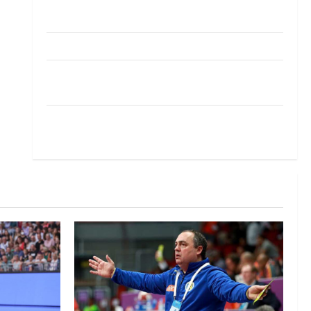
Pobjeda omladinske reprezentacije BiH na
otvaranju Evropskog prvenstva
Amar Herić novi je rukometaš Krivaje
RK Izviđač Agram izborio nastup u EHF
European League za sezonu 2026./2027.
Horvat trener obnovljenog Zagreba: Nadam se
iskoraku