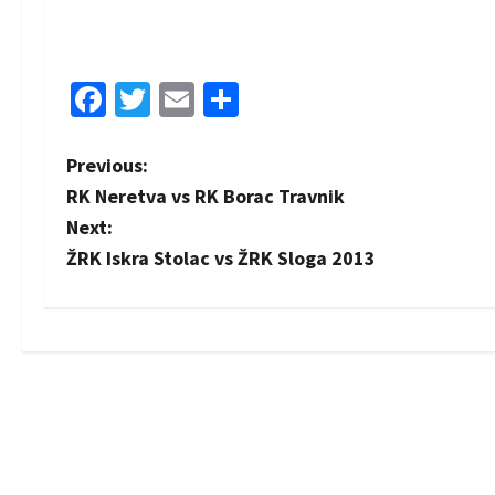
Facebook
Twitter
Email
Share
P
Previous:
RK Neretva vs RK Borac Travnik
o
Next:
s
ŽRK Iskra Stolac vs ŽRK Sloga 2013
t
n
a
v