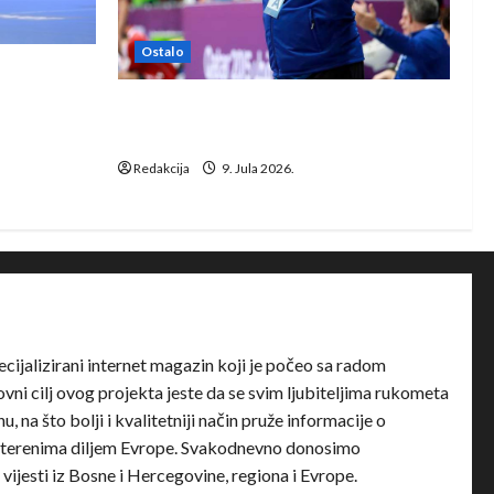
Ostalo
e Rhein-
Dragan Marković preuzeo tuniški
Club Africain
Redakcija
9. Jula 2026.
ecijalizirani internet magazin koji je počeo sa radom
ni cilj ovog projekta jeste da se svim ljubiteljima rukometa
u, na što bolji i kvalitetniji način pruže informacije o
terenima diljem Evrope. Svakodnevno donosimo
e vijesti iz Bosne i Hercegovine, regiona i Evrope.