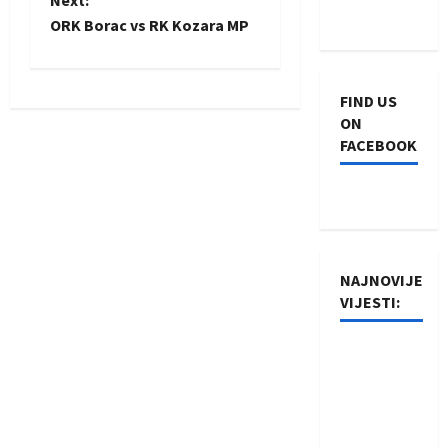
o
Next:
ORK Borac vs RK Kozara MP
s
t
FIND US
n
ON
FACEBOOK
a
v
i
NAJNOVIJE
g
VIJESTI:
a
Rukometaši
t
Izviđača
saznali
i
protivnike