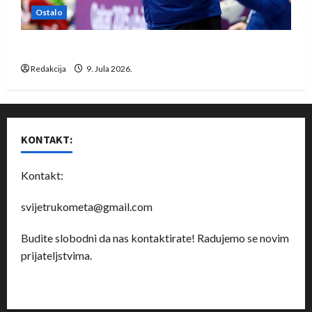
Ostalo
Dragan Marković preuzeo tuniški Club Africain
Redakcija
9. Jula 2026.
KONTAKT:
Kontakt:
svijetrukometa@gmail.com
Budite slobodni da nas kontaktirate! Radujemo se novim
prijateljstvima.