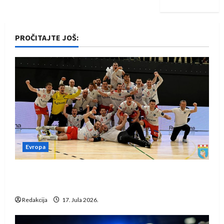
PROČITAJTE JOŠ:
Evropa
Rukometaši Izviđača saznali protivnike u grupi
Evropske lige
Redakcija
17. Jula 2026.