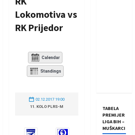
RK
Lokomotiva vs
RK Prijedor
Calendar
Standings
02.12.2017 19:00
11. KOLO PLRS-M
TABELA
PREMIJER
LIGA BIH –
MUŠKARCI