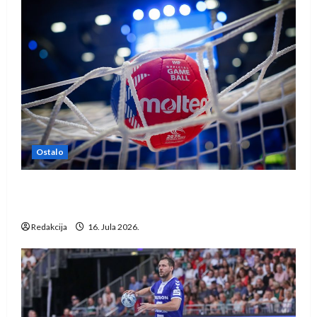
Ostalo
IHF ukinuo suspenziju: Rusija i Bjelorusija
vraćaju se u međunarodni rukomet
Redakcija
16. Jula 2026.