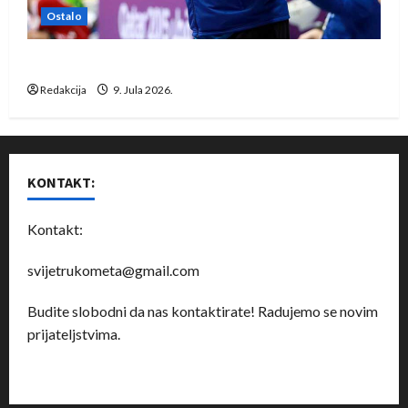
Ostalo
Dragan Marković preuzeo tuniški Club Africain
Redakcija
9. Jula 2026.
KONTAKT:
Kontakt:
svijetrukometa@gmail.com
Budite slobodni da nas kontaktirate! Radujemo se novim
prijateljstvima.