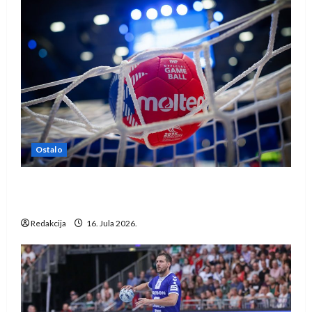
Ostalo
IHF ukinuo suspenziju: Rusija i Bjelorusija
vraćaju se u međunarodni rukomet
Redakcija
16. Jula 2026.