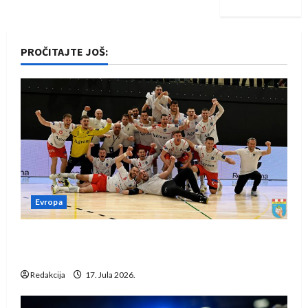
PROČITAJTE JOŠ:
Evropa
Rukometaši Izviđača saznali protivnike u grupi
Evropske lige
Redakcija
17. Jula 2026.