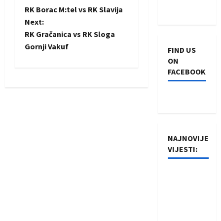
P
RK Borac M:tel vs RK Slavija
o
Next:
RK Gračanica vs RK Sloga
s
Gornji Vakuf
FIND US
t
ON
FACEBOOK
n
a
v
NAJNOVIJE
i
VIJESTI:
g
Rukometaši
a
Izviđača
saznali
t
protivnike