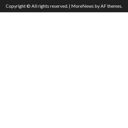
Copyright © All rights reserved.
|
MoreNews
by AF themes.