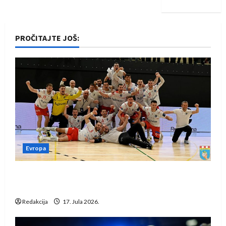
PROČITAJTE JOŠ:
Evropa
Rukometaši Izviđača saznali protivnike u grupi
Evropske lige
Redakcija
17. Jula 2026.