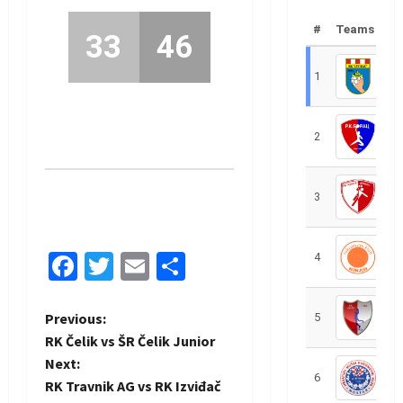
#
Teams
33
46
1
R
2
R
3
R
Facebook
Twitter
Email
Share
4
R
P
Previous:
5
R
RK Čelik vs ŠR Čelik Junior
o
Next:
6
S
RK Travnik AG vs RK Izviđač
s