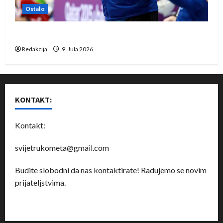
Ostalo
Dragan Marković preuzeo tuniški Club Africain
Redakcija
9. Jula 2026.
KONTAKT:
Kontakt:
svijetrukometa@gmail.com
Budite slobodni da nas kontaktirate! Radujemo se novim
prijateljstvima.