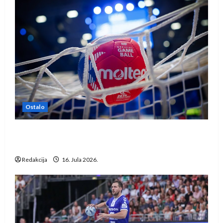
Ostalo
IHF ukinuo suspenziju: Rusija i Bjelorusija
vraćaju se u međunarodni rukomet
Redakcija
16. Jula 2026.