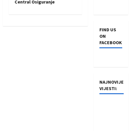
Central Osiguranje
t
n
FIND US
a
ON
FACEBOOK
v
i
g
NAJNOVIJE
a
VIJESTI:
t
Rukometaši
i
Izviđača
saznali
o
protivnike