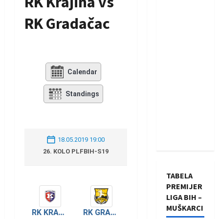
RK Krajina vs
RK Gradačac
Calendar
Standings
18.05.2019 19:00
26. KOLO PLFBIH-S19
TABELA
PREMIJER
LIGA BIH –
MUŠKARCI
RK GRADAČAC
RK KRAJINA