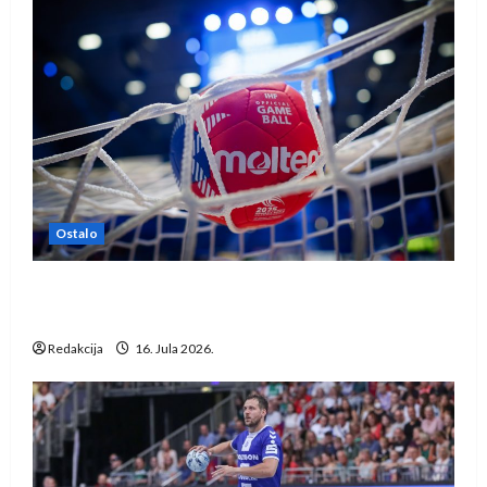
Ostalo
IHF ukinuo suspenziju: Rusija i Bjelorusija
vraćaju se u međunarodni rukomet
Redakcija
16. Jula 2026.