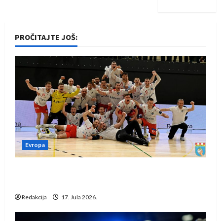
PROČITAJTE JOŠ:
Evropa
Rukometaši Izviđača saznali protivnike u grupi
Evropske lige
Redakcija
17. Jula 2026.