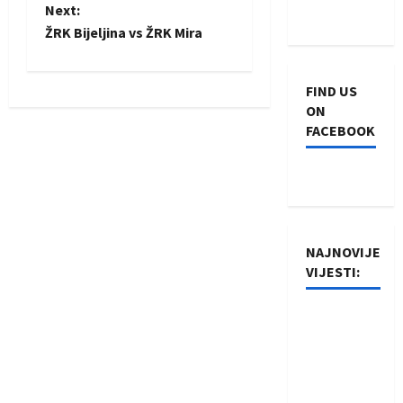
o
Next:
ŽRK Bijeljina vs ŽRK Mira
s
t
FIND US
ON
n
FACEBOOK
a
v
i
NAJNOVIJE
g
VIJESTI:
a
Rukometaši
Izviđača
t
saznali
i
protivnike