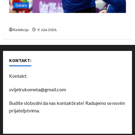
Ostalo
Dragan Marković preuzeo tuniški Club Africain
Redakcija
9. Jula 2026.
KONTAKT:
Kontakt:
svijetrukometa@gmail.com
Budite slobodni da nas kontaktirate! Radujemo se novim
prijateljstvima.