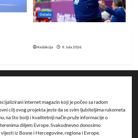
Ostalo
e Rhein-
Dragan Marković preuzeo tuniški
Club Africain
Redakcija
9. Jula 2026.
ecijalizirani internet magazin koji je počeo sa radom
ni cilj ovog projekta jeste da se svim ljubiteljima rukometa
u, na što bolji i kvalitetniji način pruže informacije o
terenima diljem Evrope. Svakodnevno donosimo
e vijesti iz Bosne i Hercegovine, regiona i Evrope.