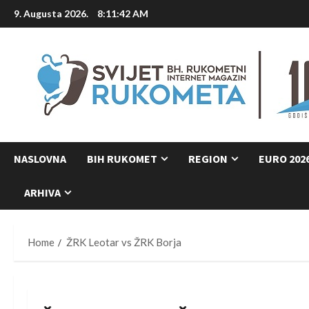
Skip
9. Augusta 2026.
8:11:43 AM
to
content
NASLOVNA
BIH RUKOMET
REGION
EURO 202
ARHIVA
Home
ŽRK Leotar vs ŽRK Borja