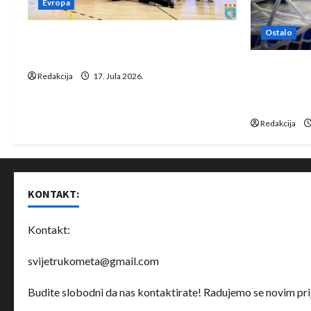
Evropa
Ostalo
Rukometaši Izviđača saznali
protivnike u grupi Evropske lige
IHF ukinuo 
Redakcija
17. Jula 2026.
Bjelorusij
rukomet
Redakcija
KONTAKT:
Kontakt:
svijetrukometa@gmail.com
Budite slobodni da nas kontaktirate! Radujemo se novim prij