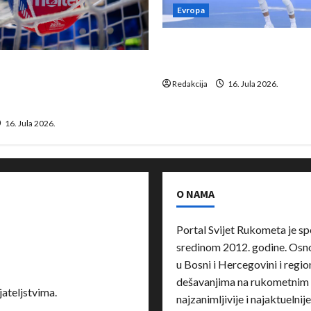
Evropa
Kentin Mahé novo pojačanj
Neckar Löwena
suspenziju: Rusija i
a vraćaju se u međunarodni
Redakcija
16. Jula 2026.
16. Jula 2026.
O NAMA
Portal Svijet Rukometa je sp
sredinom 2012. godine. Osnov
u Bosni i Hercegovini i region
dešavanjima na rukometnim 
ateljstvima.
najzanimljivije i najaktuelnij