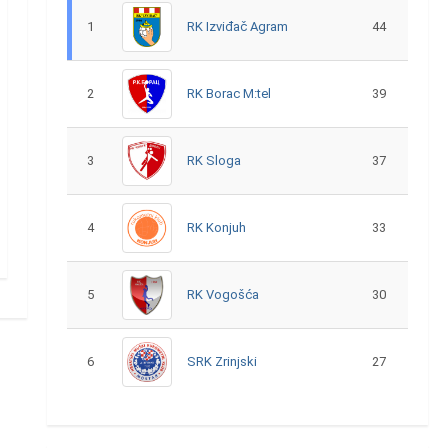
1
RK Izviđač Agram
44
2
RK Borac M:tel
39
3
RK Sloga
37
4
RK Konjuh
33
5
RK Vogošća
30
6
SRK Zrinjski
27