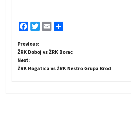
Facebook
Twitter
Email
Share
P
Previous:
ŽRK Doboj vs ŽRK Borac
o
Next:
s
ŽRK Rogatica vs ŽRK Nestro Grupa Brod
t
n
a
v