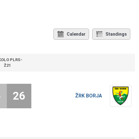
Calendar
Standings
 KOLO PLRS-
Ž21
6
26
ŽRK BORJA