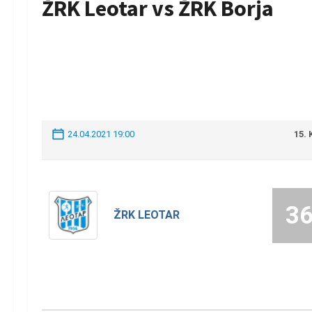
ŽRK Leotar vs ŽRK Borja
24.04.2021 19:00
15.
3
ŽRK LEOTAR