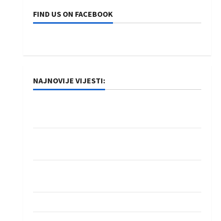
FIND US ON FACEBOOK
NAJNOVIJE VIJESTI:
Rukometaši Izviđača saznali protivnike u grupi
Evropske lige
IHF ukinuo suspenziju: Rusija i Bjelorusija
vraćaju se u međunarodni rukomet
Kentin Mahé novo pojačanje Rhein-Neckar
Löwena
Dragan Marković preuzeo tuniški Club Africain