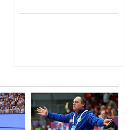
Pobjeda omladinske reprezentacije BiH na
otvaranju Evropskog prvenstva
Amar Herić novi je rukometaš Krivaje
RK Izviđač Agram izborio nastup u EHF
European League za sezonu 2026./2027.
Horvat trener obnovljenog Zagreba: Nadam se
iskoraku