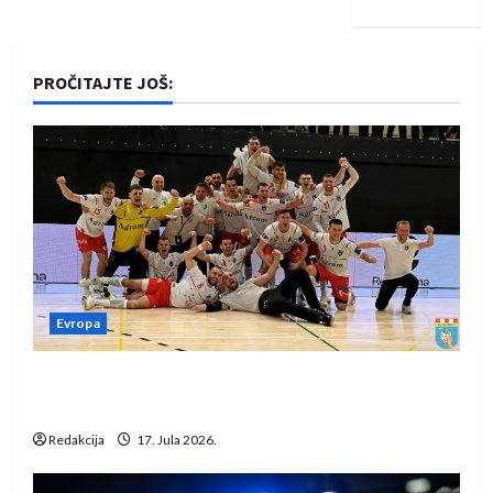
PROČITAJTE JOŠ:
Evropa
Rukometaši Izviđača saznali protivnike u grupi
Evropske lige
Redakcija
17. Jula 2026.