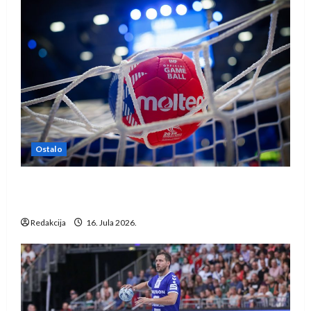
Ostalo
IHF ukinuo suspenziju: Rusija i Bjelorusija
vraćaju se u međunarodni rukomet
Redakcija
16. Jula 2026.