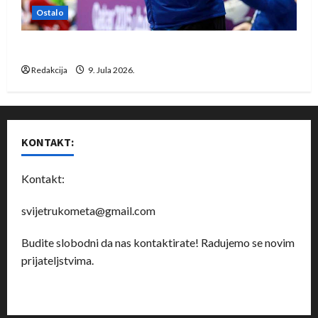
Ostalo
Dragan Marković preuzeo tuniški Club Africain
Redakcija
9. Jula 2026.
KONTAKT:
Kontakt:
svijetrukometa@gmail.com
Budite slobodni da nas kontaktirate! Radujemo se novim
prijateljstvima.