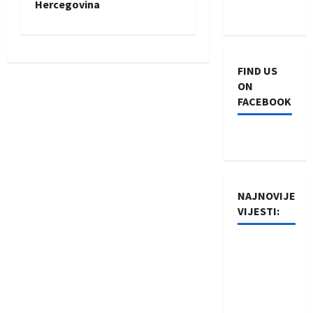
Hercegovina
t
n
FIND US
a
ON
FACEBOOK
v
i
g
NAJNOVIJE
a
VIJESTI:
t
Rukometaši
i
Izviđača
saznali
o
protivnike