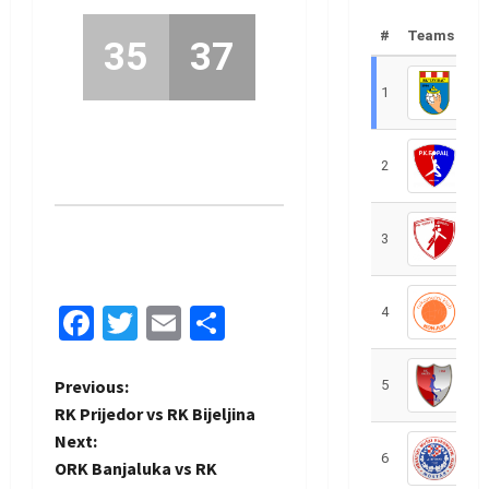
#
Teams
35
37
1
R
2
R
3
R
Facebook
Twitter
Email
Share
4
R
P
Previous:
5
R
RK Prijedor vs RK Bijeljina
o
Next:
6
S
ORK Banjaluka vs RK
s