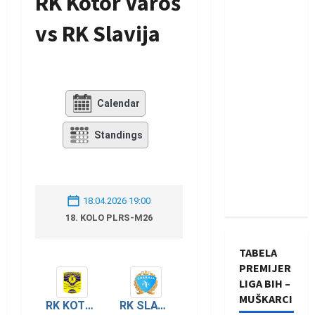
RK Kotor Varoš
vs RK Slavija
Calendar
Standings
18.04.2026 19:00
18. KOLO PLRS-M26
TABELA
PREMIJER
LIGA BIH –
MUŠKARCI
RK KOTOR VAROŠ
RK SLAVIJA