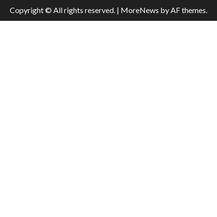
Copyright © All rights reserved.
|
MoreNews
by AF themes.