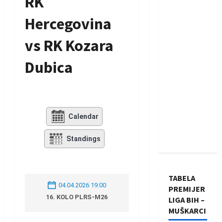
RK
Hercegovina
vs RK Kozara
Dubica
Calendar
Standings
TABELA
04.04.2026 19:00
PREMIJER
16. KOLO PLRS-M26
LIGA BIH –
MUŠKARCI