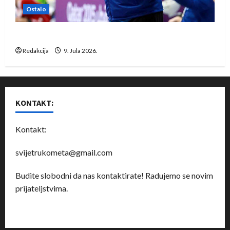
Ostalo
Dragan Marković preuzeo tuniški Club Africain
Redakcija
9. Jula 2026.
KONTAKT:
Kontakt:
svijetrukometa@gmail.com
Budite slobodni da nas kontaktirate! Radujemo se novim
prijateljstvima.