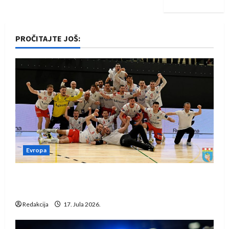
PROČITAJTE JOŠ:
Evropa
Rukometaši Izviđača saznali protivnike u grupi
Evropske lige
Redakcija
17. Jula 2026.