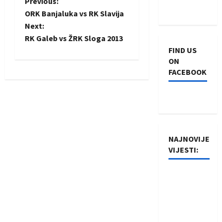
P
Previous:
ORK Banjaluka vs RK Slavija
o
Next:
RK Galeb vs ŽRK Sloga 2013
s
FIND US
ON
t
FACEBOOK
n
a
v
NAJNOVIJE
i
VIJESTI:
g
Rukometaši
Izviđača
a
saznali
t
protivnike