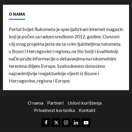
O NAMA
Portal Svijet Rukometa je specijalizirani internet magazin
koji je počeo sa radom sredinom 2012. godine. Osnovni
cilj ovog projekta jeste da se svim ljubiteljima rukometa
u Bosni i Hercegovini i regionu, na što bolji i kvalitetniji
način pruže informacije o dešavanjima na rukometnim
terenima diljem Evrope. Svakodnevno donosimo
najzanimljivije i najaktuelnije vijesti iz Bosne i
Hercegovine, regiona i Evrope.
O nama
Partneri
Uslovi korištenja
Privatnost korisnika
Kontakt