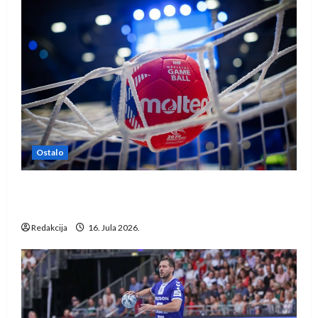
Ostalo
IHF ukinuo suspenziju: Rusija i Bjelorusija
vraćaju se u međunarodni rukomet
Redakcija
16. Jula 2026.