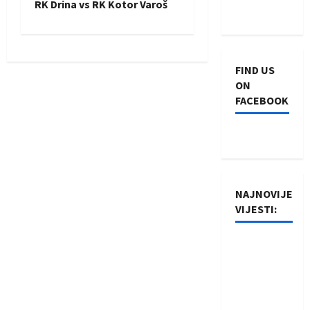
RK Drina vs RK Kotor Varoš
t
n
FIND US
a
ON
FACEBOOK
v
i
g
NAJNOVIJE
a
VIJESTI:
t
Rukometaši
i
Izviđača
saznali
o
protivnike