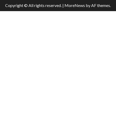
Copyright © All rights reserved.
|
MoreNews
by AF themes.