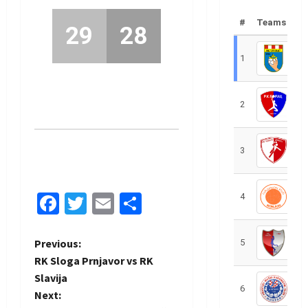
#
Teams
29
28
1
R
2
R
3
R
Facebook
Twitter
Email
Share
4
R
P
Previous:
5
R
RK Sloga Prnjavor vs RK
o
Slavija
6
S
Next:
s