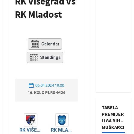
RK Višegrad vs
RK Mladost
Calendar
Standings
06.04.2024 19:00
16. KOLO PLRS-M24
TABELA
PREMIJER
LIGA BIH –
MUŠKARCI
RK VIŠEGRAD
RK MLADOST