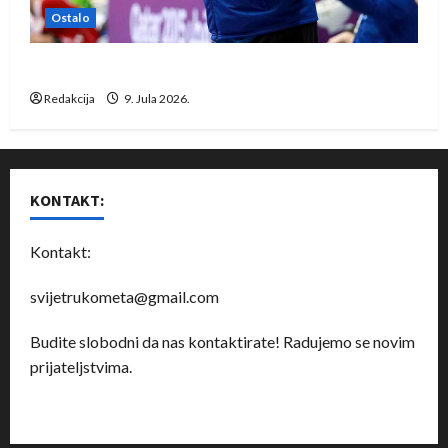
Ostalo
Dragan Marković preuzeo tuniški Club Africain
Redakcija
9. Jula 2026.
KONTAKT:
Kontakt:
svijetrukometa@gmail.com
Budite slobodni da nas kontaktirate! Radujemo se novim
prijateljstvima.