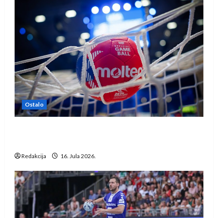
Ostalo
IHF ukinuo suspenziju: Rusija i Bjelorusija
vraćaju se u međunarodni rukomet
Redakcija
16. Jula 2026.