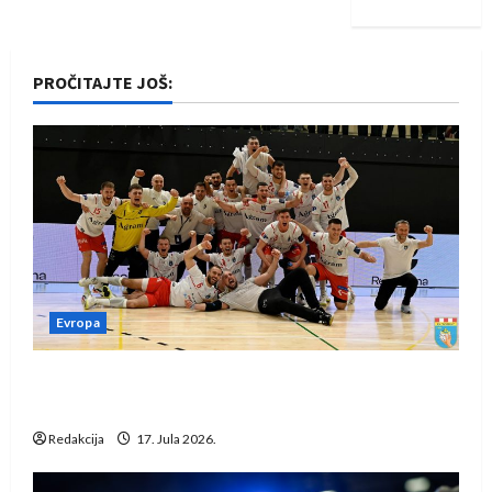
PROČITAJTE JOŠ:
Evropa
Rukometaši Izviđača saznali protivnike u grupi
Evropske lige
Redakcija
17. Jula 2026.