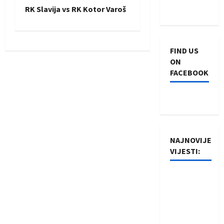
s
RK Slavija vs RK Kotor Varoš
t
n
FIND US
ON
a
FACEBOOK
v
i
g
NAJNOVIJE
a
VIJESTI:
t
Rukometaši
Izviđača
i
saznali
o
protivnike