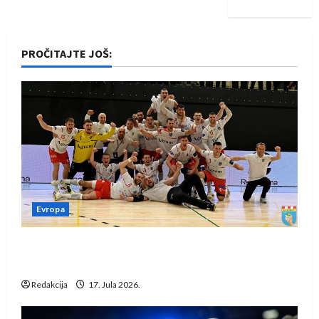
PROČITAJTE JOŠ:
Evropa
Rukometaši Izviđača saznali protivnike u grupi
Evropske lige
Redakcija
17. Jula 2026.