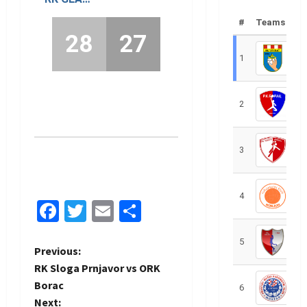
#
Teams
28
27
1
R
2
R
3
R
4
R
Facebook
Twitter
Email
Share
5
R
P
Previous:
RK Sloga Prnjavor vs ORK
o
Borac
6
S
Next: