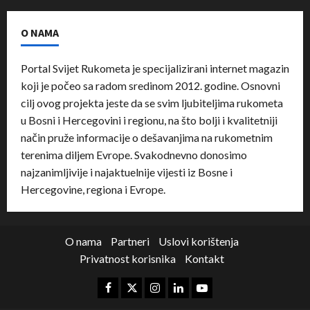
O NAMA
Portal Svijet Rukometa je specijalizirani internet magazin
koji je počeo sa radom sredinom 2012. godine. Osnovni
cilj ovog projekta jeste da se svim ljubiteljima rukometa
u Bosni i Hercegovini i regionu, na što bolji i kvalitetniji
način pruže informacije o dešavanjima na rukometnim
terenima diljem Evrope. Svakodnevno donosimo
najzanimljivije i najaktuelnije vijesti iz Bosne i
Hercegovine, regiona i Evrope.
O nama
Partneri
Uslovi korištenja
Privatnost korisnika
Kontakt