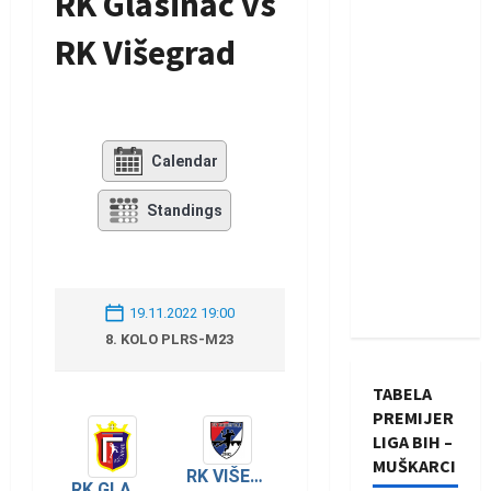
RK Glasinac vs
RK Višegrad
Calendar
Standings
19.11.2022 19:00
8. KOLO PLRS-M23
TABELA
PREMIJER
LIGA BIH –
MUŠKARCI
RK VIŠEGRAD
RK GLASINAC