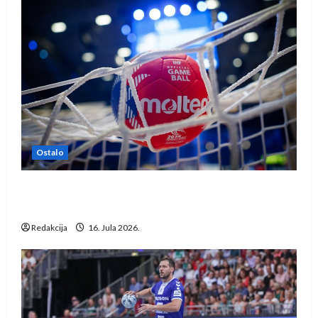
Ostalo
IHF ukinuo suspenziju: Rusija i Bjelorusija
vraćaju se u međunarodni rukomet
Redakcija
16. Jula 2026.