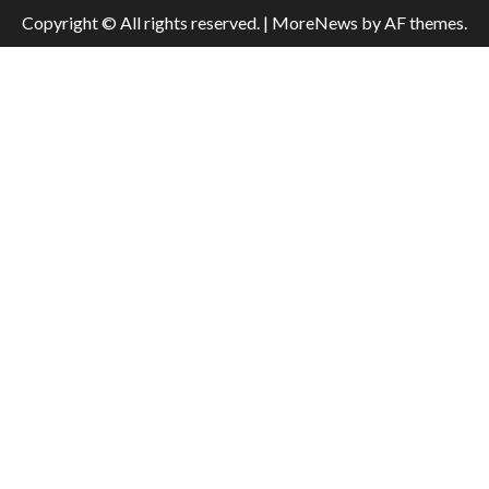
Copyright © All rights reserved.
|
MoreNews
by AF themes.