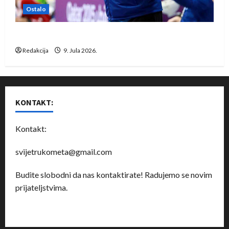
Ostalo
Dragan Marković preuzeo tuniški Club Africain
Redakcija
9. Jula 2026.
KONTAKT:
Kontakt:
svijetrukometa@gmail.com
Budite slobodni da nas kontaktirate! Radujemo se novim
prijateljstvima.