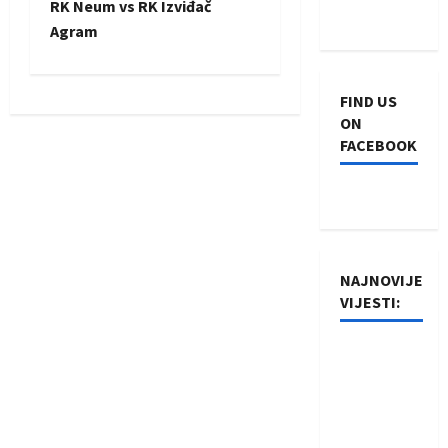
RK Neum vs RK Izviđač
t
Agram
n
FIND US
a
ON
FACEBOOK
v
i
g
NAJNOVIJE
a
VIJESTI:
t
Rukometaši
i
Izviđača
saznali
o
protivnike