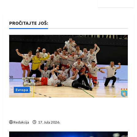
PROČITAJTE JOŠ:
Evropa
Rukometaši Izviđača saznali protivnike u grupi
Evropske lige
Redakcija
17. Jula 2026.