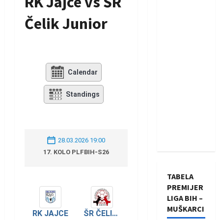
RK Jajce vs ŠR
Čelik Junior
Calendar
Standings
28.03.2026 19:00
17. KOLO PLFBIH-S26
TABELA
PREMIJER
LIGA BIH –
MUŠKARCI
RK JAJCE
ŠR ČELIK JUNIOR