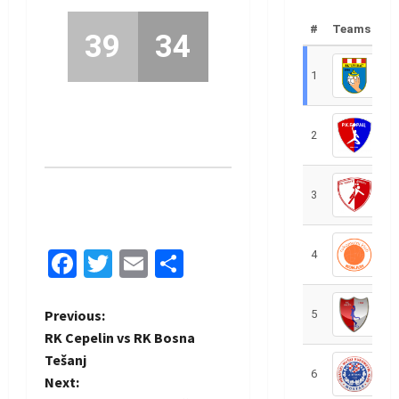
#
Teams
39
34
1
R
2
R
3
R
Facebook
Twitter
Email
Share
4
R
P
Previous:
5
R
RK Cepelin vs RK Bosna
o
Tešanj
6
S
Next:
s