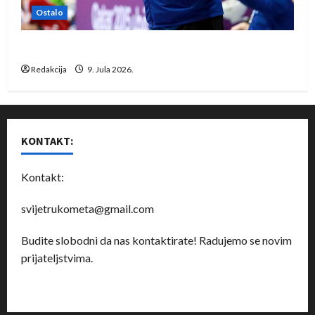
Ostalo
Dragan Marković preuzeo tuniški Club Africain
Redakcija
9. Jula 2026.
KONTAKT:
Kontakt:
svijetrukometa@gmail.com
Budite slobodni da nas kontaktirate! Radujemo se novim
prijateljstvima.