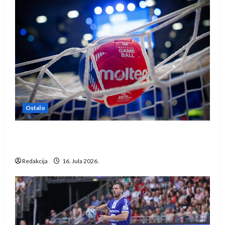
Ostalo
IHF ukinuo suspenziju: Rusija i Bjelorusija
vraćaju se u međunarodni rukomet
Redakcija
16. Jula 2026.